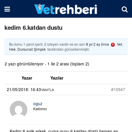
kedim 6.katdan dustu
Bu konu 1 yanıt içerir, 2 izleyen vardır ve en son
8 yıl 2 ay önce
Vet.
Hek. Dursunali Şimşek
tarafından güncellenmiştir.
2 yazı görüntüleniyor - 1 ile 2 arası (toplam 2)
Yazar
Yazılar
21/05/2018: 16:43
#10947
YANITLA
oguz
Katılımcı
Kedim 8 aylık erkek. cuma gunu 6.katdan düştü hemen en