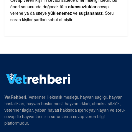
Cevap veren kişinin cevabı sadece öneri niteliğindedir. Bu
öneri sonucunda doğacak tüm
olumsuzluklar
cevap
verene ya da siteye
yüklenemez
ve
suçlanamaz
. Soru
soran kişiler şartları kabul etmiştir.
VetRehberi
, Veteriner Hekimlik mesleği, hayvan sağlığı, hayvan
hastalıkları, hayvan beslenmesi, hayvan ırkları, ebooks, sözlük,
veteriner ilaçlar, yaban hayatı hakkında içerik yayınlayan ve soru-
cevap ile hayvanlarınızın sorunlarına cevap veren bilgi
platformudur.