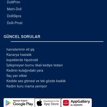
DolliPrim
Metri-Doll
DolliSipra
Dolli-Prost
GÜNCEL SORULAR
hamsterimin eli şiş
Kanarya hastalık
kopeklerde hipotroidi
İyileşmeyen burnu tıkalı kediye tedavi
Kedinin kulağındaki yara
İlaç yan etkisi
Kedide ses gitmesi ve tek gözde kısıklık
Kedim kuru mama yemiyor