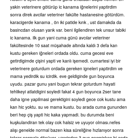
yakin veterinere götürüp ic kanama iğnelerini yaptirdim
sonra direk avcilar veteriner fakülte hastanesine götürdüm.
karacigerde kanama , ön iki patide kırık , ust damakda da
basincdan olusan yarık var. beni ilgilendiren tek unsur tabiki
ic kanama. ilk gun yani cuma günü avcılar veteriner
fakültesinde 10 saat müşahade altında kaldı 3 defa kan
kustu gereken iğneleri ordada oldu. cuma gecesi eve
getirdigimde çişini yapti ve kanlı işemedi. cumartesi iyi bir
veterinere goturdum ordada gereken igneleri yaptirdim ve
mama yedirdik su icirdik. eve geldiginde gun boyunca
uyudu. pazar gunu yani bugun tekrar goturdum hayati
tehlikeyi atlatdigini soyledi fakat 4 gun boyunca 2ser tane
daha igne yapilmasi gerektigini soyledi gece cok kustu ama
kan hic yoktu. su ve mama kustu. bu arada cuma gununden
beri hep çiş yapti hic kaka yapmadi. bu durumda beni
kuşkulandiran tek olay cok halsiz ve uyuyor olması.nefes
alışı genelde normal bazen kisa süreliğine hızlanıyor sonra
tekrar normale dönüyor. uzerinden 3 gun geçmişken bi anda