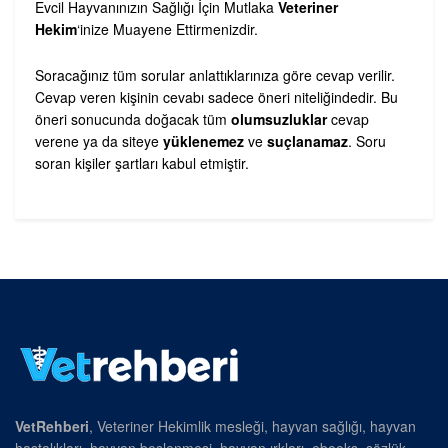
Evcil Hayvanınızın Sağlığı İçin Mutlaka
Veteriner
Hekim
‘inize Muayene Ettirmenizdir.
Soracağınız tüm sorular anlattıklarınıza göre cevap verilir.
Cevap veren kişinin cevabı sadece öneri niteliğindedir. Bu
öneri sonucunda doğacak tüm
olumsuzluklar
cevap
verene ya da siteye
yüklenemez
ve
suçlanamaz
. Soru
soran kişiler şartları kabul etmiştir.
VetRehberi
, Veteriner Hekimlik mesleği, hayvan sağlığı, hayvan