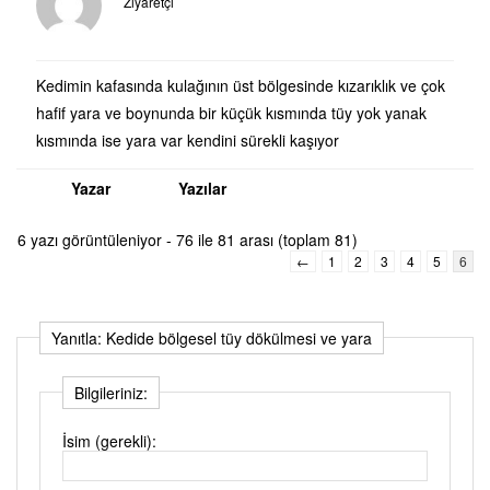
Ziyaretçi
Kedimin kafasında kulağının üst bölgesinde kızarıklık ve çok
hafif yara ve boynunda bir küçük kısmında tüy yok yanak
kısmında ise yara var kendini sürekli kaşıyor
Yazar
Yazılar
6 yazı görüntüleniyor - 76 ile 81 arası (toplam 81)
←
1
2
3
4
5
6
Yanıtla: Kedide bölgesel tüy dökülmesi ve yara
Bilgileriniz:
İsim (gerekli):