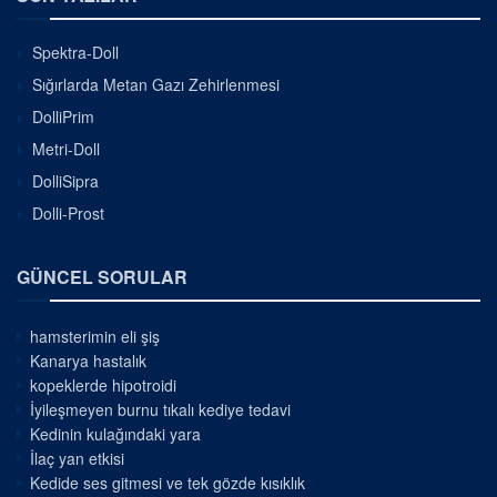
Spektra-Doll
Sığırlarda Metan Gazı Zehirlenmesi
DolliPrim
Metri-Doll
DolliSipra
Dolli-Prost
GÜNCEL SORULAR
hamsterimin eli şiş
Kanarya hastalık
kopeklerde hipotroidi
İyileşmeyen burnu tıkalı kediye tedavi
Kedinin kulağındaki yara
İlaç yan etkisi
Kedide ses gitmesi ve tek gözde kısıklık