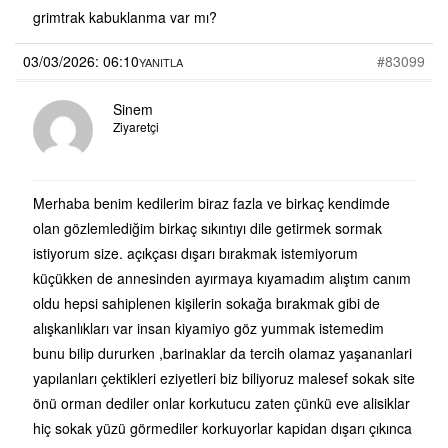
grimtrak kabuklanma var mı?
03/03/2026: 06:10
#83099
YANITLA
Sinem
Ziyaretçi
Merhaba benim kedilerim biraz fazla ve birkaç kendimde
olan gözlemlediğim birkaç sıkıntıyı dile getirmek sormak
istiyorum size. açıkçası dışarı bırakmak istemiyorum
küçükken de annesinden ayırmaya kıyamadım alıştım canım
oldu hepsi sahiplenen kişilerin sokağa bırakmak gibi de
alışkanlıkları var insan kiyamiyo göz yummak istemedim
bunu bilip dururken ,barinaklar da tercih olamaz yaşananlari
yapılanları çektikleri eziyetleri biz biliyoruz malesef sokak site
önü orman dediler onlar korkutucu zaten çünkü eve alisiklar
hiç sokak yüzü görmediler korkuyorlar kapidan dışarı çıkınca