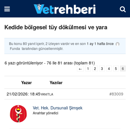
Kedide bölgesel tüy dökülmesi ve yara
Bu konu 80 yanıt içerir, 2 izleyen vardır ve en son
1 ay 1 hafta önce
Funda
tarafından güncellenmiştir.
6 yazı görüntüleniyor - 76 ile 81 arası (toplam 81)
←
1
2
3
4
5
6
Yazar
Yazılar
21/02/2026: 18:45
#83009
YANITLA
Vet. Hek. Dursunali Şimşek
Anahtar yönetici