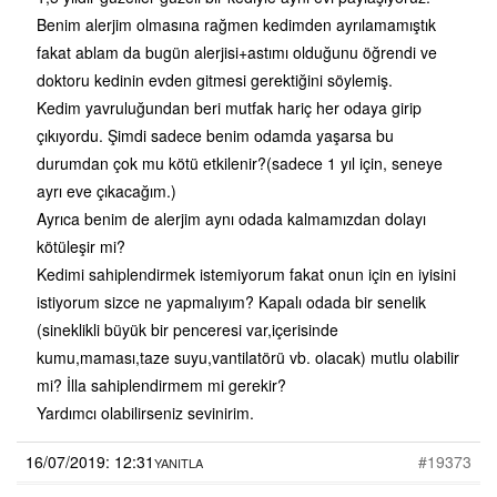
Benim alerjim olmasına rağmen kedimden ayrılamamıştık
fakat ablam da bugün alerjisi+astımı olduğunu öğrendi ve
doktoru kedinin evden gitmesi gerektiğini söylemiş.
Kedim yavruluğundan beri mutfak hariç her odaya girip
çıkıyordu. Şimdi sadece benim odamda yaşarsa bu
durumdan çok mu kötü etkilenir?(sadece 1 yıl için, seneye
ayrı eve çıkacağım.)
Ayrıca benim de alerjim aynı odada kalmamızdan dolayı
kötüleşir mi?
Kedimi sahiplendirmek istemiyorum fakat onun için en iyisini
istiyorum sizce ne yapmalıyım? Kapalı odada bir senelik
(sineklikli büyük bir penceresi var,içerisinde
kumu,maması,taze suyu,vantilatörü vb. olacak) mutlu olabilir
mi? İlla sahiplendirmem mi gerekir?
Yardımcı olabilirseniz sevinirim.
16/07/2019: 12:31
#19373
YANITLA