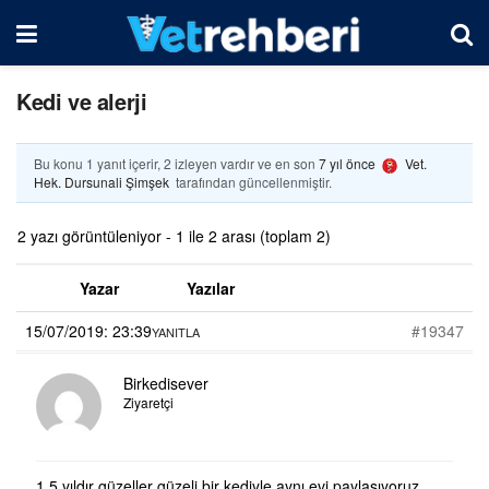
Kedi ve alerji
Bu konu 1 yanıt içerir, 2 izleyen vardır ve en son
7 yıl önce
Vet.
Hek. Dursunali Şimşek
tarafından güncellenmiştir.
2 yazı görüntüleniyor - 1 ile 2 arası (toplam 2)
Yazar
Yazılar
15/07/2019: 23:39
#19347
YANITLA
Birkedisever
Ziyaretçi
1,5 yıldır güzeller güzeli bir kediyle aynı evi paylaşıyoruz.