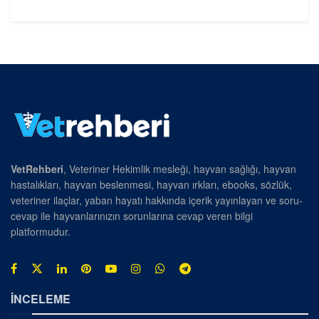
VetRehberi
, Veteriner Hekimlik mesleği, hayvan sağlığı, hayvan
hastalıkları, hayvan beslenmesi, hayvan ırkları, ebooks, sözlük,
veteriner ilaçlar, yaban hayatı hakkında içerik yayınlayan ve soru-
cevap ile hayvanlarınızın sorunlarına cevap veren bilgi
platformudur.
İNCELEME