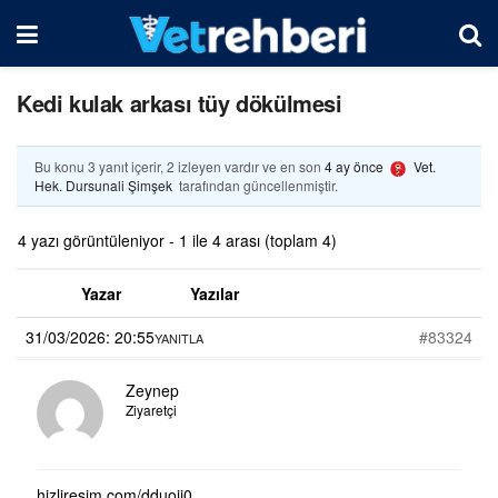
Kedi kulak arkası tüy dökülmesi
Bu konu 3 yanıt içerir, 2 izleyen vardır ve en son
4 ay önce
Vet.
Hek. Dursunali Şimşek
tarafından güncellenmiştir.
4 yazı görüntüleniyor - 1 ile 4 arası (toplam 4)
Yazar
Yazılar
31/03/2026: 20:55
#83324
YANITLA
Zeynep
Ziyaretçi
hizliresim com/dduoii0