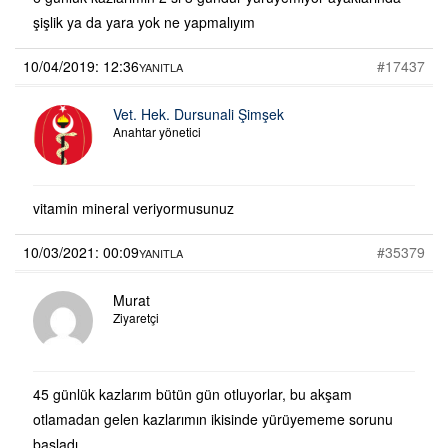
şişlik ya da yara yok ne yapmalıyım
10/04/2019: 12:36
#17437
YANITLA
Vet. Hek. Dursunali Şimşek
Anahtar yönetici
vitamin mineral veriyormusunuz
10/03/2021: 00:09
#35379
YANITLA
Murat
Ziyaretçi
45 günlük kazlarım bütün gün otluyorlar, bu akşam
otlamadan gelen kazlarımın ikisinde yürüyememe sorunu
başladı.