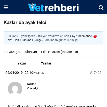
Kazlar da ayak felci
Bu konu 9 yanıt içerir, 2 izleyen vardır ve en son
4 ay 1 hafta önce
Vet. Hek. Dursunali Şimşek
tarafından güncellenmiştir.
10 yazı görüntüleniyor - 1 ile 10 arası (toplam 10)
Yazar
Yazılar
09/04/2019: 22:40
#17425
YANITLA
Kader
Ziyaretçi
6 günlük kazlarımın 2 si 3 gündür yürüyemiyor ayaklarında