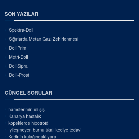
SON YAZILAR
Spektra-Doll
Sığırlarda Metan Gazı Zehirlenmesi
DolliPrim
Metri-Doll
DolliSipra
Dolli-Prost
GÜNCEL SORULAR
hamsterimin eli şiş
Kanarya hastalık
kopeklerde hipotroidi
İyileşmeyen burnu tıkalı kediye tedavi
Kedinin kulağındaki yara