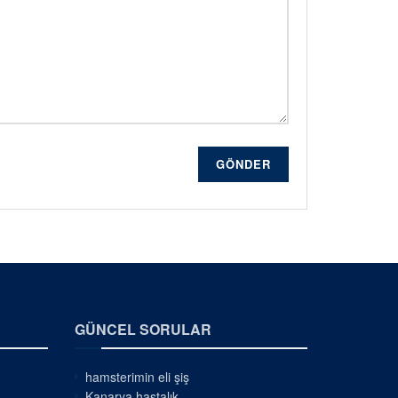
GÖNDER
GÜNCEL SORULAR
hamsterimin eli şiş
Kanarya hastalık