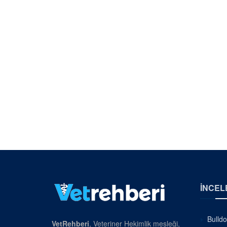
İNCEL
Bulldo
VetRehberi
, Veteriner Hekimlik mesleği,