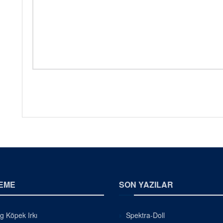
EME
SON YAZILAR
g Köpek Irkı
Spektra-Doll