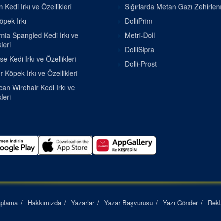
 Kedi Irkı ve Özellikleri
Sığırlarda Metan Gazı Zehirle
pek Irkı
DolliPrim
rnia Spangled Kedi Irkı ve
Metri-Doll
leri
DolliSipra
se Kedi Irkı ve Özellikleri
Dolli-Prost
r Köpek Irkı ve Özellikleri
an Wirehair Kedi Irkı ve
leri
aplama
Hakkımızda
Yazarlar
Yazar Başvurusu
Yazı Gönder
Rek