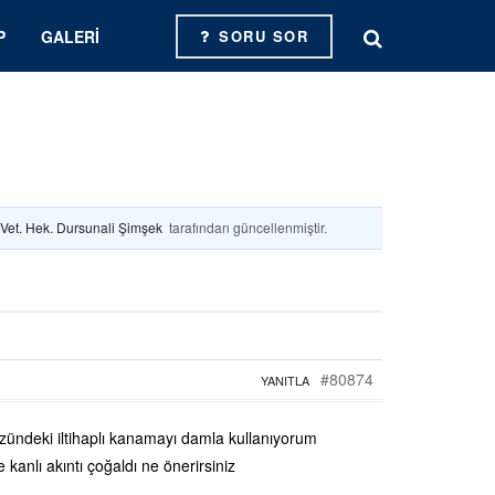
P
GALERI
SORU SOR
Vet. Hek. Dursunali Şimşek
tarafından güncellenmiştir.
#80874
YANITLA
özündeki iltihaplı kanamayı damla kullanıyorum
e kanlı akıntı çoğaldı ne önerirsiniz