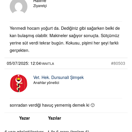
Halime
Ziyaretçi
Yenmedi hocam yoğurt da. Dediğiniz gibi sağarken belki de
kan bulaşmış olabilir. Makineler sağıyor sonuçta. Sütçümüz
yerine süt verdi tekrar bugün. Kokusu, pişimi her şeyi farklı
gerçekten.
05/07/2025: 12:04
#80503
YANITLA
Vet. Hek. Dursunali Şimşek
Anahtar yönetici
sonradan verdiği havuç yememiş demek ki 🙂
Yazar
Yazılar
6 yazı görüntüleniyor - 1 ile 6 arası (toplam 6)