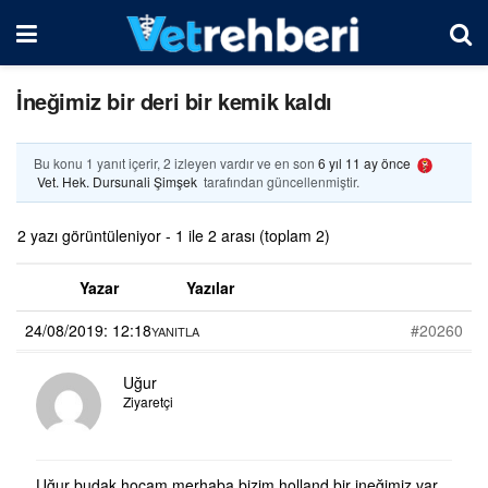
İneğimiz bir deri bir kemik kaldı
Bu konu 1 yanıt içerir, 2 izleyen vardır ve en son
6 yıl 11 ay önce
Vet. Hek. Dursunali Şimşek
tarafından güncellenmiştir.
2 yazı görüntüleniyor - 1 ile 2 arası (toplam 2)
Yazar
Yazılar
24/08/2019: 12:18
#20260
YANITLA
Uğur
Ziyaretçi
Uğur budak hocam merhaba bizim holland bir ineğimiz var