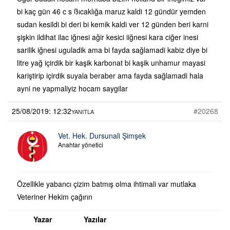
bi kaç gün 46 c s ßıcaklığa maruz kaldi 12 gündür yemden
sudan kesildi bi deri bi kemik kaldi ver 12 günden beri karni
şişkin ildihat ilac iğnesi ağir kesici iiğnesi kara ciğer inesi
sarilik iğnesi uguladik ama bi fayda sağlamadi kabiz diye bi
litre yağ içirdik bir kaşik karbonat bi kaşik unhamur mayasi
kariştirip içirdik suyala beraber ama fayda sağlamadi hala
ayni ne yapmaliyiz hocam saygilar
25/08/2019: 12:32
#20268
YANITLA
Vet. Hek. Dursunali Şimşek
Anahtar yönetici
Özellikle yabancı çizim batmış olma ihtimali var mutlaka
Veteriner Hekim çağırın
Yazar
Yazılar