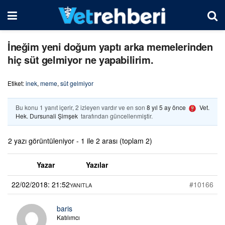
İneğim yeni doğum yaptı arka memelerinden
hiç süt gelmiyor ne yapabilirim.
Etiket:
inek
,
meme
,
süt gelmiyor
Bu konu 1 yanıt içerir, 2 izleyen vardır ve en son
8 yıl 5 ay önce
Vet.
Hek. Dursunali Şimşek
tarafından güncellenmiştir.
2 yazı görüntüleniyor - 1 ile 2 arası (toplam 2)
Yazar
Yazılar
22/02/2018: 21:52
#10166
YANITLA
baris
Katılımcı