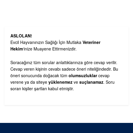
ASLOLAN!
Evcil Hayvanınızın Sağlığı İçin Mutlaka
Veteriner
Hekim
‘inize Muayene Ettirmenizdir.
Soracağınız tüm sorular anlattıklarınıza göre cevap verilir.
Cevap veren kişinin cevabı sadece öneri niteliğindedir. Bu
öneri sonucunda doğacak tüm
olumsuzluklar
cevap
verene ya da siteye
yüklenemez
ve
suçlanamaz
. Soru
soran kişiler şartları kabul etmiştir.