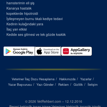
hamsterimin eli şiş
Kanarya hastalık
kopeklerde hipotroidi
İyileşmeyen burnu tıkalı kediye tedavi
Kedinin kulağındaki yara
İlaç yan etkisi
Kedide ses gitmesi ve tek gözde kısıklık
Veteriner İlaç Dozu Hesaplama
Hakkımızda
Yazarlar
Yazar Başvurusu
Yazı Gönder
Reklam
Gizlilik
İletişim
© 2026 VetRehberi.com – 12.12.2016
Beşeri hekimlik insan içinse Veteriner Hekimlik insanlık içindir...