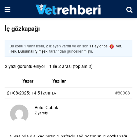
İç gözkapağı
Bu konu 1 yanıt içerir, 2 izleyen vardır ve en son
11 ay önce
Vet.
Hek. Dursunali Şimşek
tarafından güncellenmiştir.
2 yazı görüntüleniyor - 1 ile 2 arası (toplam 2)
Yazar
Yazılar
21/08/2025: 14:51
#80968
YANITLA
Betul Cubuk
Ziyaretçi
5 yaşında dişi kedimizin 1 haftadır sağ gözünün iç gözkapağı