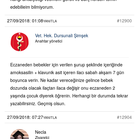
edebilieim bilmiyorum.
27/09/2018: 01:08
#12900
YANITLA
Vet. Hek. Dursunali Şimşek
Anahtar yönetici
Eczaneden bebekler için verilen şurup şeklinde içeriğinde
amoksasilin + klavunik asit içeren ilacı sabah akşam 7 gün
boyunca verin. Ne kadar vereceğinize gelince bebek
dozunda olacak ilaçtan ilaca değişir onu eczaneden 2
yaşında çocuk diyerek öğrenin. Herhangi bir durumda tekrar
yazabilirsiniz. Geçmiş olsun.
27/09/2018: 07:27
#12904
YANITLA
Necla
Ziyaretçi