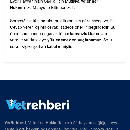
Evcil Hayvanınızın Sağlığı İçin Mutlaka
Veteriner
Hekim
‘inize Muayene Ettirmenizdir.
Soracağınız tüm sorular anlattıklarınıza göre cevap verilir.
Cevap veren kişinin cevabı sadece öneri niteliğindedir. Bu
öneri sonucunda doğacak tüm
olumsuzluklar
cevap
verene ya da siteye
yüklenemez
ve
suçlanamaz
. Soru
soran kişiler şartları kabul etmiştir.
VetRehberi
, Veteriner Hekimlik mesleği, hayvan sağlığı, hayvan
hastalıkları, hayvan beslenmesi, hayvan ırkları, ebooks, sözlük,