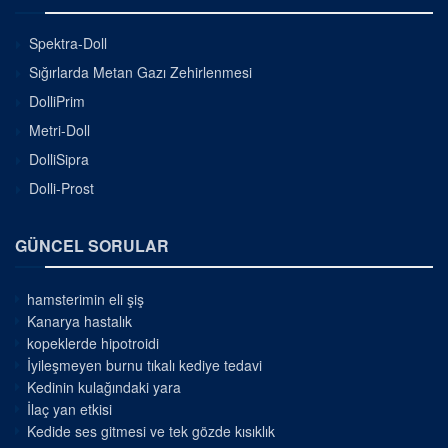
Spektra-Doll
Sığırlarda Metan Gazı Zehirlenmesi
DolliPrim
Metri-Doll
DolliSipra
Dolli-Prost
GÜNCEL SORULAR
hamsterimin eli şiş
Kanarya hastalık
kopeklerde hipotroidi
İyileşmeyen burnu tıkalı kediye tedavi
Kedinin kulağındaki yara
İlaç yan etkisi
Kedide ses gitmesi ve tek gözde kısıklık