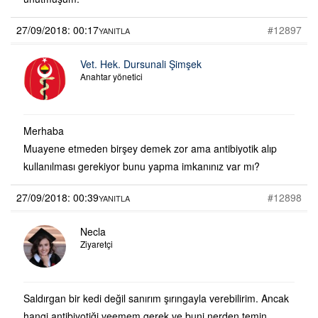
27/09/2018: 00:17
#12897
YANITLA
Vet. Hek. Dursunali Şimşek
Anahtar yönetici
Merhaba
Muayene etmeden birşey demek zor ama antibiyotik alıp
kullanılması gerekiyor bunu yapma imkanınız var mı?
27/09/2018: 00:39
#12898
YANITLA
Necla
Ziyaretçi
Saldırgan bir kedi değil sanırım şırıngayla verebilirim. Ancak
hangi antibiyotiği veemem gerek ve bunj nerden temin