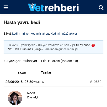
Hasta yavru kedi
Etiket:
kedim hırlıyor
,
kedim iştahsız
,
Kedimin gözü akıyor
Bu konu 9 yanıt içerir, 2 izleyen vardır ve en son
7 yıl 10 ay önce
Vet. Hek. Dursunali Şimşek
tarafından güncellenmiştir.
10 yazı görüntüleniyor - 1 ile 10 arası (toplam 10)
Yazar
Yazılar
25/09/2018: 23:30
#12880
YANITLA
Necla
Ziyaretçi