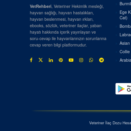
Burmil
VetRehberi
, Veteriner Hekimlik mesleği,
Ege Ke
hayvan sağlığı, hayvan hastalıkları,
Cat)
hayvan beslenmesi, hayvan ırkları,
ebooks, sözlük, veteriner ilaçlar, yaban
Bombay
hayatı hakkında içerik yayınlayan ve
Labrad
soru-cevap ile hayvanlarınızın sorunlarına
Asian 
cevap veren bilgi platformudur.
Collie
Arabia
Veteriner İlaç Dozu Hes