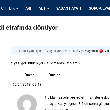
ÇIFTLIK
ARI
VET
YABAN HAYATI
SORU-CEVA
di etrafında dönüyor
Bu konu 1 yanıt içerir, 2 izleyen vardır ve en son
7 yıl 4 ay önce
Vet
2 yazı görüntüleniyor - 1 ile 2 arası (toplam 2)
Yazar
Yazılar
05/04/2019: 03:49
1 yıldan fazladır beslediğim hamster eskid
duruyor kapıyı açınca 3 5 dk sonra gidiyor 
4 gündür böyle