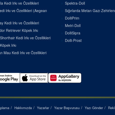
la Kedi Irkı ve Özellikleri
Spektra-Doll
di Irkı ve Özellikleri (Aegean
Sığırlarda Metan Gazı Zehirle
DolliPrim
 Kedi Irkı ve Özellikleri
Metri-Doll
or Retriever Köpek Irkı
DolliSipra
Shorthair Kedi Irkı ve Özellikleri
Dolli-Prost
 Köpek Irkı
n Mau Kedi Irkı ve Özellikleri
aplama
Hakkımızda
Yazarlar
Yazar Başvurusu
Yazı Gönder
Rek