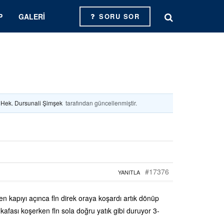
P
GALERI
SORU SOR
. Hek. Dursunali Şimşek
tarafından güncellenmiştir.
#17376
YANITLA
en kapıyı açınca fln direk oraya koşardı artık dönüp
kafası koşerken fln sola doğru yatık gibi duruyor 3-