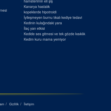
hamsterimin eli şiş
Kanarya hastalık
nmesi
kopeklerde hipotroidi
İyileşmeyen burnu tıkalı kediye tedavi
Kedinin kulağındaki yara
İlaç yan etkisi
Kedide ses gitmesi ve tek gözde kısıklık
Kedim kuru mama yemiyor
lam
Gizlilik
İletişim