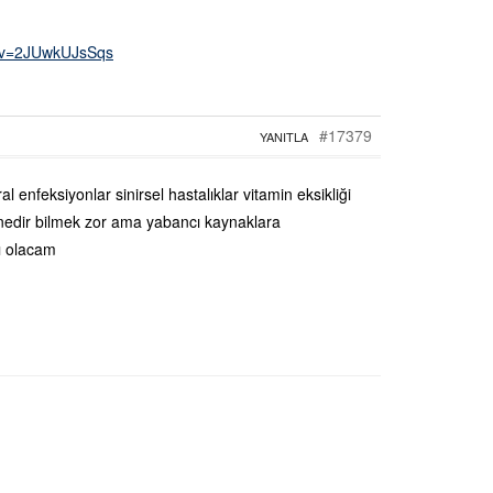
h?v=2JUwkUJsSqs
#17379
YANITLA
al enfeksiyonlar sinirsel hastalıklar vitamin eksikliği
k nedir bilmek zor ama yabancı kaynaklara
ı olacam