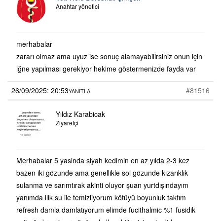
Anahtar yönetici
merhabalar
zararı olmaz ama uyuz ise sonuç alamayabilirsiniz onun için
iğne yapılması gerekiyor hekime göstermenizde fayda var
26/09/2025: 20:53
#81516
YANITLA
Yıldız Karabicak
Ziyaretçi
Merhabalar 5 yasinda siyah kedimin en az yılda 2-3 kez
bazen iki gözunde ama genellikle sol gözunde kızarıklık
sulanma ve sarımtırak akinti oluyor şuan yurtdışındayım
yanımda ilik su ile temizliyorum kötüyü boyunluk taktım
refresh damla damlatıyorum elimde fucithalmic %1 fusidik