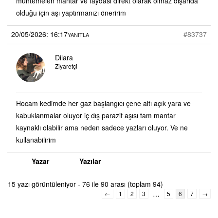
muhtemelen mantar ve faydası direkt olarak olmaz dışarıda
olduğu için aşı yaptırmanızı öneririm
20/05/2026: 16:17
#83737
YANITLA
Dilara
Ziyaretçi
Hocam kedimde her gaz başlangıcı çene altı açık yara ve
kabuklanmalar oluyor iç dış parazit aşısı tam mantar
kaynaklı olabilir ama neden sadece yazları oluyor. Ve ne
kullanabilirim
Yazar
Yazılar
15 yazı görüntüleniyor - 76 ile 90 arası (toplam 94)
…
←
1
2
3
5
6
7
→