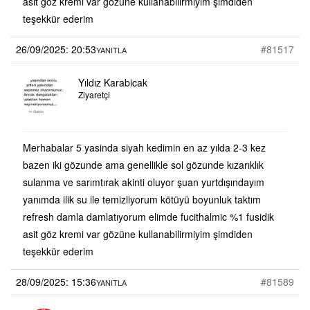
asit göz kremi var gözüne kullanabilirmiyim şimdiden
teşekkür ederim
26/09/2025: 20:53
#81517
YANITLA
Yıldız Karabicak
Ziyaretçi
Merhabalar 5 yasinda siyah kedimin en az yılda 2-3 kez
bazen iki gözunde ama genellikle sol gözunde kızarıklık
sulanma ve sarımtırak akinti oluyor şuan yurtdışındayım
yanımda ilik su ile temizliyorum kötüyü boyunluk taktım
refresh damla damlatıyorum elimde fucithalmic %1 fusidik
asit göz kremi var gözüne kullanabilirmiyim şimdiden
teşekkür ederim
28/09/2025: 15:36
#81589
YANITLA