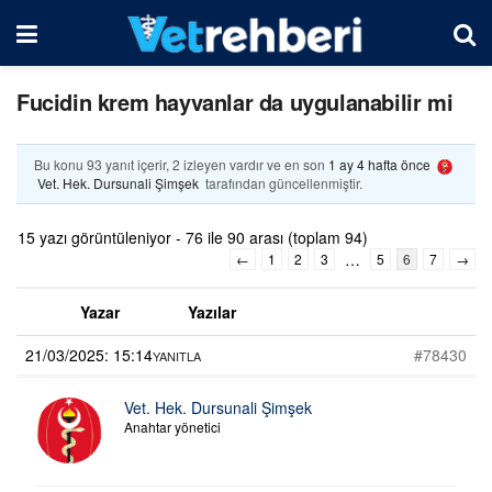
Fucidin krem hayvanlar da uygulanabilir mi
Bu konu 93 yanıt içerir, 2 izleyen vardır ve en son
1 ay 4 hafta önce
Vet. Hek. Dursunali Şimşek
tarafından güncellenmiştir.
15 yazı görüntüleniyor - 76 ile 90 arası (toplam 94)
…
←
1
2
3
5
6
7
→
Yazar
Yazılar
21/03/2025: 15:14
#78430
YANITLA
Vet. Hek. Dursunali Şimşek
Anahtar yönetici