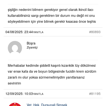
şişliğin nedenini bilmem gerekiyor genel olarak ikincil ilacı
kullanabilirsiniz sargı gerektiren bir durum mu değil mi onu
söyleyebilmem için yine bilmek gerekir kısacası önce teşhis
04/08/2025: 23:44
#80893
YANITLA
Büşra
Ziyaretçi
Merhabalar kedimde şiddetli kaşıntı kızarıklık tüy dökülmesi
var ense kafa da ve boyun bölgesinde fucidin krem sürdüm
zararlı mı olur yoksa sürmemelimiydim yanıtlarsanız
sevinirim
12/09/2025: 10:03
#81195
YANITLA
Vet. Hek. Dursunali Şimşek