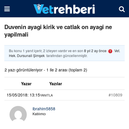
Duvenin ayagi kirik ve catlak on ayagi ne
yapilmali
Bu konu 1 yanıt içerir, 2 izleyen vardır ve en son
8 yıl 2 ay önce
Vet.
Hek. Dursunali Şimşek
tarafından güncellenmiştir.
2 yazı görüntüleniyor - 1 ile 2 arası (toplam 2)
Yazar
Yazılar
15/05/2018: 13:15
#10809
YANITLA
ibrahim5858
Katılımcı