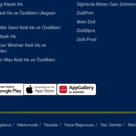
g Köpek Irkı
Sığırlarda Metan Gazı Zehirle
di Irkı ve Özellikleri (Aegean
DolliPrim
Metri-Doll
ite Giant Kedi Irkı ve Özellikleri
DolliSipra
pek Irkı
Dolli-Prost
an Wirehair Kedi Irkı ve
leri
n Mau Kedi Irkı ve Özellikleri
aplama
Hakkımızda
Yazarlar
Yazar Başvurusu
Yazı Gönder
Rek