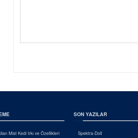
EME
SON YAZILAR
lian Mist Kedi Irkı ve Özellikleri
Spektra-Doll