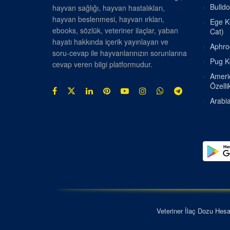
Bulldo
hayvan sağlığı, hayvan hastalıkları,
hayvan beslenmesi, hayvan ırkları,
Ege Ke
ebooks, sözlük, veteriner ilaçlar, yaban
Cat)
hayatı hakkında içerik yayınlayan ve
Aphrod
soru-cevap ile hayvanlarınızın sorunlarına
Pug Kö
cevap veren bilgi platformudur.
Americ
Özellik
Arabia
Veteriner İlaç Dozu Hes