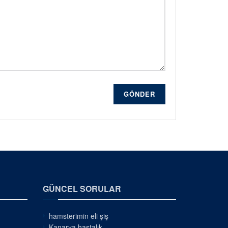
GÖNDER
GÜNCEL SORULAR
hamsterimin eli şiş
Kanarya hastalık