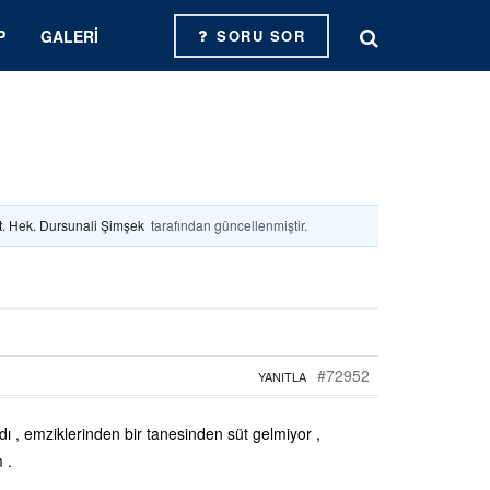
P
GALERI
SORU SOR
t. Hek. Dursunali Şimşek
tarafından güncellenmiştir.
#72952
YANITLA
ı , emziklerinden bir tanesinden süt gelmiyor ,
 .