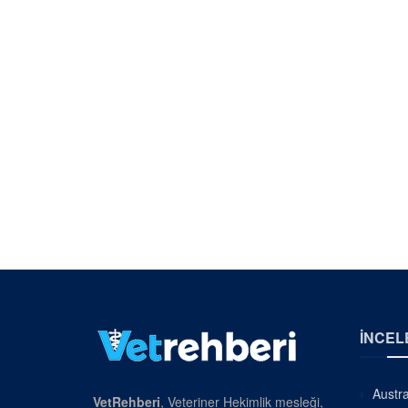
İNCEL
Austra
VetRehberi
, Veteriner Hekimlik mesleği,