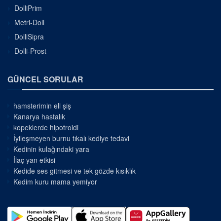
DolliPrim
Metri-Doll
DolliSipra
Dolli-Prost
GÜNCEL SORULAR
hamsterimin eli şiş
Kanarya hastalık
kopeklerde hipotroidi
İyileşmeyen burnu tıkalı kediye tedavi
Kedinin kulağındaki yara
İlaç yan etkisi
Kedide ses gitmesi ve tek gözde kısıklık
Kedim kuru mama yemiyor