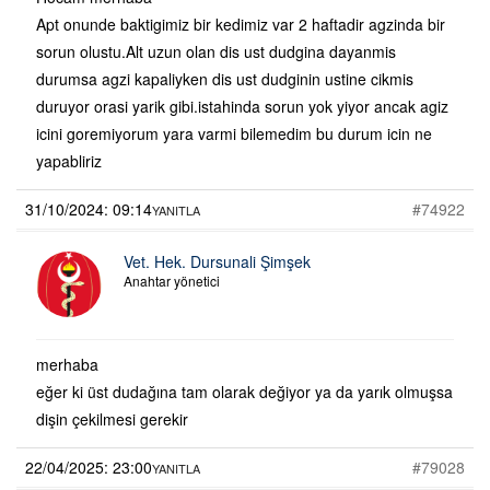
Apt onunde baktigimiz bir kedimiz var 2 haftadir agzinda bir
sorun olustu.Alt uzun olan dis ust dudgina dayanmis
durumsa agzi kapaliyken dis ust dudginin ustine cikmis
duruyor orasi yarik gibi.istahinda sorun yok yiyor ancak agiz
icini goremiyorum yara varmi bilemedim bu durum icin ne
yapabliriz
31/10/2024: 09:14
#74922
YANITLA
Vet. Hek. Dursunali Şimşek
Anahtar yönetici
merhaba
eğer ki üst dudağına tam olarak değiyor ya da yarık olmuşsa
dişin çekilmesi gerekir
22/04/2025: 23:00
#79028
YANITLA