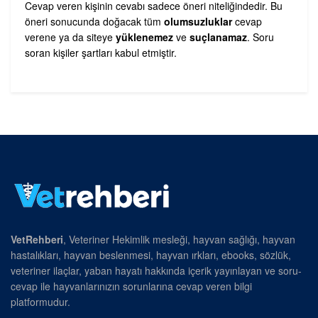
Cevap veren kişinin cevabı sadece öneri niteliğindedir. Bu
öneri sonucunda doğacak tüm
olumsuzluklar
cevap
verene ya da siteye
yüklenemez
ve
suçlanamaz
. Soru
soran kişiler şartları kabul etmiştir.
VetRehberi
, Veteriner Hekimlik mesleği, hayvan sağlığı, hayvan
hastalıkları, hayvan beslenmesi, hayvan ırkları, ebooks, sözlük,
veteriner ilaçlar, yaban hayatı hakkında içerik yayınlayan ve soru-
cevap ile hayvanlarınızın sorunlarına cevap veren bilgi
platformudur.