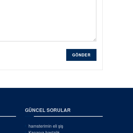
GÖNDER
GÜNCEL SORULAR
hamsterimin eli şiş
Kanarya hastalık