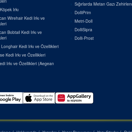
leri
Sığırlarda Metan Gazı Zehirle
 Köpek Irkı
DolliPrim
an Wirehair Kedi Irkı ve
Metri-Doll
leri
DolliSipra
an Bobtail Kedi Irkı ve
leri
Dolli-Prost
h Longhair Kedi Irkı ve Özellikleri
se Kedi Irkı ve Özellikleri
di Irkı ve Özellikleri (Aegean