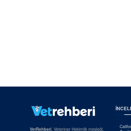
İNCEL
Califo
VetRehberi
, Veteriner Hekimlik mesleği,