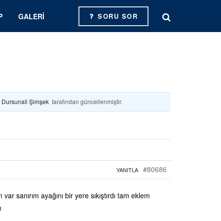
P
GALERI
SORU SOR
. Dursunali Şimşek
tarafından güncellenmiştir.
#80686
YANITLA
m var sanırım ayağını bir yere sıkıştırdı tam eklem
m