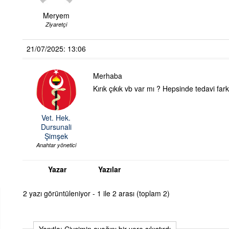
Meryem
Ziyaretçi
21/07/2025: 13:06
Merhaba
Kırık çıkık vb var mı ? Hepsinde tedavi fark
Vet. Hek.
Dursunali
Şimşek
Anahtar yönetici
Yazar
Yazılar
2 yazı görüntüleniyor - 1 ile 2 arası (toplam 2)
Yanıtla: Civcimin ayağını bir yere sıkıştırdı