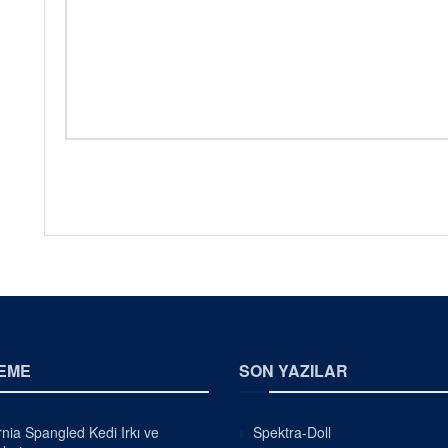
EME
SON YAZILAR
rnia Spangled Kedi Irkı ve
Spektra-Doll