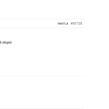
#80728
YANITLA
lı oluyor