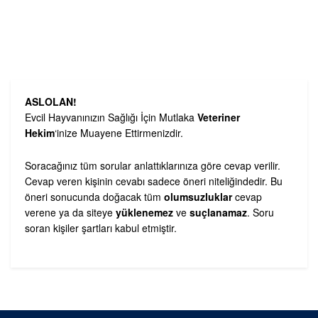
ASLOLAN!
Evcil Hayvanınızın Sağlığı İçin Mutlaka
Veteriner
Hekim
‘inize Muayene Ettirmenizdir.
Soracağınız tüm sorular anlattıklarınıza göre cevap verilir.
Cevap veren kişinin cevabı sadece öneri niteliğindedir. Bu
öneri sonucunda doğacak tüm
olumsuzluklar
cevap
verene ya da siteye
yüklenemez
ve
suçlanamaz
. Soru
soran kişiler şartları kabul etmiştir.