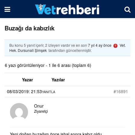
Buzağı da kabızlık
Bu konu 5 yanıt içerir, 2 izleyen vardır ve en son
7 yıl 4 ay önce
Vet.
Hek. Dursunali Şimşek
tarafından güncellenmiştir.
6 yazı görüntüleniyor - 1 ile 6 arası (toplam 6)
Yazar
Yazılar
08/03/2019: 21:53
#16891
YANITLA
Onur
Ziyaretçi
Yeni doğan buzağım önce ishal sonra kabız oldu