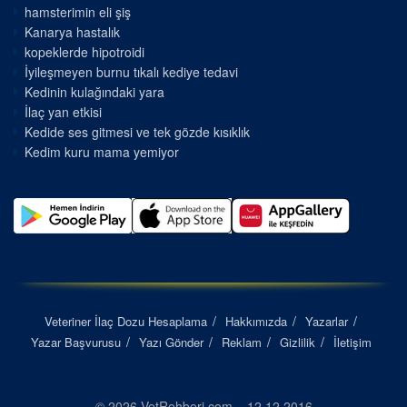
hamsterimin eli şiş
Kanarya hastalık
kopeklerde hipotroidi
İyileşmeyen burnu tıkalı kediye tedavi
Kedinin kulağındaki yara
İlaç yan etkisi
Kedide ses gitmesi ve tek gözde kısıklık
Kedim kuru mama yemiyor
Veteriner İlaç Dozu Hesaplama
Hakkımızda
Yazarlar
Yazar Başvurusu
Yazı Gönder
Reklam
Gizlilik
İletişim
© 2026 VetRehberi.com – 12.12.2016