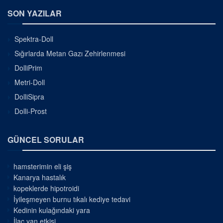
SON YAZILAR
Spektra-Doll
Sığırlarda Metan Gazı Zehirlenmesi
DolliPrim
Metri-Doll
DolliSipra
Dolli-Prost
GÜNCEL SORULAR
hamsterimin eli şiş
Kanarya hastalık
kopeklerde hipotroidi
İyileşmeyen burnu tıkalı kediye tedavi
Kedinin kulağındaki yara
İlaç yan etkisi