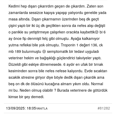
Kedimi hep dışarı çıkarırdım geçen de çıkardım. Zaten son
zamanlarda sessizce kapıya yapışıp yatıyordu genelde yada
masa altında. Dışarı çıkarmamın üzerinden beş dk geçti
çişini yaptı bir iki üç dk geçtikten sonra da nefes alışı değişti
o panikle su yetiştirmeye çalışırken oracıkta kaybettik😒 bi 6
ay önce fip denmişti felç gibi olmuştu. Ayağa kalkamıyor
yutma refleksi bile yok olmuştu. Troponin 1 değeri 136, ck
mb 189 bulunmuştu 😒 semptomatik bir tedavi uyguladı
veteriner hekim ve bağışıklığı güçlendirici takviyeler yaptı.
Düzeldi gibi eskiye dönemesede. 6 aydır en ufak bir tırnak
kesiminden sonra bile nefes nefese kalıyordu. Evde sıcaktan
sıcaklık stresine giriyor diye böyle dedik dışarı çıkardık ama
beş on dk de ölüsünü kucağına almam yıkım oldu. Normal
mi bu. Neden olmuş olabilir ? Burada veterinere de götürdük
kimse bir şey demedi.
13/09/2025: 18:05
#81282
YANITLA