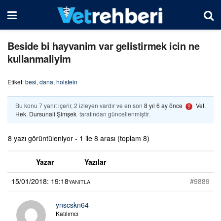
Beside bi hayvanim var gelistirmek icin ne
kullanmaliyim
Etiket:
besi
,
dana
,
holstein
Bu konu 7 yanıt içerir, 2 izleyen vardır ve en son
8 yıl 6 ay önce
Vet.
Hek. Dursunali Şimşek
tarafından güncellenmiştir.
8 yazı görüntüleniyor - 1 ile 8 arası (toplam 8)
Yazar
Yazılar
15/01/2018: 19:18
#9889
YANITLA
ynscskn64
Katılımcı