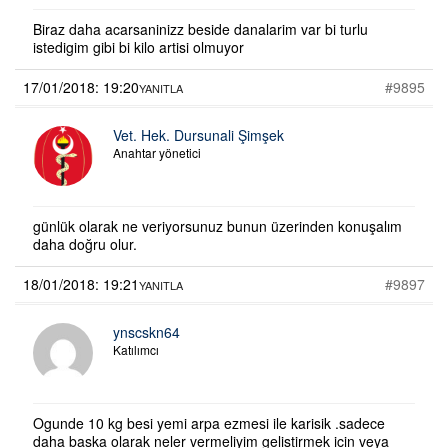
Biraz daha acarsaninizz beside danalarim var bi turlu
istedigim gibi bi kilo artisi olmuyor
17/01/2018: 19:20
#9895
YANITLA
Vet. Hek. Dursunali Şimşek
Anahtar yönetici
günlük olarak ne veriyorsunuz bunun üzerinden konuşalım
daha doğru olur.
18/01/2018: 19:21
#9897
YANITLA
ynscskn64
Katılımcı
Ogunde 10 kg besi yemi arpa ezmesi ile karisik .sadece
daha baska olarak neler vermeliyim gelistirmek icin veya