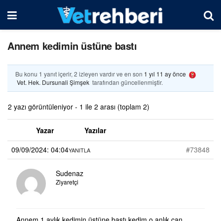
Annem kedimin üstüne bastı
Bu konu 1 yanıt içerir, 2 izleyen vardır ve en son
1 yıl 11 ay önce
Vet. Hek. Dursunali Şimşek
tarafından güncellenmiştir.
2 yazı görüntüleniyor - 1 ile 2 arası (toplam 2)
Yazar
Yazılar
09/09/2024: 04:04
#73848
YANITLA
Sudenaz
Ziyaretçi
Annem 1 aylık kedimin üstüne bastı kedim o anlık can