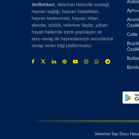
Arabia
VetRehberi
, Veteriner Hekimlik mesleği,
Aphrod
hayvan sağlığı, hayvan hastalıkları,
hayvan beslenmesi, hayvan ırkları,
Americ
ebooks, sözlük, veteriner ilaçlar, yaban
Özellik
hayatı hakkında içerik yayınlayan ve
Collie
soru-cevap ile hayvanlarınızın sorunlarına
Brazil
cevap veren bilgi platformudur.
Özellik
Bulldo
Bombay
Veteriner İlaç Dozu Hes