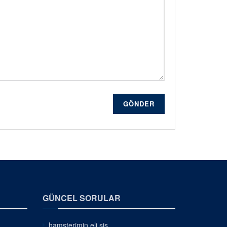
GÖNDER
GÜNCEL SORULAR
hamsterimin eli şiş