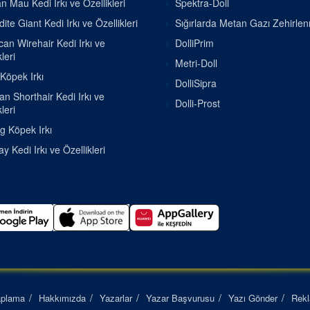
n Mau Kedi Irkı ve Özellikleri
Spektra-Doll
ite Giant Kedi Irkı ve Özellikleri
Sığırlarda Metan Gazı Zehirle
an Wirehair Kedi Irkı ve
DolliPrim
leri
Metri-Doll
 Köpek Irkı
DolliSipra
ian Shorthair Kedi Irkı ve
Dolli-Prost
leri
g Köpek Irkı
 Kedi Irkı ve Özellikleri
aplama
Hakkımızda
Yazarlar
Yazar Başvurusu
Yazı Gönder
Rek