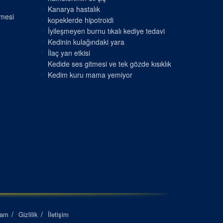
Kanarya hastalık
nmesi
kopeklerde hipotroidi
İyileşmeyen burnu tıkalı kediye tedavi
Kedinin kulağındaki yara
İlaç yan etkisi
Kedide ses gitmesi ve tek gözde kısıklık
Kedim kuru mama yemiyor
lam
Gizlilik
İletişim