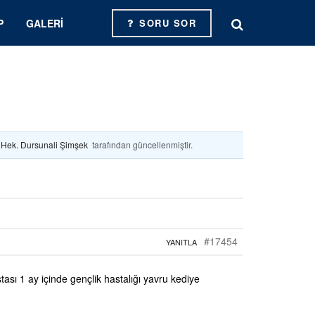
P
GALERI
SORU SOR
. Hek. Dursunali Şimşek
tarafından güncellenmiştir.
#17454
YANITLA
ası 1 ay içinde gençlik hastalığı yavru kediye