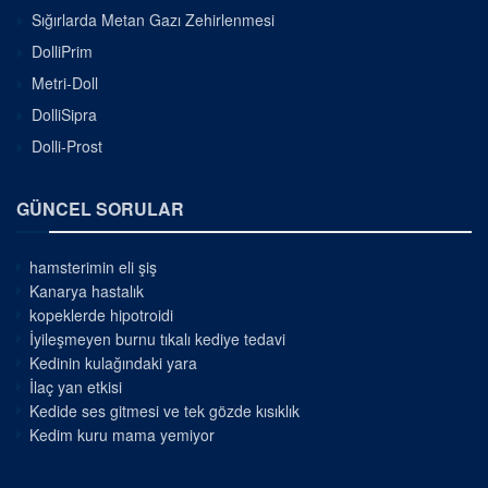
Sığırlarda Metan Gazı Zehirlenmesi
DolliPrim
Metri-Doll
DolliSipra
Dolli-Prost
GÜNCEL SORULAR
hamsterimin eli şiş
Kanarya hastalık
kopeklerde hipotroidi
İyileşmeyen burnu tıkalı kediye tedavi
Kedinin kulağındaki yara
İlaç yan etkisi
Kedide ses gitmesi ve tek gözde kısıklık
Kedim kuru mama yemiyor