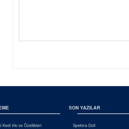
EME
SON YAZILAR
 Kedi Irkı ve Özellikleri
Spektra-Doll