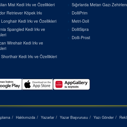
lian Mist Kedi Irkı ve Özellikleri
Sığırlarda Metan Gazı Zehirle
or Retriever Köpek Irkı
DolliPrim
h Longhair Kedi Irkı ve Özellikleri
Metri-Doll
rnia Spangled Kedi Irkı ve
DolliSipra
leri
Dolli-Prost
an Wirehair Kedi Irkı ve
leri
h Shorthair Kedi Irkı ve Özellikleri
aplama
Hakkımızda
Yazarlar
Yazar Başvurusu
Yazı Gönder
Rek