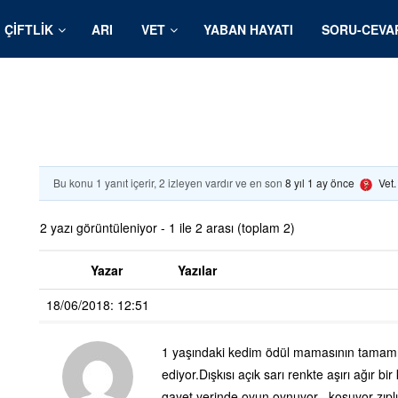
ÇIFTLIK
ARI
VET
YABAN HAYATI
SORU-CEVA
Bu konu 1 yanıt içerir, 2 izleyen vardır ve en son
8 yıl 1 ay önce
Vet
2 yazı görüntüleniyor - 1 ile 2 arası (toplam 2)
Yazar
Yazılar
18/06/2018: 12:51
1 yaşındaki kedim ödül mamasının tamamı
ediyor.Dışkısı açık sarı renkte aşırı ağır b
gayet yerinde oyun oynuyor , koşuyor zıplıy