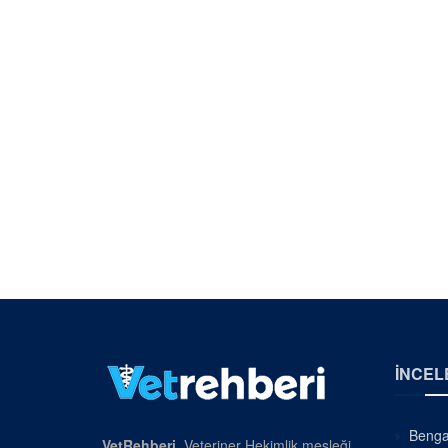
İNCEL
Bengal
VetRehberi
, Veteriner Hekimlik mesleği,