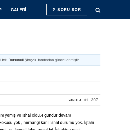
P
GALERI
SORU SOR
. Hek. Dursunali Şimşek
tarafından güncellenmiştir.
#11307
YANITLA
nı yemiş ve ishal oldu.4 gündür devam
ir kokusu yok , herhangi kanlı ishal durumu yok. İştahı
or , su içmesi falan gayet iyi. İshalden nasıl