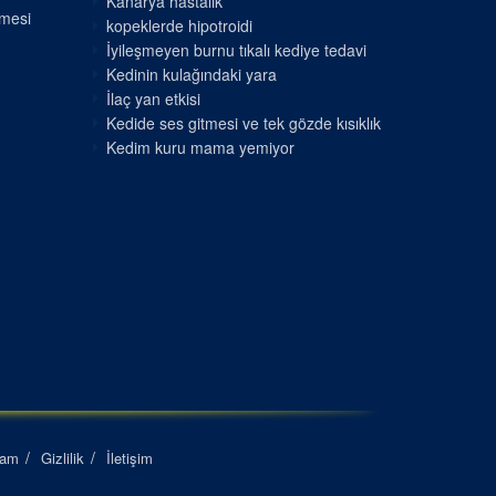
Kanarya hastalık
nmesi
kopeklerde hipotroidi
İyileşmeyen burnu tıkalı kediye tedavi
Kedinin kulağındaki yara
İlaç yan etkisi
Kedide ses gitmesi ve tek gözde kısıklık
Kedim kuru mama yemiyor
lam
Gizlilik
İletişim