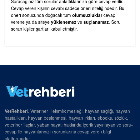
Soracağınız tüm sorular anlattıklarınıza göre cevap verilir.
Cevap veren kişinin cevabı sadece öneri niteliğindedir. Bu
öneri sonucunda doğacak tüm
olumsuzluklar
cevap
verene ya da siteye
yüklenemez
ve
suçlanamaz
. Soru
soran kişiler şartları kabul etmiştir.
VetRehberi
, Veteriner Hekimlik mesleği, hayvan sağlığı, hayvan
hastalıkları, hayvan beslenmesi, hayvan ırkları, ebooks, sözlük,
veteriner ilaçlar, yaban hayatı hakkında içerik yayınlayan ve soru-
cevap ile hayvanlarınızın sorunlarına cevap veren bilgi
platformudur.