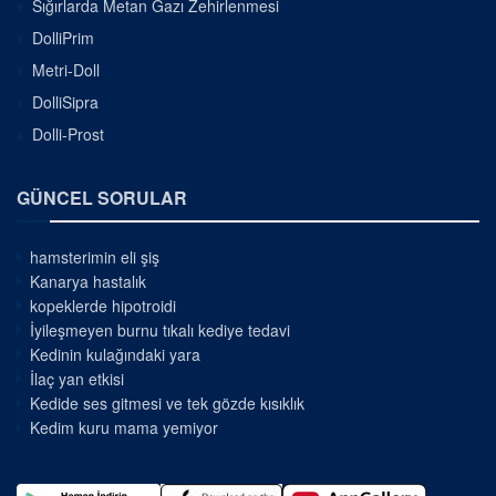
Sığırlarda Metan Gazı Zehirlenmesi
DolliPrim
Metri-Doll
DolliSipra
Dolli-Prost
GÜNCEL SORULAR
hamsterimin eli şiş
Kanarya hastalık
kopeklerde hipotroidi
İyileşmeyen burnu tıkalı kediye tedavi
Kedinin kulağındaki yara
İlaç yan etkisi
Kedide ses gitmesi ve tek gözde kısıklık
Kedim kuru mama yemiyor