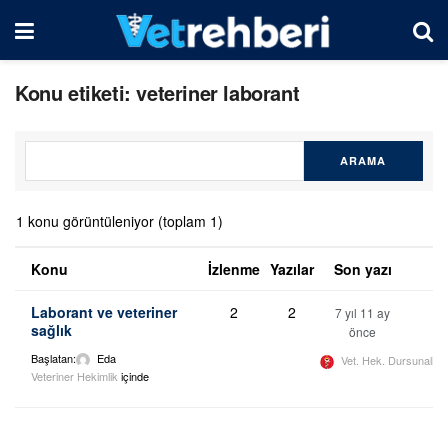
Konu etiketi: veteriner laborant
1 konu görüntüleniyor (toplam 1)
Konu
İzlenme
Yazılar
Son yazı
Laborant ve veteriner
2
2
7 yıl 11 ay
sağlık
önce
Başlatan:
Eda
Vet. Hek. Dursunali 
Veteriner Hekimlik
içinde