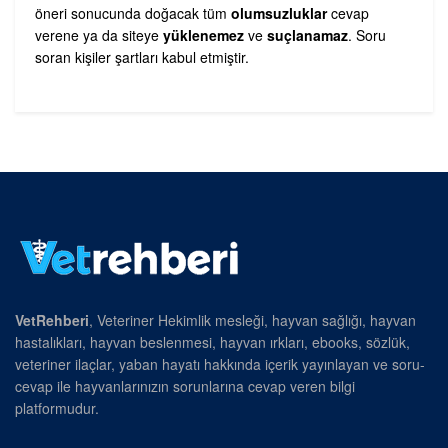
öneri sonucunda doğacak tüm
olumsuzluklar
cevap
verene ya da siteye
yüklenemez
ve
suçlanamaz
. Soru
soran kişiler şartları kabul etmiştir.
VetRehberi
, Veteriner Hekimlik mesleği, hayvan sağlığı, hayvan
hastalıkları, hayvan beslenmesi, hayvan ırkları, ebooks, sözlük,
veteriner ilaçlar, yaban hayatı hakkında içerik yayınlayan ve soru-
cevap ile hayvanlarınızın sorunlarına cevap veren bilgi
platformudur.