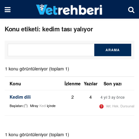
Konu etiketi: kedim tası yalıyor
1 konu görüntüleniyor (toplam 1)
Konu
İzlenme
Yazılar
Son yazı
Kedim dili
2
4
4 yıl 3 ay önce
Başlatan:
Miray
Kedi
içinde
Vet. Hek. Dursunali 
1 konu görüntüleniyor (toplam 1)