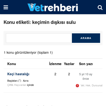
Konu etiketi: keçimin dışkısı sulu
1 konu görüntüleniyor (toplam 1)
Konu
İzlenme
Yazılar
Son yazı
Keçi hastalığı
2
2
5 yıl 10 ay
önce
Başlatan:
Azra
Çiftlik Hayvanları
içinde
Vet. Hek. Dursunali 