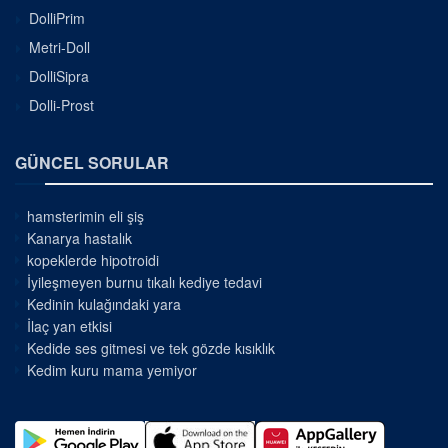
DolliPrim
Metri-Doll
DolliSipra
Dolli-Prost
GÜNCEL SORULAR
hamsterimin eli şiş
Kanarya hastalık
kopeklerde hipotroidi
İyileşmeyen burnu tıkalı kediye tedavi
Kedinin kulağındaki yara
İlaç yan etkisi
Kedide ses gitmesi ve tek gözde kısıklık
Kedim kuru mama yemiyor