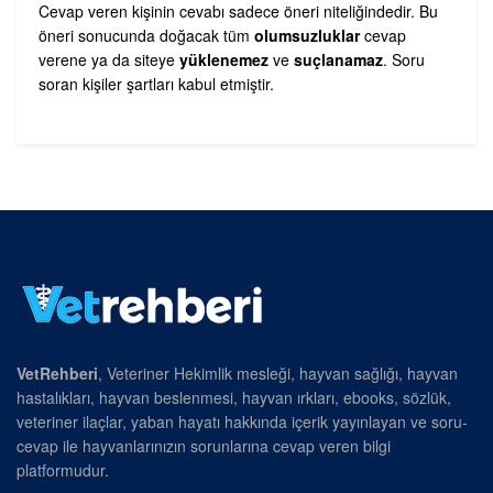
Cevap veren kişinin cevabı sadece öneri niteliğindedir. Bu
öneri sonucunda doğacak tüm
olumsuzluklar
cevap
verene ya da siteye
yüklenemez
ve
suçlanamaz
. Soru
soran kişiler şartları kabul etmiştir.
VetRehberi
, Veteriner Hekimlik mesleği, hayvan sağlığı, hayvan
hastalıkları, hayvan beslenmesi, hayvan ırkları, ebooks, sözlük,
veteriner ilaçlar, yaban hayatı hakkında içerik yayınlayan ve soru-
cevap ile hayvanlarınızın sorunlarına cevap veren bilgi
platformudur.