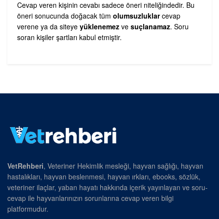
Cevap veren kişinin cevabı sadece öneri niteliğindedir. Bu
öneri sonucunda doğacak tüm
olumsuzluklar
cevap
verene ya da siteye
yüklenemez
ve
suçlanamaz
. Soru
soran kişiler şartları kabul etmiştir.
VetRehberi
, Veteriner Hekimlik mesleği, hayvan sağlığı, hayvan
hastalıkları, hayvan beslenmesi, hayvan ırkları, ebooks, sözlük,
veteriner ilaçlar, yaban hayatı hakkında içerik yayınlayan ve soru-
cevap ile hayvanlarınızın sorunlarına cevap veren bilgi
platformudur.