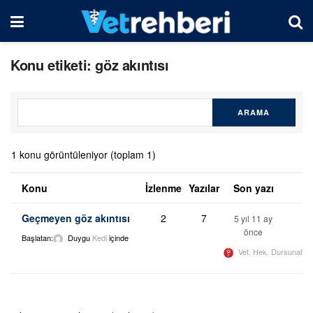
Konu etiketi: göz akıntısı
1 konu görüntüleniyor (toplam 1)
Konu
İzlenme
Yazılar
Son yazı
Geçmeyen göz akıntısı
2
7
5 yıl 11 ay
önce
Başlatan:
Duygu
Kedi
içinde
Vet. Hek. Dursunali 