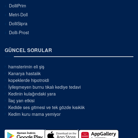
DolliPrim
Metri-Doll
DolliSipra
Dolli-Prost
GÜNCEL SORULAR
hamsterimin eli şiş
Kanarya hastalık
kopeklerde hipotroidi
İyileşmeyen burnu tıkalı kediye tedavi
Kedinin kulağındaki yara
İlaç yan etkisi
Kedide ses gitmesi ve tek gözde kısıklık
Kedim kuru mama yemiyor