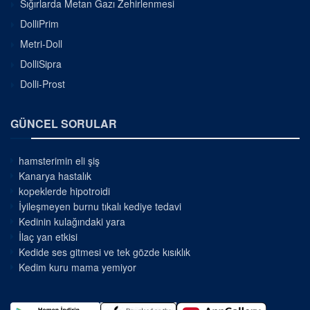
Sığırlarda Metan Gazı Zehirlenmesi
DolliPrim
Metri-Doll
DolliSipra
Dolli-Prost
GÜNCEL SORULAR
hamsterimin eli şiş
Kanarya hastalık
kopeklerde hipotroidi
İyileşmeyen burnu tıkalı kediye tedavi
Kedinin kulağındaki yara
İlaç yan etkisi
Kedide ses gitmesi ve tek gözde kısıklık
Kedim kuru mama yemiyor