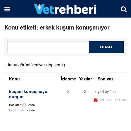
Konu etiketi: erkek kuşum konuşmuyor
1 konu görüntüleniyor (toplam 1)
Konu
İzlenme
Yazılar
Son yazı
kuşum konuşmuyor
2
2
4 yıl 4 ay önce
durgun
Vet. Hek. Dursunali 
Başlatan:
esra
Evcil Kuşlar
içinde