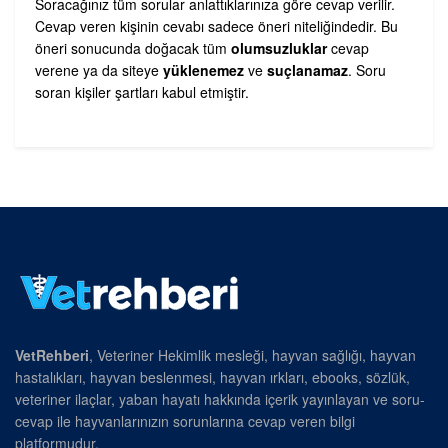
Soracağınız tüm sorular anlattıklarınıza göre cevap verilir.
Cevap veren kişinin cevabı sadece öneri niteliğindedir. Bu
öneri sonucunda doğacak tüm
olumsuzluklar
cevap
verene ya da siteye
yüklenemez
ve
suçlanamaz
. Soru
soran kişiler şartları kabul etmiştir.
VetRehberi
, Veteriner Hekimlik mesleği, hayvan sağlığı, hayvan
hastalıkları, hayvan beslenmesi, hayvan ırkları, ebooks, sözlük,
veteriner ilaçlar, yaban hayatı hakkında içerik yayınlayan ve soru-
cevap ile hayvanlarınızın sorunlarına cevap veren bilgi
platformudur.