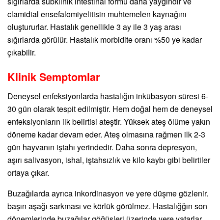
sığırlarda subklinik intestinal formu daha yaygındır ve
clamidial ensefalomiyelitisin muhtemelen kaynağını
oluştururlar. Hastalık genellikle 3 ay ile 3 yaş arası
sığırlarda görülür. Hastalık morbidite oranı %50 ye kadar
çıkabilir.
Klinik Semptomlar
Deneysel enfeksiyonlarda hastalığın inkübasyon süresi 6-
30 gün olarak tespit edilmiştir. Hem doğal hem de deneysel
enfeksiyonların ilk belirtisi ateştir. Yüksek ateş ölüme yakın
döneme kadar devam eder. Ateş olmasına rağmen ilk 2-3
gün hayvanın iştahı yerindedir. Daha sonra depresyon,
aşırı salivasyon, ishal, iştahsızlık ve kilo kaybı gibi belirtiler
ortaya çıkar.
Buzağılarda ayrıca inkordinasyon ve yere düşme gözlenir.
başın aşağı sarkması ve körlük görülmez. Hastalığğın son
dönemlerinde buzağılar göğüsleri üzerinde yere yatarlar,