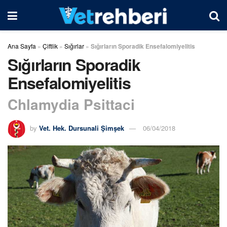
Ana Sayfa
»
Çiftlik
»
Sığırlar
»
Sığırların Sporadik Ensefalomiyelitis
Sığırların Sporadik
Ensefalomiyelitis
Chlamydia Psittaci
by
Vet. Hek. Dursunali Şimşek
06/04/2018