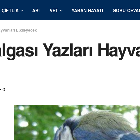
ÇIFTLIK
ARI
VET
YABAN HAYATI
SORU-CEVA
ayvanları Etkileyecek
lgası Yazları Hayva
0