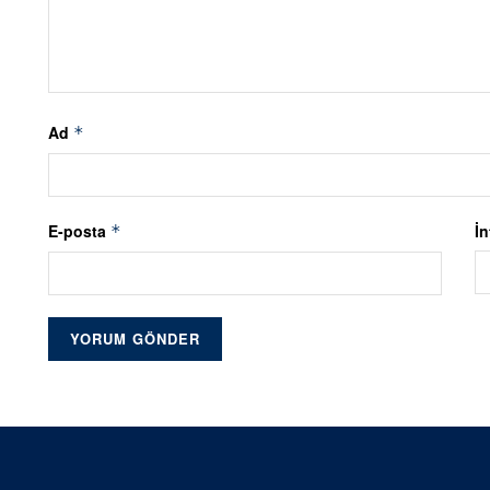
Ad
*
E-posta
İn
*