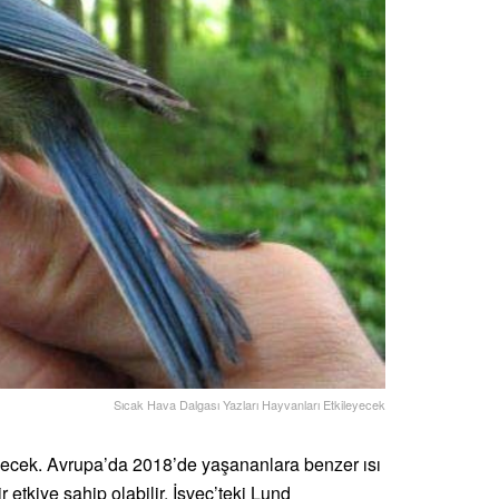
Sıcak Hava Dalgası Yazları Hayvanları Etkileyecek
eyecek. Avrupa’da 2018’de yaşananlara benzer ısı
 etkiye sahip olabilir. İsveç’teki Lund