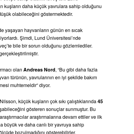
ınan kuşların daha küçük yavrulara sahip olduğunu
üşük olabileceğini göstermektedir.
nde yaşayan hayvanların günün en sıcak
liyorlardı. Şimdi, Lund Üniversitesi’nde
İsveç’te bile bir sorun olduğunu gözlemlediler.
rçekleştirilmiştir.
ırmacı olan
Andreas Nord
, “Bu gibi daha fazla
van türünün, yavrularının en iyi şekilde bakım
esi muhtemeldir” diyor.
ilsson, küçük kuşların çok sıkı çalıştıklarında
45
aşabileceğini gösteren sonuçlar sunmuştur. Bu
araştırmacılar araştırmalarına devam ettiler ve ilk
aha büyük ve daha canlı bir yavruya sahip
ölçüde bozulmadığını gösterebilirler.