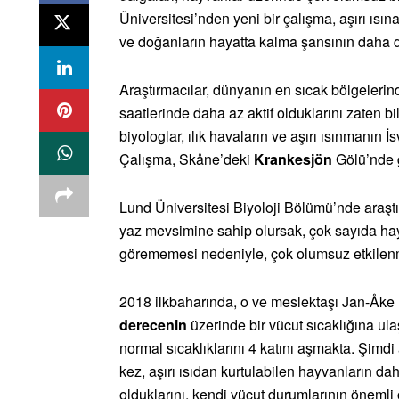
Üniversitesi’nden yeni bir çalışma, aşırı ıs
ve doğanların hayatta kalma şansının daha d
Araştırmacılar, dünyanın en sıcak bölgeleri
saatlerinde daha az aktif olduklarını zaten bi
biyologlar, ılık havaların ve aşırı ısınmanın 
Çalışma, Skåne’deki
Krankesjön
Gölü’nde ge
Lund Üniversitesi Biyoloji Bölümü’nde araşt
yaz mevsimine sahip olursak, çok sayıda hay
görememesi nedeniyle, çok olumsuz etkilenm
2018 ilkbaharında, o ve meslektaşı Jan-Åke N
derecenin
üzerinde bir vücut sıcaklığına ul
normal sıcaklıklarını 4 katını aşmakta. Şimdi 
kez, aşırı ısıdan kurtulabilen hayvanların d
olduklarını, kendi vücut durumlarının önemli 