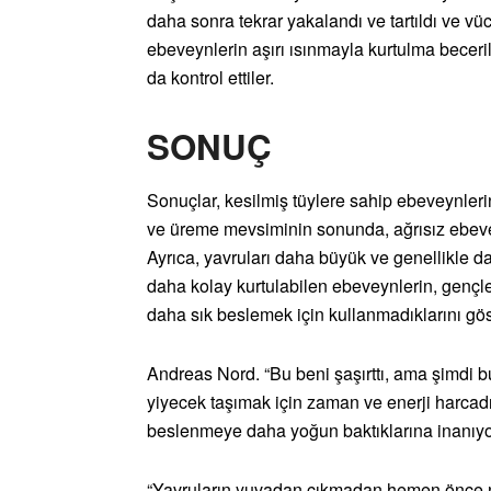
daha sonra tekrar yakalandı ve tartıldı ve vücu
ebeveynlerin aşırı ısınmayla kurtulma becerile
da kontrol ettiler.
SONUÇ
Sonuçlar, kesilmiş tüylere sahip ebeveynleri
ve üreme mevsiminin sonunda, ağrısız ebeve
Ayrıca, yavruları daha büyük ve genellikle da
daha kolay kurtulabilen ebeveynlerin, gençle
daha sık beslemek için kullanmadıklarını göst
Andreas Nord. “Bu beni şaşırttı, ama şimdi b
yiyecek taşımak için zaman ve enerji harcadıkl
beslenmeye daha yoğun baktıklarına inanıyo
“Yavruların yuvadan çıkmadan hemen önce ne