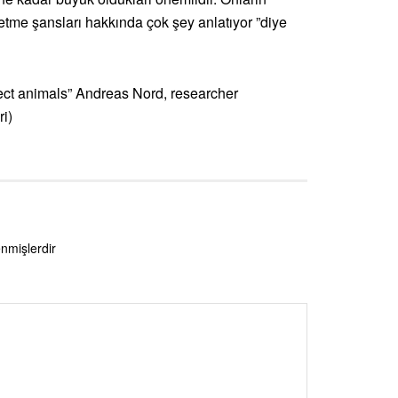
tme şansları hakkında çok şey anlatıyor ”diye
ect animals” Andreas Nord, researcher
ri)
enmişlerdir