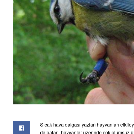
Sıcak hava dalgası yazları hayvanları etkil
dalgaları, hayvanlar üzerinde çok olumsuz bir