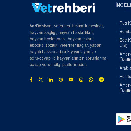
İNCEL
Pug Kö
VetRehberi
, Veteriner Hekimlik mesleği,
Bombay
hayvan sağlığı, hayvan hastalıkları,
hayvan beslenmesi, hayvan ırkları,
Ege Ke
ebooks, sözlük, veteriner ilaçlar, yaban
Cat)
hayatı hakkında içerik yayınlayan ve
Americ
soru-cevap ile hayvanlarınızın sorunlarına
Özellik
cevap veren bilgi platformudur.
Arabia
Pointe
Americ
Özellik