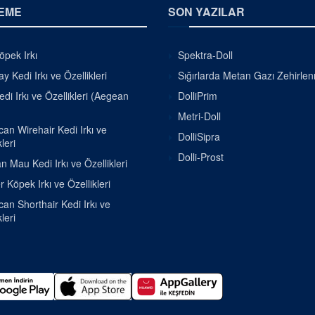
EME
SON YAZILAR
pek Irkı
Spektra-Doll
 Kedi Irkı ve Özellikleri
Sığırlarda Metan Gazı Zehirle
di Irkı ve Özellikleri (Aegean
DolliPrim
Metri-Doll
an Wirehair Kedi Irkı ve
DolliSipra
leri
Dolli-Prost
n Mau Kedi Irkı ve Özellikleri
r Köpek Irkı ve Özellikleri
an Shorthair Kedi Irkı ve
leri