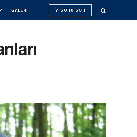
P
GALERI
SORU SOR
nları