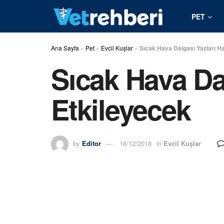
PET
Ana Sayfa
»
Pet
»
Evcil Kuşlar
»
Sıcak Hava Dalgası Yazları H
Sıcak Hava Da
Etkileyecek
by
Editor
18/12/2018
in
Evcil Kuşlar