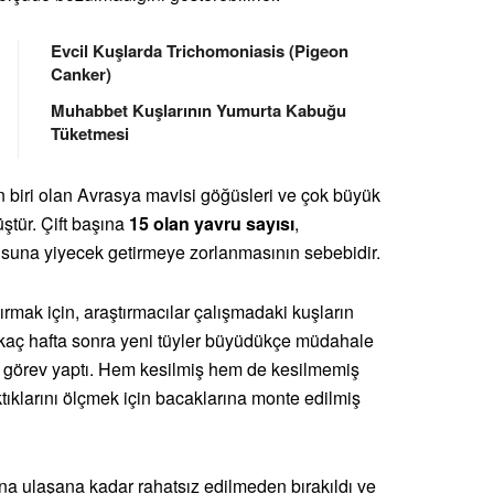
Evcil Kuşlarda Trichomoniasis (Pigeon
Canker)
Muhabbet Kuşlarının Yumurta Kabuğu
Tüketmesi
n biri olan Avrasya mavisi göğüsleri ve çok büyük
ştür. Çift başına
15 olan yavru sayısı
,
usuna yiyecek getirmeye zorlanmasının sebebidir.
tırmak için, araştırmacılar çalışmadaki kuşların
birkaç hafta sonra yeni tüyler büyüdükçe müdahale
rak görev yaptı. Hem kesilmiş hem de kesilmemiş
ıktıklarını ölçmek için bacaklarına monte edilmiş
na ulaşana kadar rahatsız edilmeden bırakıldı ve