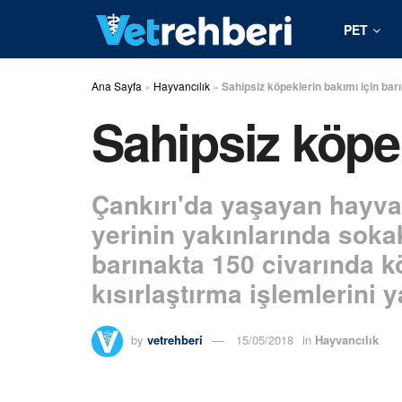
PET
Ana Sayfa
»
Hayvancılık
»
Sahipsiz köpeklerin bakımı için bar
Sahipsiz köpe
Çankırı'da yaşayan hayvan
yerinin yakınlarında sokak
barınakta 150 civarında kö
kısırlaştırma işlemlerini y
by
vetrehberi
15/05/2018
in
Hayvancılık