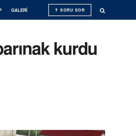
P
GALERI
SORU SOR
barınak kurdu