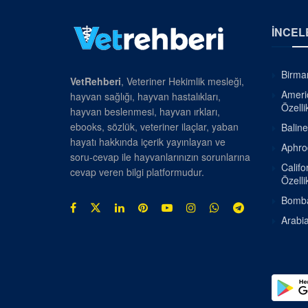
İNCEL
Birman
VetRehberi
, Veteriner Hekimlik mesleği,
Americ
hayvan sağlığı, hayvan hastalıkları,
Özellik
hayvan beslenmesi, hayvan ırkları,
ebooks, sözlük, veteriner ilaçlar, yaban
Baline
hayatı hakkında içerik yayınlayan ve
Aphrod
soru-cevap ile hayvanlarınızın sorunlarına
Califo
cevap veren bilgi platformudur.
Özellik
Bombay
Arabia