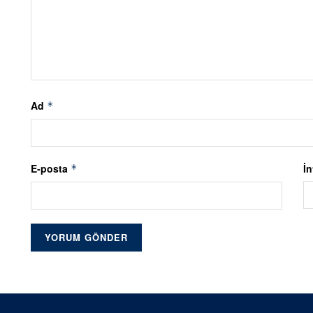
Ad
*
E-posta
İn
*