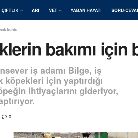
ÇIFTLIK
ARI
VET
YABAN HAYATI
SORU-CEVA
ınak kurdu
klerin bakımı için 
sever iş adamı Bilge, iş
 köpekleri için yaptırdığı
peğin ihtiyaçlarını gideriyor,
aptırıyor.
0