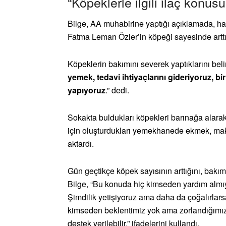
“Köpeklerle ilgili ilaç konusu
Bilge, AA muhabirine yaptığı açıklamada, ha
Fatma Leman Özler’in köpeği sayesinde arttı
Köpeklerin bakımını severek yaptıklarını belir
yemek, tedavi ihtiyaçlarını gideriyoruz, bir
yapıyoruz
.” dedi.
Sokakta buldukları köpekleri barınağa alarak 
için oluşturdukları yemekhanede ekmek, makarn
aktardı.
Gün geçtikçe köpek sayısının arttığını, bakı
Bilge, “Bu konuda hiç kimseden yardım almıy
Şimdilik yetişiyoruz ama daha da çoğalırlar
kimseden beklentimiz yok ama zorlandığımız
destek verilebilir.” ifadelerini kullandı.