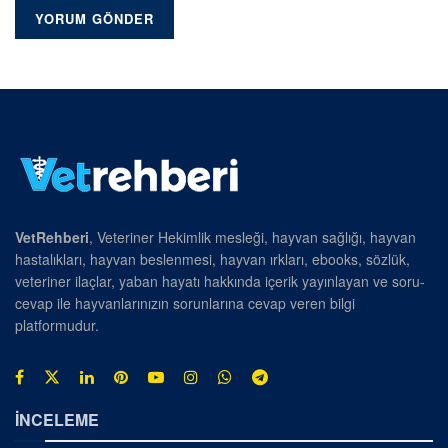
VetRehberi
, Veteriner Hekimlik mesleği, hayvan sağlığı, hayvan
hastalıkları, hayvan beslenmesi, hayvan ırkları, ebooks, sözlük,
veteriner ilaçlar, yaban hayatı hakkında içerik yayınlayan ve soru-
cevap ile hayvanlarınızın sorunlarına cevap veren bilgi
platformudur.
İNCELEME