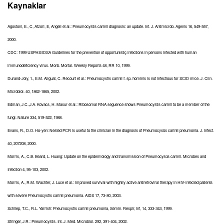
Kaynaklar
Agostoni, E., C, Atzori, E, Angeli et al.: Pneumocystis carinii diagnosis: an update. Int. J. Antimicrob. Agenis 16, 549-557,
2000.
CDC: 1999 USPHS/IDSA Guidelines for the prevention of opportunistiç infections in persons infected with human
immunodeficiency virus. Morb. Mortal. Weekly Reports 48, RR 10, 1999.
Durand-Joly, 1., E.M. Aliguat, C. Recourt et al.: Pneumocystis carinii f. sp. hominis is not infectious for SCID mice. J. Clin.
Microbiol. 40, 1862-1865, 2002.
Edman, J.C.,J.A. Kovacs, H. Masur et al.: Ribosomal RNA seguence shows Pneumocystis carinii to be a member of the
fungi. Nature 334, 519-522, 1988.
Evans, R., D.O. Ho-yen: Nested PCR is useful to the clinician in the diagnosis of Pneumocysüs carinii pneumonia. J. Infect.
40, 207208, 2000.
Morris, A., C.B. Beard, L. Huang: Update on the epidemiology and transmission of Pneumocysüs carinii. Microbes and
Infection 4, 95-103, 2002.
Morris, A., R.M. Wachter, J. Luce et al.: Improved survival with highliy active antiretroviral therapy in HIV-infected patients
with severe Pneumocystis carinii pneumonia. AIDS 17, 73-80, 2003.
Schliep, T.C., R.L. Yarrish: Pneumocystis carinii pneumonla, Semin. Respir, Inf, 14, 333-343, 1999.
Stringer, J.R.: Pneumocystis. Int. J. Med. Microbiol. 292, 391-404, 2002.