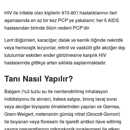
HIV ile infekte olan kişilerin 970-80’i hastalıklarının ileri
aşamasında en az bir kez PCP’ye yakalanır; her 5 AIDS
hastasından birinde ölüm nedeni PCP’dir.
Lenf düğümleri, karaciğer, dalak ve kemik iliğinde nekrotik
veya hemorajik lezyonlar, retinit ve vaskülit gibi akciğer dışı
tutulumlar eskiden ender görülmesine karşılık HIV
hastalarında gittikçe artan sıklıkta saptanmaktadır.
Tanı Nasıl Yapılır?
Balgam (%3 tuzlu su ile nemlendirilmiş inhalasyon
indüksiyonu ile alınan), trakea salgısı, bronş lavaj sıvısı
veya akciğer biyopsisi örneklerinden yapılan ve Giemsa,
Gram-Weigert, metenamin gümüş nitrat (Grocott-Gomori)
ile boyanan veya floresein ile işaretli antikor ilave edilmiş
yayma preparatlarının mikroskopik incelenmesi ile etken