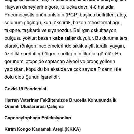
Hayvan deneylerine göre, kuluçka devri 4-8 haftadır.
Pneumocystis pnömonisinin (PCP) başlıca belirtileri; ateş,
solunum güçlüğü, kuru öksürük, bazen retrosternal ağrı,
takipne, taşikardi ve siyanozdur. Belirgin oskültasyon
bulgusu yoktur; bazen
kaba raller
duyulur. Bu duruma ters
olarak, röntgen incelemelerinde sıklıkla çift taraflı, yaygın,
özellikle perihiler bölgede belirgin infiltratlar görülür. Bu
görünüm, otopside saptanan alveol ve bronşiyollerin
yapışkan, köpüklü bir eksüda ve çok sayıda P carinii ile
dolu oldu Şunun işaretidir.
Covid-19 Pandemisi
Harran Veteriner Fakültemizde Brucella Konusunda İki
Önemli Uluslararası Çalışma
Capnocytophaga Enfeksiyonları
Kırım Kongo Kanamalı Ateşi (KKKA)