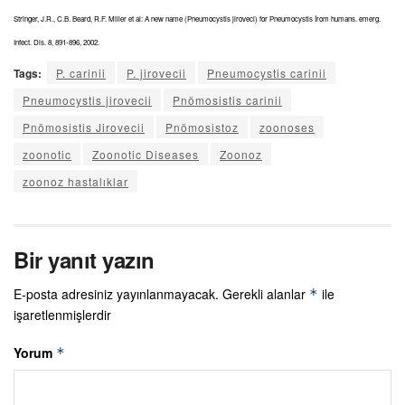
Stringer, J.R., C.B. Beard, R.F. Miller et al: A new name (Pneumocystis jiroveci) for Pneumocystis İrom humans. emerg.
Infect. Dis. 8, 891-896, 2002.
Tags:
P. carinii
P. jirovecii
Pneumocystis carinii
Pneumocystis jirovecii
Pnömosistis carinii
Pnömosistis Jirovecii
Pnömosistoz
zoonoses
zoonotic
Zoonotic Diseases
Zoonoz
zoonoz hastalıklar
Bir yanıt yazın
E-posta adresiniz yayınlanmayacak.
Gerekli alanlar
ile
*
işaretlenmişlerdir
Yorum
*