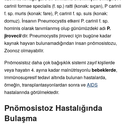
carinii formae specialis (f. sp.) ratti (konak: sıçan), P carinii
f. sp. muris (konak: fare), P, carinii f. sp. suis (konak:
domuz). İnsanın Pneumocystis etkeni P. carinii f. sp.
hominis olarak tanımlanmış olup günümüzdeki adı
P.
jirovecii
‘dir. Pneumocystis jiroveci için bugüne kadar
kaynak hayvan bulunamadığından insan pnömosistozu,
Zoonoz olmayabilir.
Pnömosistoz daha çok bağışıklık sistemi zayıf kişilerde
veya hayatın 4. ayına kadar malnütrisyonlu
bebeklerde
,
immünosupresif tedavi altında bulunan hastalarda,
örneğin, transplantasyonlardan sonra ve
AIDS
hastalarında görülmektedir.
Pnömosistoz Hastalığında
Bulaşma