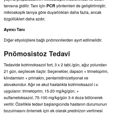
tanısına gidilir. Tanı için
PCR
yöntemleri de geliştirilmiştir;
mikroskopik tanıya göre duyarlılıkları daha fazla, ancak
özgüllükleri daha azdır.
Ayırıcı Tanı
Diğer etiyolojilere bağlı pnömonilerden ayırt edilmelidir.
Pnömosistoz Tedavi
Tedavide kotrimoksazol fort, 3 x 2 tabl./gün, ağız yolundan
21 gün, seçilecek ilaçtır. Seçenekler, dapson + trimetoprim,
klindamisin + primakin, pentamidinizetiyonat ve
atovakondur. Ağır ve akut hastalıkta kotrimoksazol i.v.
uygulanır: trimetoprim, 15-20 mg/kg/gün, +
sulfametoksazol, 75-100 mg/kg/gün 3-4 doza bölünerek
verilir. Özellikle tedavi başlangıcında hastanın durumunun
bozulmasını önlemek için ek olarak prednizon verilmesi