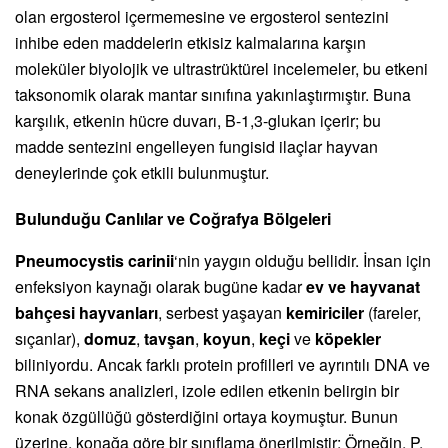
olan ergosterol içermemesine ve ergosterol sentezini
inhibe eden maddelerin etkisiz kalmalarına karşın
moleküler biyolojik ve ultrastrüktürel incelemeler, bu etkeni
taksonomik olarak mantar sınıfına yakınlaştırmıştır. Buna
karşılık, etkenin hücre duvarı, B-1,3-glukan içerir; bu
madde sentezini engelleyen fungisid ilaçlar hayvan
deneylerinde çok etkili bulunmuştur.
Bulunduğu Canlılar ve Coğrafya Bölgeleri
Pneumocystis carinii
‘nin yaygın olduğu bellidir. İnsan için
enfeksiyon kaynağı olarak bugüne kadar
ev ve hayvanat
bahçesi hayvanları
, serbest yaşayan
kemiriciler
(fareler,
sıçanlar),
domuz
,
tavşan
,
koyun
,
keçi
ve
köpekler
biliniyordu. Ancak farklı protein profilleri ve ayrıntılı DNA ve
RNA sekans analizleri, izole edilen etkenin belirgin bir
konak özgüllüğü gösterdiğini ortaya koymuştur. Bunun
üzerine, konağa göre bir sınıflama önerilmiştir: Örneğin, P.