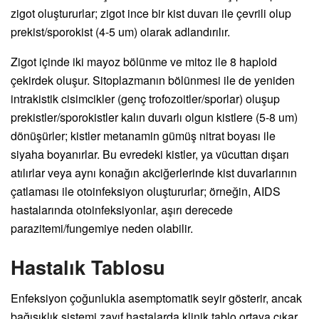
zigot oluştururlar; zigot ince bir kist duvarı ile çevrili olup
prekist/sporokist (4-5 um) olarak adlandırılır.
Zigot içinde iki mayoz bölünme ve mitoz ile 8 haploid
çekirdek oluşur. Sitoplazmanın bölünmesi ile de yeniden
intrakistik cisimcikler (genç trofozoitler/sporlar) oluşup
prekistler/sporokistler kalın duvarlı olgun kistlere (5-8 um)
dönüşürler; kistler metanamin gümüş nitrat boyası ile
siyaha boyanırlar. Bu evredeki kistler, ya vücuttan dışarı
atılırlar veya aynı konağın akciğerlerinde kist duvarlarının
çatlaması ile otoinfeksiyon oluştururlar; örneğin, AIDS
hastalarında otoinfeksiyonlar, aşırı derecede
parazitemi/fungemiye neden olabilir.
Hastalık Tablosu
Enfeksiyon çoğunlukla asemptomatik seyir gösterir, ancak
bağışıklık sistemi zayıf hastalarda klinik tablo ortaya çıkar.