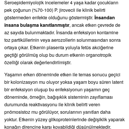
Seroepidemiyolojik incelemeler 4 yaşa kadar çocukların
pek çoğunun (%70-100) P. jirovecii ile klinik belirti
göstermeden enfekte olduğunu göstermiştir.
İnsandan
insana bulaşma kanıtlanmıştır
, ancak etken çevrede de
az sayıda bulunmaktadır. İnsanda enfeksiyon kontamine
toz partiküllerinin veya aerozollerin solunmasından sonra
ortaya çıkar. Etkenin plasenta yoluyla fetüs akciğerine
geçtiği görülmüş olup bu durum etkenin organotropik
özelliği olarak değerlendirilmiştir.
Yaşamın erken döneminde etken ile temas sonucu geçici
bir kolonizasyon mu oluyor yoksa yaşam boyu süren latent
bir enfeksiyon oluşup bu enfeksiyonun yaşamın geç
döneminde, örneğin, bağışıklık sisteminin zayıflaması
durumunda reaktivasyonu ile klinik belirti veren
pnömosistoz mu görülüyor, sorularının yanıtları daha
yoktur. Etkenin yüzey glikoproteinlerinde değişiklik yaparak
konağın direncine karşı koyabildiği düşünülmektedir.