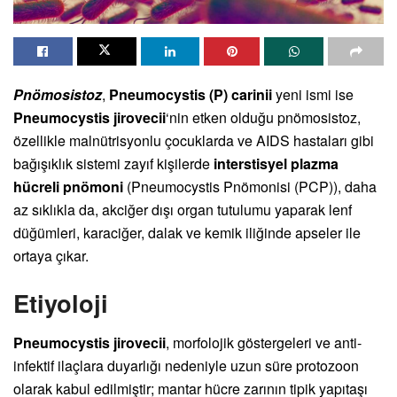
Pnömosistoz
,
Pneumocystis (P) carinii
yeni ismi ise
Pneumocystis jirovecii
‘nin etken olduğu pnömosistoz,
özellikle malnütrisyonlu çocuklarda ve AIDS hastaları gibi
bağışıklık sistemi zayıf kişilerde
interstisyel plazma
hücreli pnömoni
(Pneumocystis Pnömonisi (PCP)), daha
az sıklıkla da, akciğer dışı organ tutulumu yaparak lenf
düğümleri, karaciğer, dalak ve kemik iliğinde apseler ile
ortaya çıkar.
Etiyoloji
Pneumocystis jirovecii
, morfolojik göstergeleri ve anti-
infektif ilaçlara duyarlığı nedeniyle uzun süre protozoon
olarak kabul edilmiştir; mantar hücre zarının tipik yapıtaşı