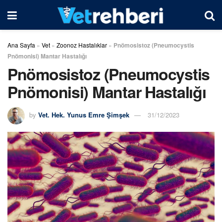
Ana Sayfa
»
Vet
»
Zoonoz Hastalıklar
»
Pnömosistoz (Pneumocystis
Pnömonisi) Mantar Hastalığı
Pnömosistoz (Pneumocystis
Pnömonisi) Mantar Hastalığı
by
Vet. Hek. Yunus Emre Şimşek
31/12/2023