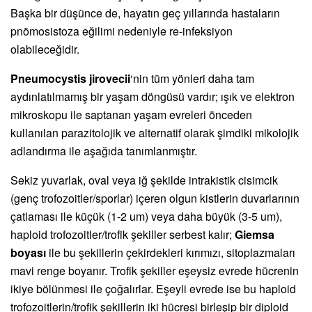
Başka bir düşünce de, hayatın geç yıllarında hastaların
pnömosistoza eğilimi nedeniyle re-infeksiyon
olabileceğidir.
Pneumocystis jirovecii
‘nin tüm yönleri daha tam
aydınlatılmamış bir yaşam döngüsü vardır; ışık ve elektron
mikroskopu ile saptanan yaşam evreleri önceden
kullanılan parazitolojik ve alternatif olarak şimdiki mikolojik
adlandırma ile aşağıda tanımlanmıştır.
Sekiz yuvarlak, oval veya iğ şekilde intrakistik cisimcik
(genç trofozoitler/sporlar) içeren olgun kistlerin duvarlarının
çatlaması ile küçük (1-2 um) veya daha büyük (3-5 um),
haploid trofozoitler/trofik şekiller serbest kalır;
Giemsa
boyası
ile bu şekillerin çekirdekleri kırımızı, sitoplazmaları
mavi renge boyanır. Trofik şekiller eşeysiz evrede hücrenin
ikiye bölünmesi ile çoğalırlar. Eşeyli evrede ise bu haploid
trofozoitlerin/trofik şekillerin iki hücresi birleşip bir diploid