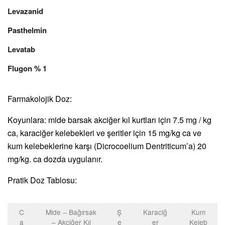
Levazanid
Pasthelmin
Levatab
Flugon % 1
Farmakolojik Doz:
Koyunlara: mide barsak akciğer kıl kurtları için 7.5 mg / kg
ca, karaciğer kelebekleri ve şeritler için 15 mg/kg ca ve
kum kelebeklerine karşı (Dicrocoelium Dentriticum’a) 20
mg/kg. ca dozda uygulanır.
Pratik Doz Tablosu:
C
Mide – Bağırsak
Ş
Karaciğ
Kum
a
– Akciğer Kıl
e
er
Keleb