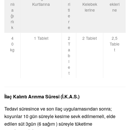
nlı
Kurtlarına
ri
Kelebek
ekleri
a
tl
lerine
ne
ğı
e
rlı
r
k
e
4
1 Tablet
2
2 Tablet
2,5
0
T
Table
kg
a
t
b
l
e
t
İlaç Kalıntı Arınma Süresi (İ.K.A.S.)
Tedavi süresince ve son ilaç uygulamasından sonra;
koyunlar 10 gün süreyle kesime sevk edilmemeli, elde
edilen süt 3gün (6 sağım ) süreyle tüketime