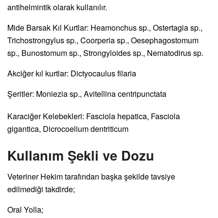
antihelmintik olarak kullanılır.
Mide Barsak Kıl Kurtlar: Heamonchus sp., Ostertagia sp.,
Trichostrongylus sp., Coorperia sp., Oesephagostomum
sp., Bunostomum sp., Strongyloides sp., Nematodirus sp.
Akciğer kıl kurtlar: Dictyocaulus filaria
Şeritler: Moniezia sp., Avitellina centripunctata
Karaciğer Kelebekleri: Fasciola hepatica, Fasciola
gigantica, Dicrocoelium dentriticum
Kullanım Şekli ve Dozu
Veteriner Hekim tarafından başka şekilde tavsiye
edilmediği takdirde;
Oral Yolla;