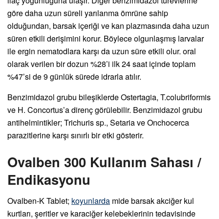
ilaç yoğunluğuna ulaşır. Diğer benzimidazol türevlerine
göre daha uzun süreli yarılanma ömrüne sahip
olduğundan, barsak içeriği ve kan plazmasında daha uzun
süren etkili derişimini korur. Böylece olgunlaşmış larvalar
ile ergin nematodlara karşı da uzun süre etkili olur. oral
olarak verilen bir dozun %28’i ilk 24 saat içinde toplam
%47’si de 9 günlük sürede idrarla atılır.
Benzimidazol grubu bileşiklerde Ostertagia, T.colubriformis
ve H. Concortus’a direnç görülebilir. Benzimidazol grubu
antihelmintikler; Trichuris sp., Setaria ve Onchocerca
parazitlerine karşı sınırlı bir etki gösterir.
Ovalben 300 Kullanım Sahası /
Endikasyonu
Ovalben-K Tablet;
koyunlarda
mide barsak akciğer kul
kurtları, şeritler ve karaciğer kelebeklerinin tedavisinde