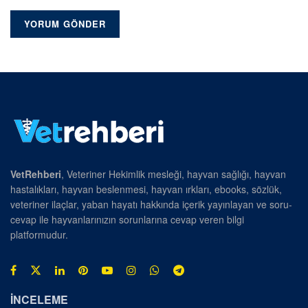
VetRehberi
, Veteriner Hekimlik mesleği, hayvan sağlığı, hayvan
hastalıkları, hayvan beslenmesi, hayvan ırkları, ebooks, sözlük,
veteriner ilaçlar, yaban hayatı hakkında içerik yayınlayan ve soru-
cevap ile hayvanlarınızın sorunlarına cevap veren bilgi
platformudur.
İNCELEME