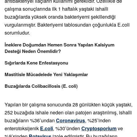
antibakteriyel ilaçların kullanımı gereklidir. Özellikle de
çalışma sonuçlarında ilk 1 haftalık yaştaki ishalli
buzağılarda yüksek oranda bakteriyemi şekillendiği
vurgulanmıştır. Bakteriyemi tablosundan çoğunlukla E.coli
sorumludur.
İneklere Doğumdan Hemen Sonra Yapılan Kalsiyum
Desteği Neden Önemlidir?
Sığırlarda Kene Enfestasyonu
Mastitisle Mücadelede Yeni Yaklaşımlar
Buzağılarda Colibacillosis (E. coli)
Yapılan bir çalışma sonucunda 28 günlükten küçük yaştaki,
252 buzağıda ishale neden olan patojen araştırılmış, ishalli
buzağıların %36’undan
Coronavirus
, %25’inden
enterotoksijenik
E.coli
, %30’ünden
Cryptosporium
ve
%9’sinden
Rotavirus
izole edilmiştir. Bu buzağıların