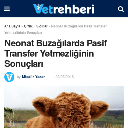
Ana Sayfa
»
Çiftlik
»
Sığırlar
»
Neonat Buzağılarda Pasif Transfer
Yetmezliğinin Sonuçları
Neonat Buzağılarda Pasif
Transfer Yetmezliğinin
Sonuçları
by
Misafir Yazar
23/08/2018