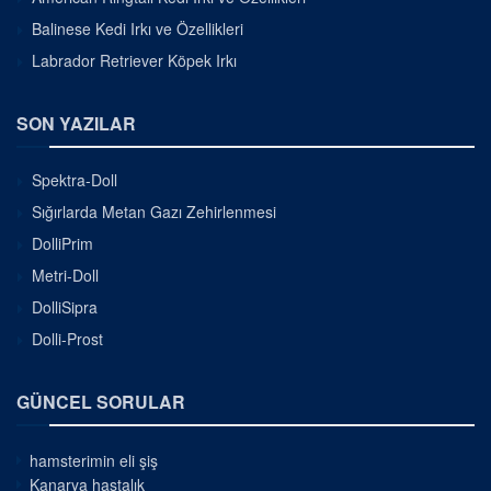
Balinese Kedi Irkı ve Özellikleri
Labrador Retriever Köpek Irkı
SON YAZILAR
Spektra-Doll
Sığırlarda Metan Gazı Zehirlenmesi
DolliPrim
Metri-Doll
DolliSipra
Dolli-Prost
GÜNCEL SORULAR
hamsterimin eli şiş
Kanarya hastalık