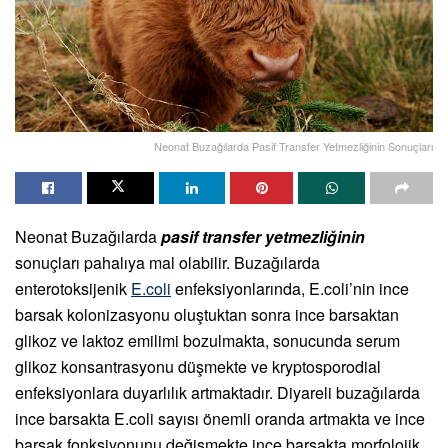
Neonat Buzağılarda Pasif Transfer Yetmezliğinin Sonuçları
Neonat Buzağılarda
pasif transfer yetmezliğinin
sonuçları pahalıya mal olabilir. Buzağılarda
enterotoksijenik
E.coli
enfeksiyonlarında, E.coli’nin ince
barsak kolonizasyonu oluştuktan sonra ince barsaktan
glikoz ve laktoz emilimi bozulmakta, sonucunda serum
glikoz konsantrasyonu düşmekte ve kryptosporodial
enfeksiyonlara duyarlılık artmaktadır. Diyareli buzağılarda
ince barsakta E.coli sayısı önemli oranda artmakta ve ince
barsak fonksiyonunu değişmekte,ince barsakta morfolojik