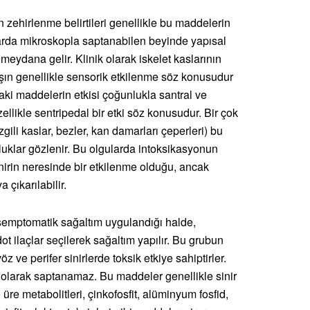
 zehirlenme belirtileri genellikle bu maddelerin
larda mikroskopla saptanabilen beyinde yapısal
meydana gelir. Klinik olarak iskelet kaslarının
rşın genellikle sensorik etkilenme söz konusudur
aki maddelerin etkisi çoğunlukla santral ve
zellikle sentripedal bir etki söz konusudur. Bir çok
gili kaslar, bezler, kan damarları çeperleri) bu
luklar gözlenir. Bu olgularda intoksikasyonun
sinirin neresinde bir etkilenme olduğu, ancak
 çıkarılabilir.
semptomatik sağaltım uygulandığı halde,
t ilaçlar seçilerek sağaltım yapılır. Bu grubun
z ve perifer sinirlerde toksik etkiye sahiptirler.
in olarak saptanamaz. Bu maddeler genellikle sinir
e üre metabolitleri, çinkofosfit, alüminyum fosfid,