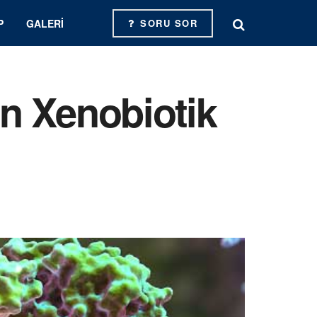
P
GALERI
SORU SOR
n Xenobiotik