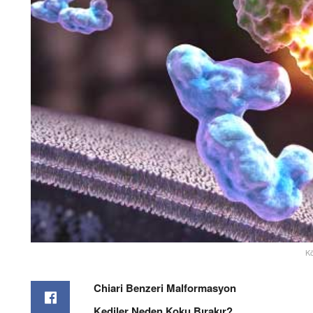
Kö
Chiari Benzeri Malformasyon
Kediler Neden Koku Bırakır?