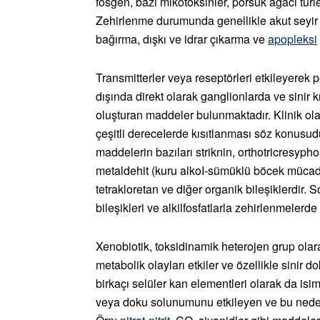
fosgen, bazı mikotoksinler, porsuk ağacı türler
Zehirlenme durumunda genellikle akut seyir 
bağırma, dışkı ve idrar çıkarma ve
apopleksi
Transmitterler veya reseptörleri etkileyerek 
dışında direkt olarak ganglionlarda ve sinir kı
oluşturan maddeler bulunmaktadır. Klinik ola
çeşitli dereceIerde kısıtlanması söz konusud
maddelerin bazıları striknin, orthotricresyphos
metaldehit (kuru alkoI-sümüklü böcek mücadele
tetrakloretan ve diğer organik bileşiklerdir. 
bileşikleri ve alkilfosfatlarla zehirlenmelerde
Xenobiotik, toksidinamik heterojen grup olar
metabolik olayları etkiler ve özellikle sinir d
birkaçı selüler kan elementleri olarak da isim
veya doku solunumunu etkileyen ve bu neden