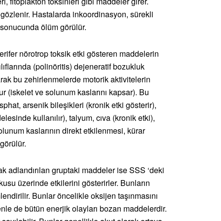
i, fitoplakton toksinleri gibi maddeler girer.
gözlenir. Hastalarda inkoordinasyon, sürekli
sonucunda ölüm görülür.
perifer nörotrop toksik etki gösteren maddelerin
lıflarında (polinöritis) dejeneratif bozukluk
rak bu zehirlenmelerde motorik aktivitelerin
ur (iskelet ve solunum kaslarını kapsar). Bu
phat, arsenik bileşikleri (kronik etki gösterir),
sinde kullanılır), talyum, cıva (kronik etki),
Solunum kaslarının direkt etkilenmesi, kürar
 görülür.
ak adlandırılan gruptaki maddeler ise SSS ‘deki
okusu üzerinde etkilerini gösterirler. Bunların
lendirilir. Bunlar öncelikle oksijen taşınmasını
le de bütün enerjik olayları bozan maddelerdir.