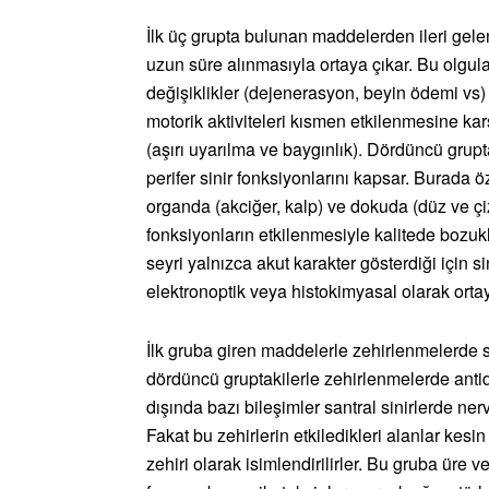
İlk üç grupta bulunan maddelerden ileri gelen
uzun süre alınmasıyla ortaya çıkar. Bu olgu
değişiklikler (dejenerasyon, beyin ödemi vs) 
motorik aktiviteleri kısmen etkilenmesine ka
(aşırı uyarılma ve baygınlık). Dördüncü grupt
perifer sinir fonksiyonlarını kapsar. Burada ö
organda (akciğer, kalp) ve dokuda (düz ve çiz
fonksiyonların etkilenmesiyle kalitede bozuk
seyri yalnızca akut karakter gösterdiği için 
elektronoptik veya histokimyasal olarak ortaya
İlk gruba giren maddelerle zehirlenmelerde 
dördüncü gruptakilerle zehirlenmelerde antido
dışında bazı bileşimler santral sinirlerde nervö
Fakat bu zehirlerin etkiledikleri alanlar kes
zehiri olarak isimlendirilirler. Bu gruba üre v