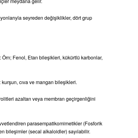
lçler meydana gelir.
yonlarıyla seyreden değişiklikler, dört grup
: Örn; Fenol, Etan bileşikleri, kükürtlü karbonlar,
: kurşun, cıva ve mangan bileşikleri.
rolitleri azaltan veya membran geçirgenliğini
uvvetlendiren parasempatikomimetikler (Fosforik
en bileşimler (secal alkaloidler) sayılabilir.