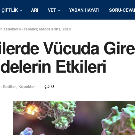
ÇIFTLIK
ARI
VET
YABAN HAYATI
SORU-CEVA
 Xenobiotik (Yabancı) Maddelerin Etkileri
lerde Vücuda Gire
elerin Etkileri
0
n
Kediler
,
Köpekler