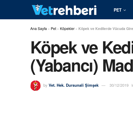
PET
Ana Sayfa
»
Pet
»
Köpekler
»
Köpek ve Kedilerde Vücuda Giren
Köpek ve Kedi
(Yabancı) Madd
by
Vet. Hek. Dursunali Şimşek
30/12/2019
i