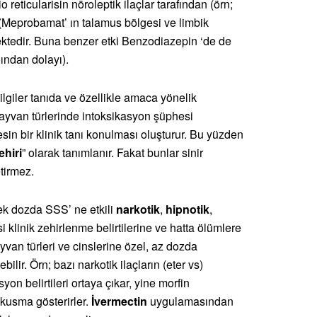
 reticularisin nöroleptik ilaçlar tarafından (örn;
 (Meprobamat’ ın talamus bölgesi ve limbik
nmektedir. Buna benzer etki Benzodiazepin ‘de de
ından dolayı).
ilgiler tanıda ve özellikle amaca yönelik
hayvan türlerinde intoksikasyon şüphesi
sin bir klinik tanı konulması oluşturur. Bu yüzden
ehiri
” olarak tanımlanır. Fakat bunlar sinir
tirmez.
ek dozda SSS’ ne etkili
narkotik
,
hipnotik
,
si klinik zehirlenme belirtilerine ve hatta ölümlere
yvan türleri ve cinslerine özel, az dozda
lir. Örn; bazı narkotik ilaçların (eter vs)
on belirtileri ortaya çıkar, yine morfin
kusma gösterirler.
İvermectin
uygulamasından