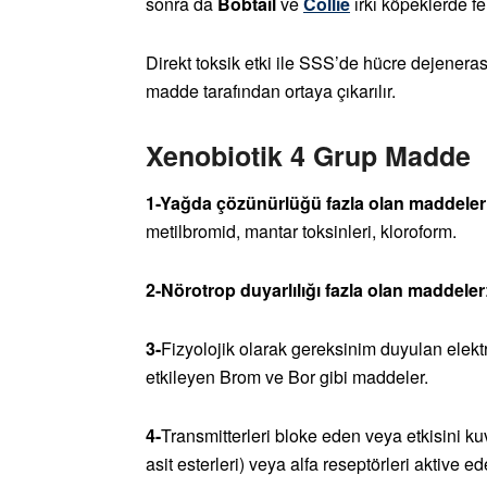
sonra da
Bobtail
ve
Collie
ırkı köpeklerde fe
Direkt toksik etki ile SSS’de hücre dejeneras
madde tarafından ortaya çıkarılır.
Xenobiotik 4 Grup Madde
1-Yağda çözünürlüğü fazla olan maddeler
metilbromid, mantar toksinleri, kloroform.
2-Nörotrop duyarlılığı fazla olan maddeler
3-
Fizyolojik olarak gereksinim duyulan elekt
etkileyen Brom ve Bor gibi maddeler.
4-
Transmitterleri bloke eden veya etkisini k
asit esterleri) veya alfa reseptörleri aktive ed