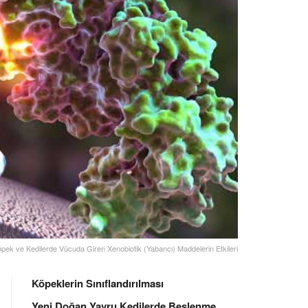
pek ve Kedilerde Vücuda Giren Xenobiotik (Yabancı) Maddelerin Etkileri
Köpeklerin Sınıflandırılması
Yeni Doğan Yavru Kedilerde Beslenme