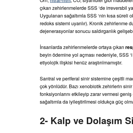
Örn;
nitrat-nitrit
, CO, siyanidler gibi maddeler 
çıkan zehirlenmelerde SSS ‘de irreversbil ya
Uygulanan sağaltımla SSS ‘nin kısa süreli oks
redoks sistemi uyarılır). Kronik zehirlenme 
dejenerasyonlar sonucu saldırganlık gelişebil
İnsanlarda zehirlenmelerde ortaya çıkan
res
beyin ödemine yol açması nedeniyle, SSS ‘i 
etiyolojik ilişkisi henüz araştırılmamıştır.
Santral ve periferal sinir sistemine çeşitli ma
çok yönlüdür. Bazı xenobiotik zehirlerin sini
fonksiyonlarını etkileyip zarar vermesi geni
sağaltımla da iyileştirilmesi oldukça güç olm
2- Kalp ve Dolaşım Si