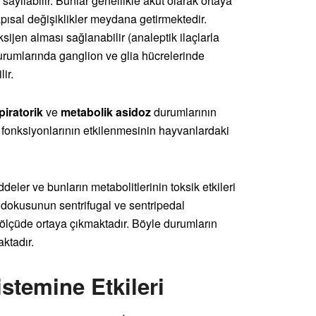
sayılabilir. Bunlar genellikle akut olarak ortaya
pısal değişiklikler meydana getirmektedir.
ijen alması sağlanabilir (analeptik ilaçlarla
durumlarında ganglion ve glia hücrelerinde
ir.
piratorik
ve
metabolik asidoz
durumlarının
fonksiyonlarının etkilenmesinin hayvanlardaki
ddeler ve bunların metabolitlerinin toksik etkileri
r dokusunun sentrifugal ve sentripedal
ş ölçüde ortaya çıkmaktadır. Böyle durumların
aktadır.
stemine Etkileri