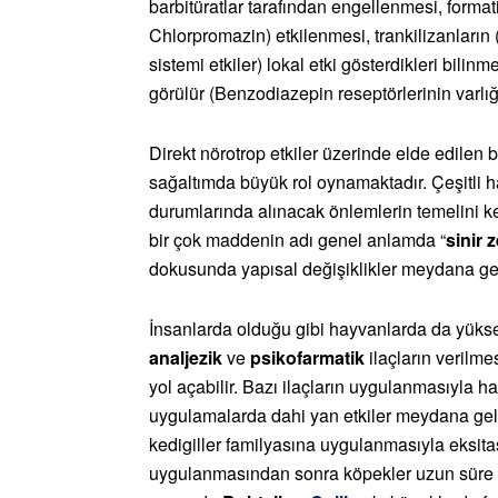
barbitüratlar tarafından engellenmesi, formatio
Chlorpromazin) etkilenmesi, trankilizanların
sistemi etkiler) lokal etki gösterdikleri bili
görülür (Benzodiazepin reseptörlerinin varlığ
Direkt nörotrop etkiler üzerinde elde edilen b
sağaltımda büyük rol oynamaktadır. Çeşitli 
durumlarında alınacak önlemlerin temelini ke
bir çok maddenin adı genel anlamda “
sinir z
dokusunda yapısal değişiklikler meydana ge
İnsanlarda olduğu gibi hayvanlarda da yüks
analjezik
ve
psikofarmatik
ilaçların verilme
yol açabilir. Bazı ilaçların uygulanmasıyla ha
uygulamalarda dahi yan etkiler meydana gelebi
kedigiller familyasına uygulanmasıyla eksitasy
uygulanmasından sonra köpekler uzun süre 