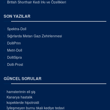
British Shorthair Kedi Irkı ve Özellikleri
SON YAZILAR
Spektra-Doll
Sığırlarda Metan Gazı Zehirlenmesi
DolliPrim
Metri-Doll
DolliSipra
Dolli-Prost
GÜNCEL SORULAR
hamsterimin eli şiş
Kanarya hastalık
kopeklerde hipotroidi
İyileşmeyen burnu tıkalı kediye tedavi