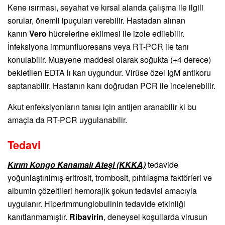
Kene ısırması, seyahat ve kırsal alanda çalışma ile ilgili
sorular, önemli ipuçuları verebilir. Hastadan alınan
kanın
Vero
hücrelerine ekilmesi ile izole edilebilir.
İnfeksiyona immunfluoresans veya RT-PCR ile tanı
konulabilir. Muayene maddesi olarak soğukta (+4 derece)
bekletilen EDTA lı kan uygundur. Virüse özel IgM antikoru
saptanabilir. Hastanın kanı doğrudan PCR ile incelenebilir.
Akut enfeksiyonların tanısı için antijen aranabilir ki bu
amaçla da RT-PCR uygulanabilir.
Tedavi
Kırım Kongo Kanamalı Ateşi (KKKA)
tedavide
yoğunlaştırılmış eritrosit, trombosit, pıhtılaşma faktörleri ve
albumin çözeltileri hemorajik şokun tedavisi amacıyla
uygulanır. Hiperimmunglobulinin tedavide etkinliği
kanıtlanmamıştır.
Ribavirin
, deneysel koşullarda virusun