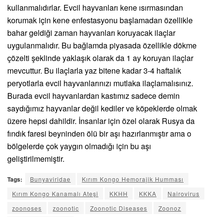
kullanmalıdırlar. Evcil hayvanları kene ısırmasından
korumak için kene enfestasyonu başlamadan özellikle
bahar geldiği zaman hayvanları koruyacak ilaçlar
uygulanmalıdır. Bu bağlamda piyasada özellikle dökme
çözelti şeklinde yaklaşık olarak da 1 ay koruyan ilaçlar
mevcuttur. Bu ilaçlarla yaz bitene kadar 3-4 haftalık
peryotlarla evcil hayvanlarınızı mutlaka ilaçlamalısınız.
Burada evcil hayvanlardan kastımız sadece demin
saydığımız hayvanlar değil kediler ve köpeklerde olmak
üzere hepsi dahildir. İnsanlar için özel olarak Rusya da
fındık faresi beyninden ölü bir aşı hazırlanmıştır ama o
bölgelerde çok yaygın olmadığı için bu aşı
geliştirilmemiştir.
Tags:
Bunyaviridae
Kırım Kongo Hemorajik Humması
Kırım Kongo Kanamalı Ateşi
KKHH
KKKA
Nairovirus
zoonoses
zoonotic
Zoonotic Diseases
Zoonoz