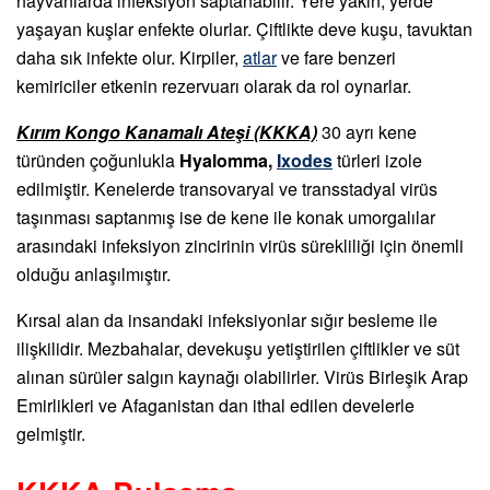
hayvanlarda infeksiyon saptanabilir. Yere yakın, yerde
yaşayan kuşlar enfekte olurlar. Çiftlikte deve kuşu, tavuktan
daha sık infekte olur. Kirpiler,
atlar
ve fare benzeri
kemiriciler etkenin rezervuarı olarak da rol oynarlar.
Kırım Kongo Kanamalı Ateşi (KKKA)
30 ayrı kene
türünden çoğunlukla
Hyalomma,
Ixodes
türleri izole
edilmiştir. Kenelerde transovaryal ve transstadyal virüs
taşınması saptanmış ise de kene ile konak umorgalılar
arasındaki infeksiyon zincirinin virüs sürekliliği için önemli
olduğu anlaşılmıştır.
Kırsal alan da insandaki infeksiyonlar sığır besleme ile
ilişkilidir. Mezbahalar, devekuşu yetiştirilen çiftlikler ve süt
alınan sürüler salgın kaynağı olabilirler. Virüs Birleşik Arap
Emirlikleri ve Afaganistan dan ithal edilen develerle
gelmiştir.