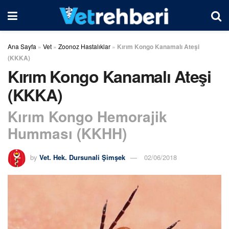
Ana Sayfa
»
Vet
»
Zoonoz Hastalıklar
»
Kırım Kongo Kanamalı Ateşi
(KKKA)
Kırım Kongo Kanamalı Ateşi
(KKKA)
Kırım Kongo Hemorajik
Humması (KKHH)
by
Vet. Hek. Dursunali Şimşek
02/06/2018