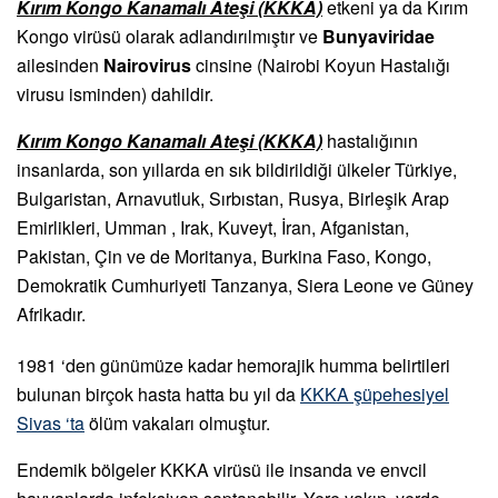
Kırım Kongo Kanamalı Ateşi (KKKA)
etkeni ya da Kırım
Kongo virüsü olarak adlandırılmıştır ve
Bunyaviridae
ailesinden
Nairovirus
cinsine (Nairobi Koyun Hastalığı
virusu isminden) dahildir.
Kırım Kongo Kanamalı Ateşi (KKKA)
hastalığının
insanlarda, son yıllarda en sık bildirildiği ülkeler Türkiye,
Bulgaristan, Arnavutluk, Sırbıstan, Rusya, Birleşik Arap
Emirlikleri, Umman , Irak, Kuveyt, İran, Afganistan,
Pakistan, Çin ve de Moritanya, Burkina Faso, Kongo,
Demokratik Cumhuriyeti Tanzanya, Siera Leone ve Güney
Afrikadır.
1981 ‘den günümüze kadar hemorajik humma belirtileri
bulunan birçok hasta hatta bu yıl da
KKKA şüpehesiyel
Sivas ‘ta
ölüm vakaları olmuştur.
Endemik bölgeler KKKA virüsü ile insanda ve envcil