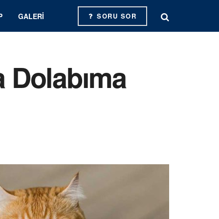
P
GALERI
SORU SOR
za Dolabıma