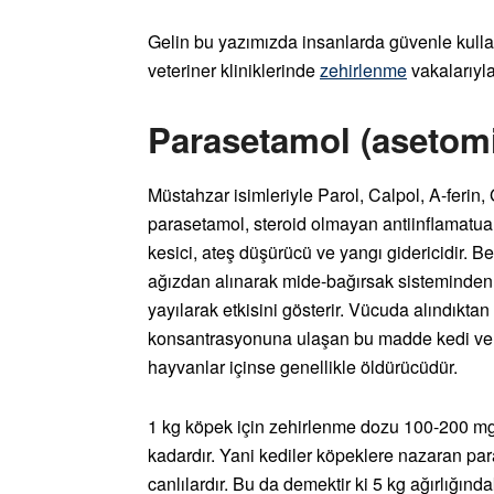
Gelin bu yazımızda insanlarda güvenle kullan
veteriner kliniklerinde
zehirlenme
vakalarıyla
Parasetamol (asetom
Müstahzar isimleriyle Parol, Calpol, A-ferin,
parasetamol, steroid olmayan antiinflamatuar, 
kesici, ateş düşürücü ve yangı gidericidir. 
ağızdan alınarak mide-bağırsak sisteminden 
yayılarak etkisini gösterir. Vücuda alındık
konsantrasyonuna ulaşan bu madde kedi ve kö
hayvanlar içinse genellikle öldürücüdür.
1 kg köpek için zehirlenme dozu 100-200 mg 
kadardır. Yani kediler köpeklere nazaran p
canlılardır. Bu da demektir ki 5 kg ağırlığın