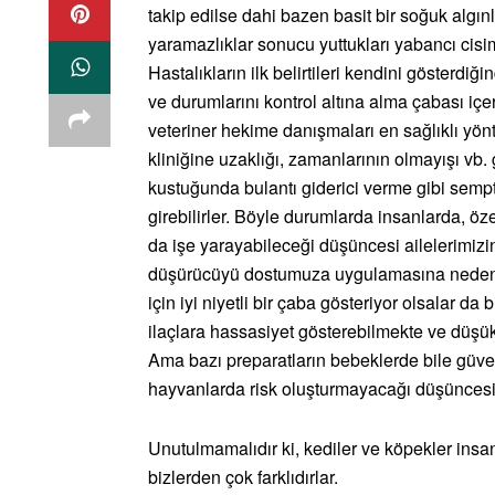
takip edilse dahi bazen basit bir soğuk algınl
yaramazlıklar sonucu yuttukları yabancı cisim
Hastalıkların ilk belirtileri kendini gösterdiğ
ve durumlarını kontrol altına alma çabası iç
veteriner hekime danışmaları en sağlıklı yönt
kliniğine uzaklığı, zamanlarının olmayışı vb
kustuğunda bulantı giderici verme gibi semp
girebilirler. Böyle durumlarda insanlarda, öz
da işe yarayabileceği düşüncesi ailelerimizi
düşürücüyü dostumuza uygulamasına neden ol
için iyi niyetli bir çaba gösteriyor olsalar da 
ilaçlara hassasiyet gösterebilmekte ve düşük d
Ama bazı preparatların bebeklerde bile güvenl
hayvanlarda risk oluşturmayacağı düşüncesi
Unutulmamalıdır ki, kediler ve köpekler insan
bizlerden çok farklıdırlar.