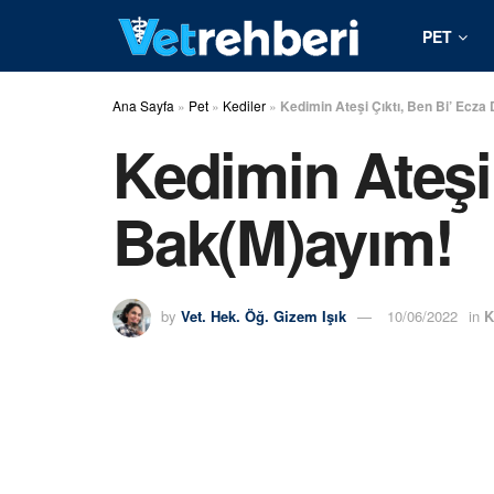
PET
Ana Sayfa
»
Pet
»
Kediler
»
Kedimin Ateşi Çıktı, Ben Bi’ Ecz
Kedimin Ateşi
Bak(M)ayım!
by
Vet. Hek. Öğ. Gizem Işık
10/06/2022
in
K