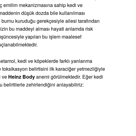
 ilaç emilim mekanizmasına sahip kedi ve
n maddenin düşük dozda bile kullanılması
 burnu kuruduğu gerekçesiyle ailesi tarafından
izin bu maddeyi alması hayati anlamda risk
düşüncesiyle yapılan bu işlem maalesef
çlanabilmektedir.
etamol, kedi ve köpeklerde farklı yarılanma
toksikasyon belirtisini ilk karaciğer yetmezliğiyle
i ve
Heinz Body
anemi görülmektedir. Eğer kedi
lirtilerle zehirlendiğini anlayabiliriz: