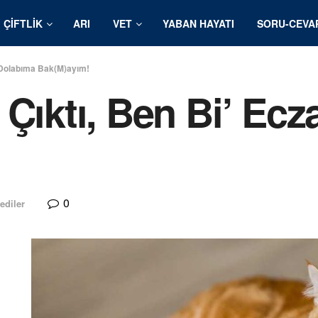
ÇIFTLIK
ARI
VET
YABAN HAYATI
SORU-CEVA
a Dolabıma Bak(M)ayım!
 Çıktı, Ben Bi’ Ec
0
ediler