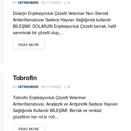
BY
31/10/2022
VETREHBERI
0
Dolarjin Enjeksiyonluk Çözelti Veteriner Non-Steroid
Antienflamatuvar Sadece Hayvan Sağlığında kullanılır
BİLEŞİMİ: DOLARJIN Enjeksiyonluk Çözelti berrak, hafif
sarımtırak bir çözelti olup,...
DETAILS
READ MORE
Tobrofin
BY
01/10/2022
VETREHBERI
0
Tobrofin Enjeksiyonluk Çözelti Veteriner
Antienflamatuvar, Analjezik ve Antipiretik Sadece Hayvan
Sağlığında Kullanılır BİLEŞİMİ: Berrak ve renksiz
çözeltinin her ml’si 100...
DETAILS
READ MORE