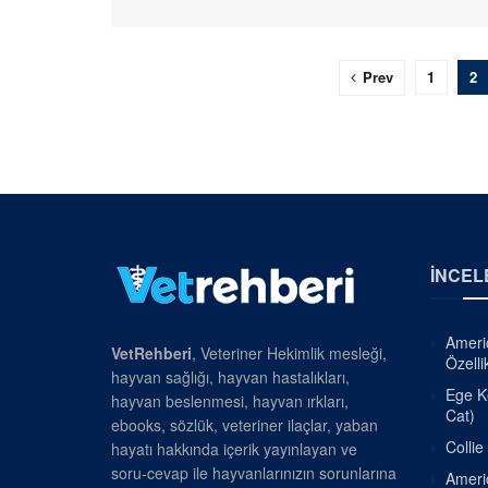
Prev
1
2
İNCEL
Americ
VetRehberi
, Veteriner Hekimlik mesleği,
Özellik
hayvan sağlığı, hayvan hastalıkları,
Ege Ke
hayvan beslenmesi, hayvan ırkları,
Cat)
ebooks, sözlük, veteriner ilaçlar, yaban
Collie
hayatı hakkında içerik yayınlayan ve
soru-cevap ile hayvanlarınızın sorunlarına
Americ