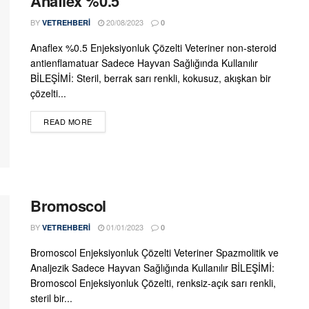
Anaflex %0.5
BY
20/08/2023
VETREHBERI
0
Anaflex %0.5 Enjeksiyonluk Çözelti Veteriner non-steroid
antienflamatuar Sadece Hayvan Sağlığında Kullanılır
BİLEŞİMİ: Steril, berrak sarı renkli, kokusuz, akışkan bir
çözelti...
DETAILS
READ MORE
Bromoscol
BY
01/01/2023
VETREHBERI
0
Bromoscol Enjeksiyonluk Çözelti Veteriner Spazmolitik ve
Analjezik Sadece Hayvan Sağlığında Kullanılır BİLEŞİMİ:
Bromoscol Enjeksiyonluk Çözelti, renksiz-açık sarı renkli,
steril bir...