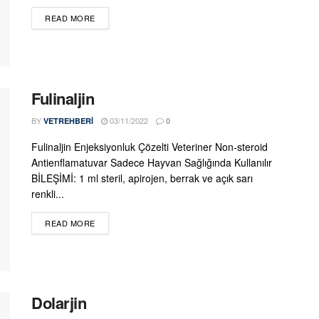
DETAILS
READ MORE
Fulinaljin
BY
03/11/2022
VETREHBERI
0
Fulinaljin Enjeksiyonluk Çözelti Veteriner Non-steroid
Antienflamatuvar Sadece Hayvan Sağlığında Kullanılır
BİLEŞİMİ: 1 ml steril, apirojen, berrak ve açık sarı
renkli...
DETAILS
READ MORE
Dolarjin