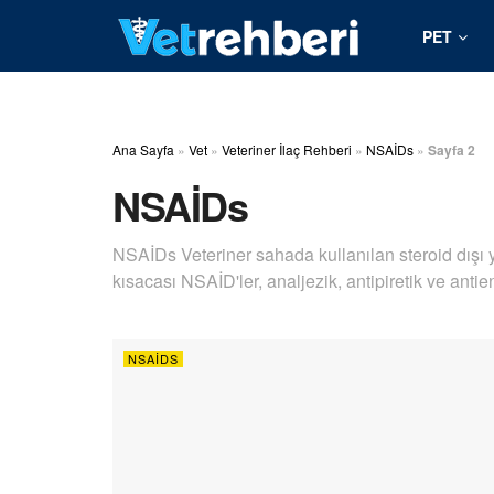
PET
Ana Sayfa
»
Vet
»
Veteriner İlaç Rehberi
»
NSAİDs
»
Sayfa 2
NSAİDs
NSAİDs Veteriner sahada kullanılan steroid dışı y
kısacası NSAİD'ler, analjezik, antipiretik ve antien
NSAİDS