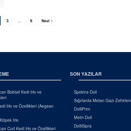
3
…
8
Next
EME
SON YAZILAR
an Bobtail Kedi Irkı ve
Spektra-Doll
leri
Sığırlarda Metan Gazı Zehirle
di Irkı ve Özellikleri (Aegean
DolliPrim
Metri-Doll
 Köpek Irkı
DolliSipra
an Curl Kedi Irkı ve Özellikleri