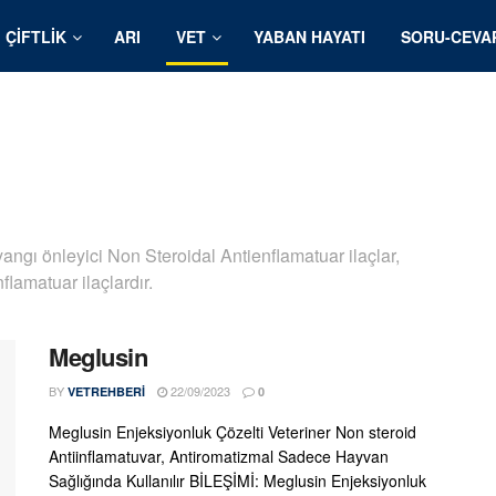
ÇIFTLIK
ARI
VET
YABAN HAYATI
SORU-CEVA
angı önleyici Non Steroidal Antienflamatuar ilaçlar,
flamatuar ilaçlardır.
Meglusin
BY
22/09/2023
VETREHBERI
0
Meglusin Enjeksiyonluk Çözelti Veteriner Non steroid
Antiinflamatuvar, Antiromatizmal Sadece Hayvan
Sağlığında Kullanılır BİLEŞİMİ: Meglusin Enjeksiyonluk