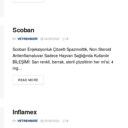
Scoban
BY
04/09/2022
VETREHBERI
0
Scoban Enjeksiyonluk Çözelti Spazmolitik, Non-Steroid
Antienflamatuvar Sadece Hayvan Sağlığında Kullanılır
BİLEŞİMİ: Sarı renkli, berrak, steril çözeltinin her ml’si; 4
mg...
DETAILS
READ MORE
Inflamex
BY
25/06/2022
VETREHBERI
0