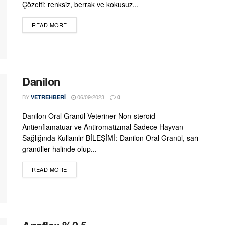
Çözelti: renksiz, berrak ve kokusuz...
DETAILS
READ MORE
Danilon
BY
06/09/2023
VETREHBERI
0
Danilon Oral Granül Veteriner Non-steroid
Antienflamatuar ve Antiromatizmal Sadece Hayvan
Sağlığında Kullanılır BİLEŞİMİ: Danilon Oral Granül, sarı
granüller halinde olup...
DETAILS
READ MORE