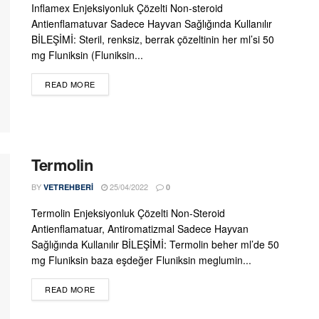
Inflamex Enjeksiyonluk Çözelti Non-steroid
Antienflamatuvar Sadece Hayvan Sağlığında Kullanılır
BİLEŞİMİ: Steril, renksiz, berrak çözeltinin her ml’si 50
mg Fluniksin (Fluniksin...
DETAILS
READ MORE
Termolin
BY
25/04/2022
VETREHBERI
0
Termolin Enjeksiyonluk Çözelti Non-Steroid
Antienflamatuar, Antiromatizmal Sadece Hayvan
Sağlığında Kullanılır BİLEŞİMİ: Termolin beher ml’de 50
mg Fluniksin baza eşdeğer Fluniksin meglumin...
DETAILS
READ MORE