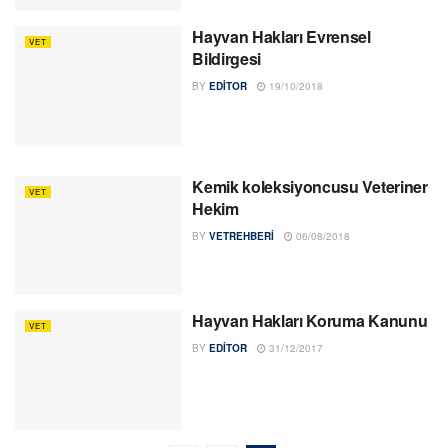
Hayvan Hakları Evrensel
VET
Bildirgesi
BY
EDITOR
19/10/2018
Kemik koleksiyoncusu Veteriner
VET
Hekim
BY
VETREHBERI
06/08/2018
Hayvan Hakları Koruma Kanunu
VET
BY
EDITOR
31/12/2017