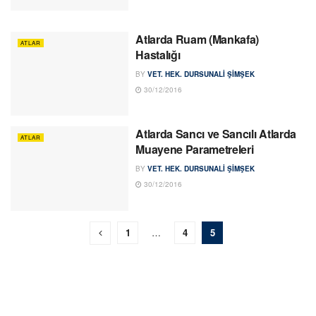
Atlarda Ruam (Mankafa)
ATLAR
Hastalığı
BY
VET. HEK. DURSUNALI ŞIMŞEK
30/12/2016
Atlarda Sancı ve Sancılı Atlarda
ATLAR
Muayene Parametreleri
BY
VET. HEK. DURSUNALI ŞIMŞEK
30/12/2016
1
…
4
5