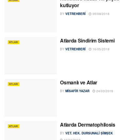
kutluyor
BY
VETREHBERI
05/08/2018
Atlarda Sindirim Sistemi
ATLAR
BY
VETREHBERI
16/05/2018
Osmanlı ve Atlar
ATLAR
BY
MISAFIR YAZAR
24/03/2018
Atlarda Dermatophilosis
ATLAR
BY
VET. HEK. DURSUNALI ŞIMŞEK
12/02/2018