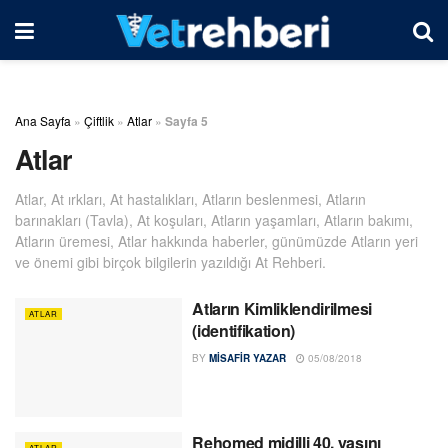
Ana Sayfa
»
Çiftlik
»
Atlar
»
Sayfa 5
Atlar
Atlar, At ırkları, At hastalıkları, Atların beslenmesi, Atların
barınakları (Tavla), At koşuları, Atların yaşamları, Atların bakımı,
Atların üremesi, Atlar hakkında haberler, günümüzde Atların yeri
ve önemi gibi birçok bilgilerin yazıldığı At Rehberi.
Atların Kimliklendirilmesi
ATLAR
(identifikation)
BY
MISAFIR YAZAR
05/08/2018
Rehomed midilli 40. yaşını
ATLAR