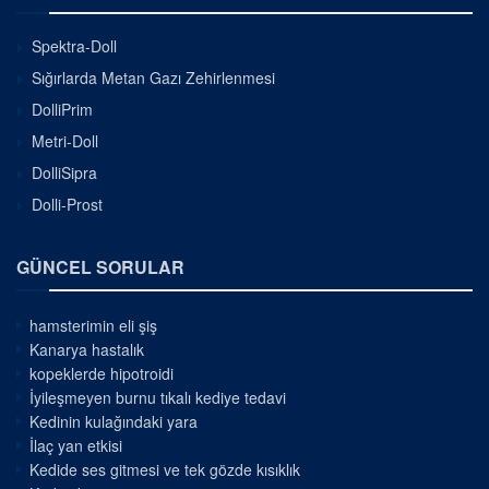
Spektra-Doll
Sığırlarda Metan Gazı Zehirlenmesi
DolliPrim
Metri-Doll
DolliSipra
Dolli-Prost
GÜNCEL SORULAR
hamsterimin eli şiş
Kanarya hastalık
kopeklerde hipotroidi
İyileşmeyen burnu tıkalı kediye tedavi
Kedinin kulağındaki yara
İlaç yan etkisi
Kedide ses gitmesi ve tek gözde kısıklık