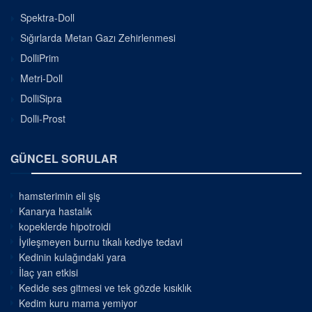
Spektra-Doll
Sığırlarda Metan Gazı Zehirlenmesi
DolliPrim
Metri-Doll
DolliSipra
Dolli-Prost
GÜNCEL SORULAR
hamsterimin eli şiş
Kanarya hastalık
kopeklerde hipotroidi
İyileşmeyen burnu tıkalı kediye tedavi
Kedinin kulağındaki yara
İlaç yan etkisi
Kedide ses gitmesi ve tek gözde kısıklık
Kedim kuru mama yemiyor