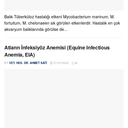
Balık Tüberküloz hastalığı etkeni Mycobacterium marinum, M.
fortuitum, M. chelonaeen sık görülen etkenlerdir. Hastalık en çok
akvaryum balıklarında görülse de...
Atların İnfeksiyöz Anemisi (Equine Infectious
Anemia, EIA)
BY
VET. HEK. DR. AHMET SAIT
07/07/2022
0