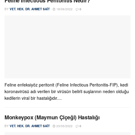
Feline Infectious Peritonitis Nedir?
BY
VET. HEK. DR. AHMET SAIT
18/06/2022
0
Feline enfeksiyöz peritonit (Feline Infectious Peritonitis-FIP), kedi
koronavirüsü adı verilen bir virüsün belirli suşlarının neden olduğu
kedilerin viral bir hastalığıdır....
Monkeypox (Maymun Çiçeği) Hastalığı
BY
VET. HEK. DR. AHMET SAIT
23/05/2022
0