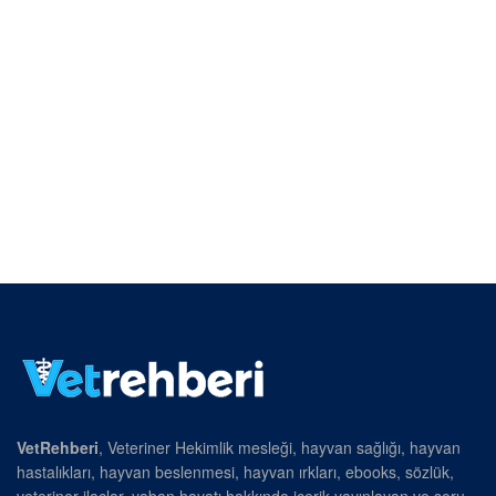
VetRehberi
, Veteriner Hekimlik mesleği, hayvan sağlığı, hayvan
hastalıkları, hayvan beslenmesi, hayvan ırkları, ebooks, sözlük,
veteriner ilaçlar, yaban hayatı hakkında içerik yayınlayan ve soru-