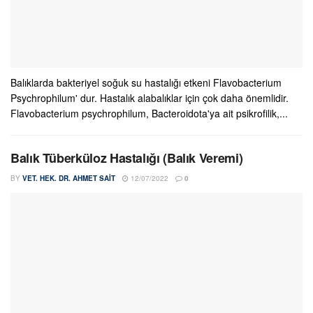
Balıklarda bakteriyel soğuk su hastalığı etkeni Flavobacterium
Psychrophilum' dur. Hastalık alabalıklar için çok daha önemlidir.
Flavobacterium psychrophilum, Bacteroidota'ya ait psikrofilik,...
Balık Tüberküloz Hastalığı (Balık Veremi)
BY
VET. HEK. DR. AHMET SAIT
12/07/2022
0