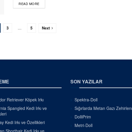
DETAILS
READ MORE
3
…
5
Next
EME
SON YAZILAR
or Retriever Köpek Irkı
Spektra-Doll
rnia Spangled Kedi Irkı ve
Sığırlarda Metan Gazı Zehirle
leri
DolliPrim
 Kedi Irkı ve Özellikleri
Metri-Doll
ian Shorthair Kedi Irkı ve