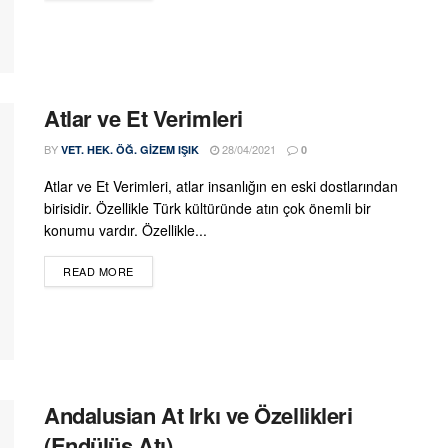
Atlar ve Et Verimleri
BY
28/04/2021
VET. HEK. ÖĞ. GIZEM IŞIK
0
Atlar ve Et Verimleri, atlar insanlığın en eski dostlarından
birisidir. Özellikle Türk kültüründe atın çok önemli bir
konumu vardır. Özellikle...
DETAILS
READ MORE
Andalusian At Irkı ve Özellikleri
(Endülüs Atı)