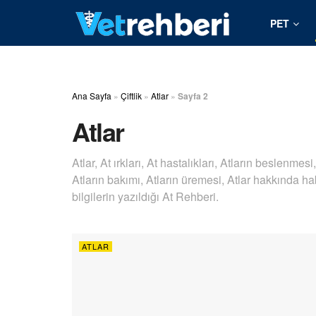
PET
Ana Sayfa
»
Çiftlik
»
Atlar
»
Sayfa 2
Atlar
Atlar, At ırkları, At hastalıkları, Atların beslenmesi
Atların bakımı, Atların üremesi, Atlar hakkında h
bilgilerin yazıldığı At Rehberi.
ATLAR