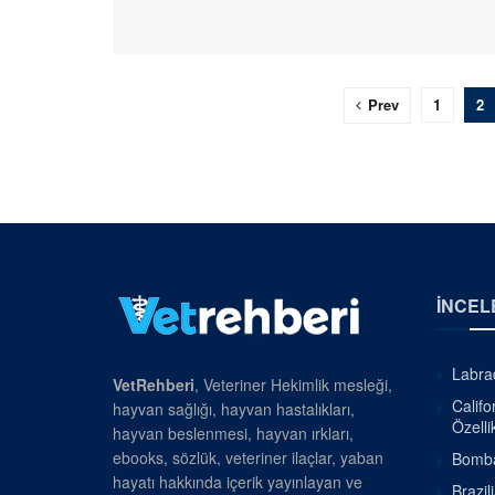
Prev
1
2
İNCEL
Labrad
VetRehberi
, Veteriner Hekimlik mesleği,
Califo
hayvan sağlığı, hayvan hastalıkları,
Özellik
hayvan beslenmesi, hayvan ırkları,
ebooks, sözlük, veteriner ilaçlar, yaban
Bombay
hayatı hakkında içerik yayınlayan ve
Brazil