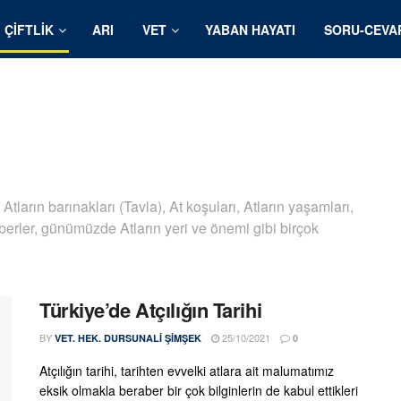
ÇIFTLIK
ARI
VET
YABAN HAYATI
SORU-CEVA
, Atların barınakları (Tavla), At koşuları, Atların yaşamları,
aberler, günümüzde Atların yeri ve önemi gibi birçok
Türkiye’de Atçılığın Tarihi
BY
25/10/2021
VET. HEK. DURSUNALI ŞIMŞEK
0
Atçılığın tarihi, tarihten evvelki atlara ait malumatımız
eksik olmakla beraber bir çok bilginlerin de kabul ettikleri