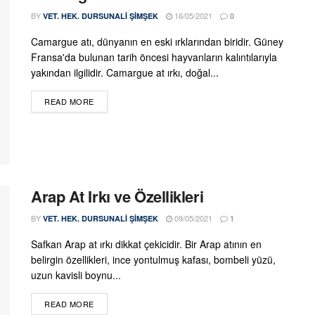
BY
16/05/2021
VET. HEK. DURSUNALI ŞIMŞEK
0
Camargue atı, dünyanın en eski ırklarından biridir. Güney
Fransa'da bulunan tarih öncesi hayvanların kalıntılarıyla
yakından ilgilidir. Camargue at ırkı, doğal...
DETAILS
READ MORE
Arap At Irkı ve Özellikleri
BY
09/05/2021
VET. HEK. DURSUNALI ŞIMŞEK
1
Safkan Arap at ırkı dikkat çekicidir. Bir Arap atının en
belirgin özellikleri, ince yontulmuş kafası, bombeli yüzü,
uzun kavisli boynu...
DETAILS
READ MORE