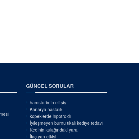
GÜNCEL SORULAR
hamsterimin eli şiş
Kanarya hastalık
nmesi
kopeklerde hipotroidi
İyileşmeyen burnu tıkalı kediye tedavi
Kedinin kulağındaki yara
İlaç yan etkisi