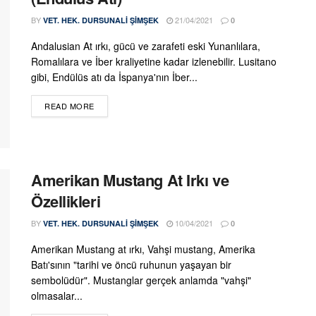
BY
21/04/2021
VET. HEK. DURSUNALI ŞIMŞEK
0
Andalusian At ırkı, gücü ve zarafeti eski Yunanlılara,
Romalılara ve İber kraliyetine kadar izlenebilir. Lusitano
gibi, Endülüs atı da İspanya'nın İber...
DETAILS
READ MORE
Amerikan Mustang At Irkı ve
Özellikleri
BY
10/04/2021
VET. HEK. DURSUNALI ŞIMŞEK
0
Amerikan Mustang at ırkı, Vahşi mustang, Amerika
Batı'sının "tarihi ve öncü ruhunun yaşayan bir
sembolüdür". Mustanglar gerçek anlamda "vahşi"
olmasalar...