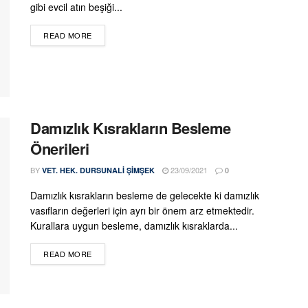
gibi evcil atın beşiği...
DETAILS
READ MORE
Damızlık Kısrakların Besleme
Önerileri
BY
23/09/2021
VET. HEK. DURSUNALI ŞIMŞEK
0
Damızlık kısrakların besleme de gelecekte ki damızlık
vasıfların değerleri için ayrı bir önem arz etmektedir.
Kurallara uygun besleme, damızlık kısraklarda...
DETAILS
READ MORE