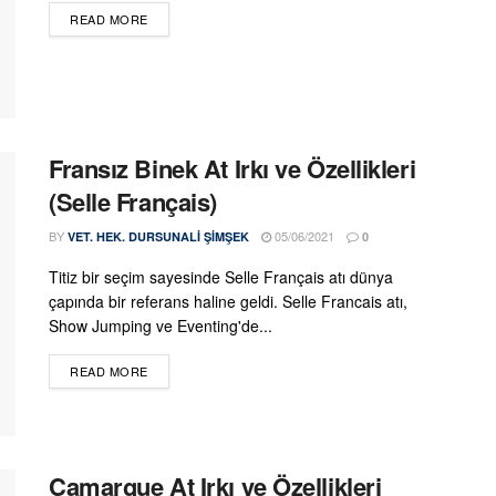
DETAILS
READ MORE
Fransız Binek At Irkı ve Özellikleri
(Selle Français)
BY
05/06/2021
VET. HEK. DURSUNALI ŞIMŞEK
0
Titiz bir seçim sayesinde Selle Français atı dünya
çapında bir referans haline geldi. Selle Francais atı,
Show Jumping ve Eventing'de...
DETAILS
READ MORE
Camargue At Irkı ve Özellikleri