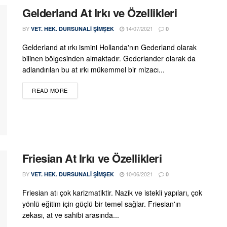
Gelderland At Irkı ve Özellikleri
BY
14/07/2021
VET. HEK. DURSUNALI ŞIMŞEK
0
Gelderland at ırkı ismini Hollanda'nın Gederland olarak
bilinen bölgesinden almaktadır. Gederlander olarak da
adlandırılan bu at ırkı mükemmel bir mizacı...
DETAILS
READ MORE
Friesian At Irkı ve Özellikleri
BY
10/06/2021
VET. HEK. DURSUNALI ŞIMŞEK
0
Friesian atı çok karizmatiktir. Nazik ve istekli yapıları, çok
yönlü eğitim için güçlü bir temel sağlar. Friesian'ın
zekası, at ve sahibi arasında...