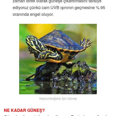
zaman direk olarak güneşe çıkartılmasını tavsiye
ediyoruz çünkü cam UVB ışınının geçmesine % 95
oranında engel oluyor.
Kaplumbağalar İçin Güneş
NE KADAR GÜNEŞ?