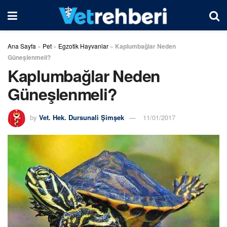
Ana Sayfa
»
Pet
»
Egzotik Hayvanlar
»
Kaplumbağlar Neden
Güneşlenmeli?
Kaplumbağlar Neden
Güneşlenmeli?
by
Vet. Hek. Dursunali Şimşek
11/01/2017