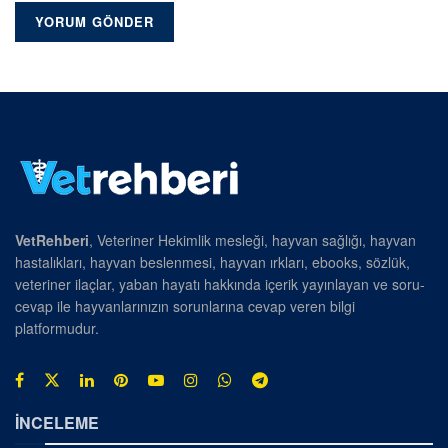
VetRehberi
, Veteriner Hekimlik mesleği, hayvan sağlığı, hayvan
hastalıkları, hayvan beslenmesi, hayvan ırkları, ebooks, sözlük,
veteriner ilaçlar, yaban hayatı hakkında içerik yayınlayan ve soru-
cevap ile hayvanlarınızın sorunlarına cevap veren bilgi
platformudur.
İNCELEME