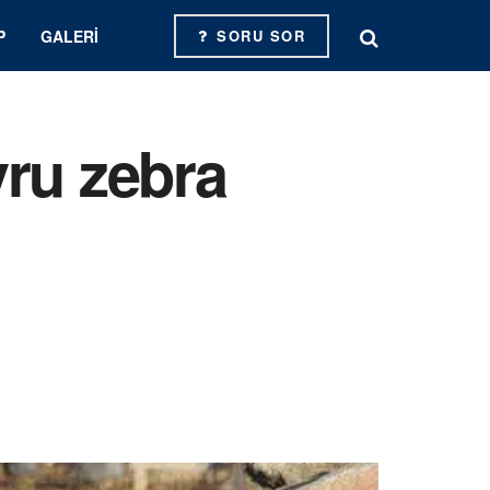
P
GALERI
SORU SOR
vru zebra