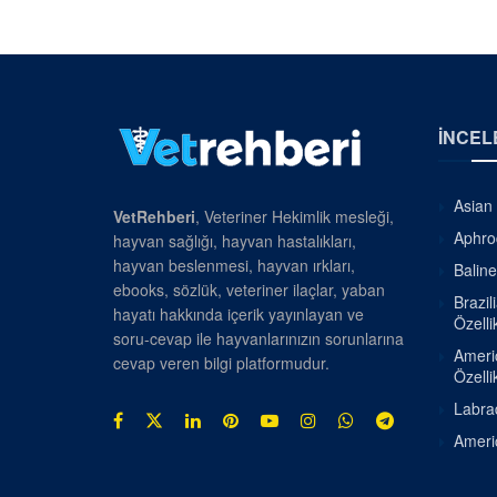
İNCEL
Asian 
VetRehberi
, Veteriner Hekimlik mesleği,
Aphrod
hayvan sağlığı, hayvan hastalıkları,
hayvan beslenmesi, hayvan ırkları,
Baline
ebooks, sözlük, veteriner ilaçlar, yaban
Brazil
hayatı hakkında içerik yayınlayan ve
Özellik
soru-cevap ile hayvanlarınızın sorunlarına
Americ
cevap veren bilgi platformudur.
Özellik
Labrad
Americ