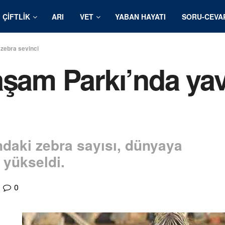
ÇIFTLIK
ARI
VET
YABAN HAYATI
SORU-CEVA
 zebra sevinci
aşam Parkı’nda ya
ndaki zebra sayısı, dünyaya
e yükseldi.
0