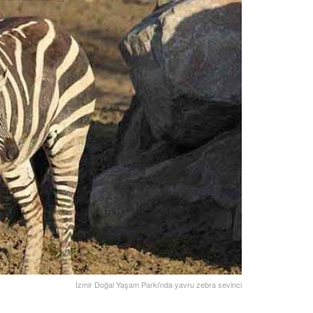
İzmir Doğal Yaşam Parkı'nda yavru zebra sevinci