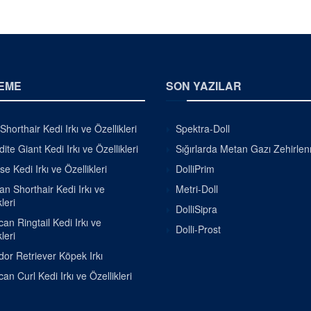
EME
SON YAZILAR
Shorthair Kedi Irkı ve Özellikleri
Spektra-Doll
ite Giant Kedi Irkı ve Özellikleri
Sığırlarda Metan Gazı Zehirle
se Kedi Irkı ve Özellikleri
DolliPrim
ian Shorthair Kedi Irkı ve
Metri-Doll
leri
DolliSipra
an Ringtail Kedi Irkı ve
Dolli-Prost
leri
or Retriever Köpek Irkı
an Curl Kedi Irkı ve Özellikleri