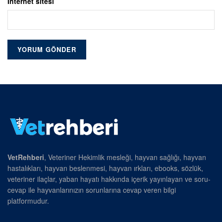
İnternet sitesi
VetRehberi
, Veteriner Hekimlik mesleği, hayvan sağlığı, hayvan
hastalıkları, hayvan beslenmesi, hayvan ırkları, ebooks, sözlük,
veteriner ilaçlar, yaban hayatı hakkında içerik yayınlayan ve soru-
cevap ile hayvanlarınızın sorunlarına cevap veren bilgi
platformudur.