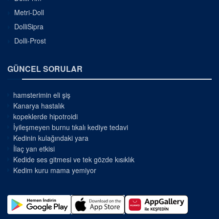
Metri-Doll
DolliSipra
Dolli-Prost
GÜNCEL SORULAR
hamsterimin eli şiş
Kanarya hastalık
kopeklerde hipotroidi
İyileşmeyen burnu tıkalı kediye tedavi
Kedinin kulağındaki yara
İlaç yan etkisi
Kedide ses gitmesi ve tek gözde kısıklık
Kedim kuru mama yemiyor