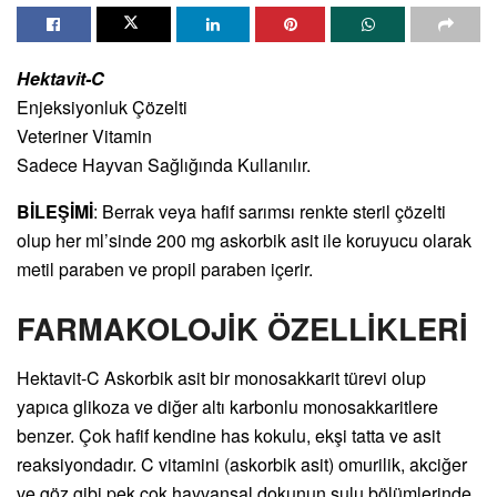
Hektavit-C
Enjeksiyonluk Çözelti
Veteriner Vitamin
Sadece Hayvan Sağlığında Kullanılır.
BİLEŞİMİ
: Berrak veya hafif sarımsı renkte steril çözelti
olup her ml’sinde 200 mg askorbik asit ile koruyucu olarak
metil paraben ve propil paraben içerir.
FARMAKOLOJİK ÖZELLİKLERİ
Hektavit-C Askorbik asit bir monosakkarit türevi olup
yapıca glikoza ve diğer altı karbonlu monosakkaritlere
benzer. Çok hafif kendine has kokulu, ekşi tatta ve asit
reaksiyondadır. C vitamini (askorbik asit) omurilik, akciğer
ve göz gibi pek çok hayvansal dokunun sulu bölümlerinde