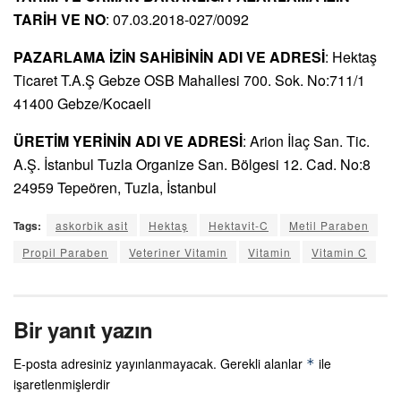
TARİH VE NO
: 07.03.2018-027/0092
PAZARLAMA İZİN SAHİBİNİN ADI VE ADRESİ
: Hektaş
Ticaret T.A.Ş Gebze OSB Mahallesi 700. Sok. No:711/1
41400 Gebze/Kocaeli
ÜRETİM YERİNİN ADI VE ADRESİ
: Arion İlaç San. Tic.
A.Ş. İstanbul Tuzla Organize San. Bölgesi 12. Cad. No:8
24959 Tepeören, Tuzla, İstanbul
Tags:
askorbik asit
Hektaş
Hektavit-C
Metil Paraben
Propil Paraben
Veteriner Vitamin
Vitamin
Vitamin C
Bir yanıt yazın
E-posta adresiniz yayınlanmayacak.
Gerekli alanlar
ile
*
işaretlenmişlerdir