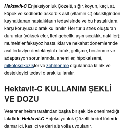
Hektavit-C
Enjeksiyonluk Çözelti, sığır, koyun, keçi, at,
köpek ve kedilerde askorbik asit (vitamin C) eksikliğinden
kaynaklanan hastalıkların tedavisinde ve bu hastalıklara
karşı koruyucu olarak kullanılır. Her türlü stres oluşturan
durumlar (yüksek efor, ileri gebelik, aşırı sıcaklık, nakiller);
muhtelif enfeksiyöz hastalıklar ve nekahat dönemlerinde
asıl tedaviye destekleyici olarak; gelişme, beslenme ve
adaptasyon sorunlarında, anemiler, hipokalsemi,
mikotoksikozis
ler ve
zehirlenme
olgularında klinik ve
destekleyici tedavi olarak kullanılır.
Hektavit-C KULLANIM ŞEKLİ
VE DOZU
Veteriner hekim tarafından başka bir şekilde önerilmediği
takdirde
Hektavit-C
Enjeksiyonluk Çözelti hedef türlerde
damar içi, kas içi ve deri altı yolla uygulanır.