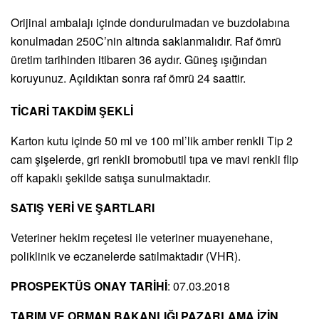
Orijinal ambalajı içinde dondurulmadan ve buzdolabına
konulmadan 250C’nin altında saklanmalıdır. Raf ömrü
üretim tarihinden itibaren 36 aydır. Güneş ışığından
koruyunuz. Açıldıktan sonra raf ömrü 24 saattir.
TİCARİ TAKDİM ŞEKLİ
Karton kutu içinde 50 ml ve 100 ml’lik amber renkli Tip 2
cam şişelerde, gri renkli bromobutil tıpa ve mavi renkli flip
off kapaklı şekilde satışa sunulmaktadır.
SATIŞ YERİ VE ŞARTLARI
Veteriner hekim reçetesi ile veteriner muayenehane,
poliklinik ve eczanelerde satılmaktadır (VHR).
PROSPEKTÜS ONAY TARİHİ
: 07.03.2018
TARIM VE ORMAN BAKANLIĞI PAZARLAMA İZİN