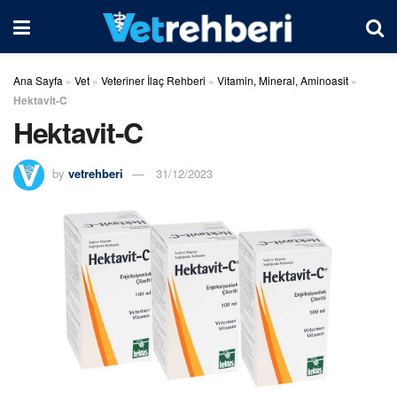
Ana Sayfa
»
Vet
»
Veteriner İlaç Rehberi
»
Vitamin, Mineral, Aminoasit
»
Hektavit-C
Hektavit-C
by
vetrehberi
31/12/2023