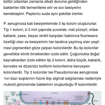
kültür ortamları zamanla alkali duruma geldiğinden
bakteriler litik fermentlerle erir ve sıvı besiyerini
berraklaştırır. Peptonlu suda aynı şekilde ürerler.
P. aeruginosa katı besiyerlerinde 3 tip koloni oluştururlar.
Tip 1 koloni, 2-3 mm çapında yuvarlak, mat yüzeyli, ortası
kabarık, yassı, beyaz renkli karşıdan bakılınca fluoresans
özelliği olan ve besiyerinin her tarafına yayılmış olan yeşil-
mavi pigmentleri göze çarpan kolonilerdir. Bu tip koloniler
genellikle klinik örneklerden izole edilir. Çoğunlukla doğal
kaynaklardan izole edilen tip 2 koloni, daha küçük, kabarık,
konveks ve düzensiz koliform kolonilerine benzeyen
kolonilerdir. Tip 3 koloniler ise Pseudomonas aeruginosa
‘nın bazı suşlarının hücre dışı alginat salgılaması nedeniyle
mukoid görünümde bakterinin oluşturduğu R kolonilerdir.