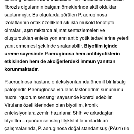
fibrozis olgularının balgam örneklerinde aktif oldukları
saptanmıştır. Bu olgularda görülen P. aeruginosa
izolatlarının ortak özellikleri sıklıkla mukoid fenotipte
olmaları, aşırı miktarda aljinat sentezlemeleri ve
oluşturdukları enfeksiyonların antibiyotik tedavilerine yeterli
yanıt ermemesi şeklinde sıralanabilir.
Biyofilm içinde
üreme sayesinde P.aeruginosa hem antibiyotiklerin
etkisinden hem de akciğerlerdeki immun yanıttan
korunmaktadır.
P.aeruginosa hastane enfeksiyonlarında önemli bir fırsatçı
patojendir. P.aeruginosa virulans faktörlerinin sunumunu
hücre, “quorum sensing” sayesinde kontrol edebilir.
Virulans özelliklerinden olan biyofilm, kronik
enfeksiyonlara zemin hazırlanır. Shih ve arkadaşları
biyofilm – quorum sensing ilişkisini tanımladıkları
çalışmalarında, P. aeruginosa doğal standart suş (PA01) ile