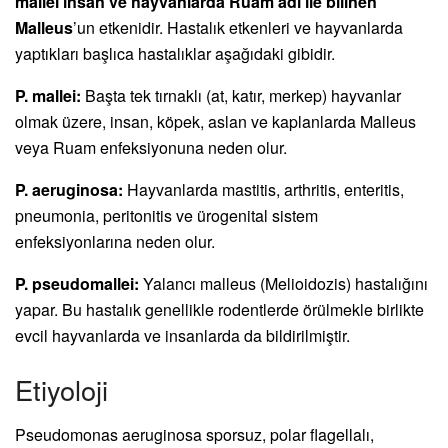
mallei insan ve hayvanlarda Ruam adı ile bilinen
Malleus
’un etkenidir. Hastalık etkenleri ve hayvanlarda
yaptıkları başlıca hastalıklar aşağıdaki gibidir.
P. mallei:
Başta tek tırnaklı (at, katır, merkep) hayvanlar
olmak üzere, insan, köpek, aslan ve kaplanlarda Malleus
veya Ruam enfeksiyonuna neden olur.
P. aeruginosa:
Hayvanlarda mastitis, arthritis, enteritis,
pneumonia, peritonitis ve ürogenital sistem
enfeksiyonlarına neden olur.
P. pseudomallei:
Yalancı malleus (Melioidozis) hastalığını
yapar. Bu hastalık genellikle rodentlerde örülmekle birlikte
evcil hayvanlarda ve insanlarda da bildirilmiştir.
Etiyoloji
Pseudomonas aeruginosa sporsuz, polar flagellalı,