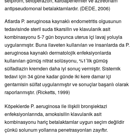
sefpirom, sefoperazon, karbapenemler ve aztreonam
antipseudomonal betalaktamlardır. (DEDE, 2006)
Atlarda P. aeruginosa kaynaklı endometritis olgusunun
tedavisinde steril suda tikarsilin ve klavulanik asit
kombinasyonu 5-7 gün boyunca uterus içi lavaj yoluyla
uygulanmıştır. Buna ilaveten kullanılan ve insanlarda da P.
aeruginosa kaynaklı dermatolojik enfeksiyonlarda
kullanılan gümüş nitrat solüsyonu, %1’lik gümüş
sülfadiazin kremden daha iyi sonuç vermiştir. Sistemik
tedavi için 34 güne kadar günde iki kere damar içi
gentamisin sülfat uygulanmıştır ve sonuçlar başarılı olarak
raporlanmıştır. (Ricketts, 1999)
Köpeklerde P. aeruginosa ile ilişkili bronşiektazi
enfeksiyonlarında, amoksisilin klavulanik asit
kombinasyonu hariç betalaktamlar uygun seçim değildir
çünkü solunum yollarına penetrasyonları zayıftır.