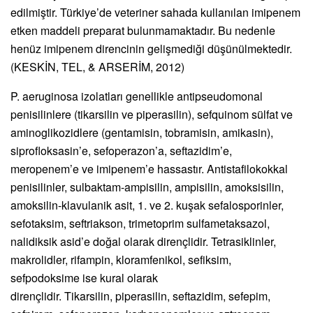
edilmiştir. Türkiye’de veteriner sahada kullanılan imipenem
etken maddeli preparat bulunmamaktadır. Bu nedenle
henüz imipenem direncinin gelişmediği düşünülmektedir.
(KESKİN, TEL, & ARSERİM, 2012)
P. aeruginosa izolatları genellikle antipseudomonal
penisilinlere (tikarsilin ve piperasilin), sefquinom sülfat ve
aminoglikozidlere (gentamisin, tobramisin, amikasin),
siprofloksasin’e, sefoperazon’a, seftazidim’e,
meropenem’e ve imipenem’e hassastır. Antistafilokokkal
penisilinler, sulbaktam-ampisilin, ampisilin, amoksisilin,
amoksilin-klavulanik asit, 1. ve 2. kuşak sefalosporinler,
sefotaksim, seftriakson, trimetoprim sulfametaksazol,
nalidiksik asid’e doğal olarak dirençlidir. Tetrasiklinler,
makrolidler, rifampin, kloramfenikol, sefiksim,
sefpodoksime ise kural olarak
dirençlidir. Tikarsilin, piperasilin, seftazidim, sefepim,