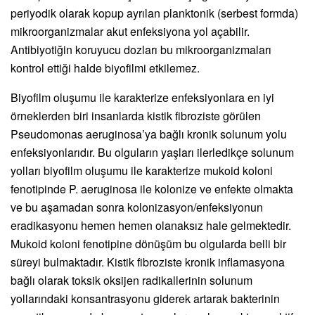
periyodik olarak kopup ayrılan planktonik (serbest formda)
mikroorganizmalar akut enfeksiyona yol açabilir.
Antibiyotiğin koruyucu dozları bu mikroorganizmaları
kontrol ettiği halde biyofilmi etkilemez.
Biyofilm oluşumu ile karakterize enfeksiyonlara en iyi
örneklerden biri insanlarda kistik fibroziste görülen
Pseudomonas aeruginosa’ya bağlı kronik solunum yolu
enfeksiyonlarıdır. Bu olguların yaşları ilerledikçe solunum
yolları biyofilm oluşumu ile karakterize mukoid koloni
fenotipinde P. aeruginosa ile kolonize ve enfekte olmakta
ve bu aşamadan sonra kolonizasyon/enfeksiyonun
eradikasyonu hemen hemen olanaksız hale gelmektedir.
Mukoid koloni fenotipine dönüşüm bu olgularda belli bir
süreyi bulmaktadır. Kistik fibroziste kronik inflamasyona
bağlı olarak toksik oksijen radikallerinin solunum
yollarındaki konsantrasyonu giderek artarak bakterinin