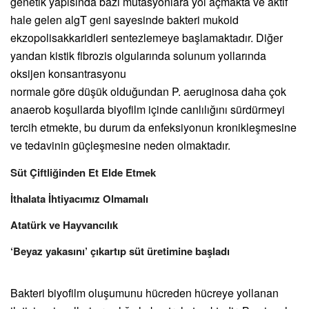
genetik yapısında bazı mutasyonlara yol açmakta ve aktif
hale gelen algT geni sayesinde bakteri mukoid
ekzopolisakkaridleri sentezlemeye başlamaktadır. Diğer
yandan kistik fibrozis olgularında solunum yollarında
oksijen konsantrasyonu
normale göre düşük olduğundan P. aeruginosa daha çok
anaerob koşullarda biyofilm içinde canlılığını sürdürmeyi
tercih etmekte, bu durum da enfeksiyonun kronikleşmesine
ve tedavinin güçleşmesine neden olmaktadır.
Süt Çiftliğinden Et Elde Etmek
İthalata İhtiyacımız Olmamalı
Atatürk ve Hayvancılık
‘Beyaz yakasını’ çıkartıp süt üretimine başladı
Bakteri biyofilm oluşumunu hücreden hücreye yollanan