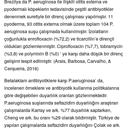
Brezilya da P. aeruginosa ile ilişkili otitis externa ve
pyodermalı köpeklerin tedavisinde çeşitli antibiyotikler
denenmek suretiyle bir direnç çalışması yapılmıştır. 11
pyoderma, 93 otitis externa olmak üzere toplam 104 P.
aeruginosa suşu çalışmada kullanılmıştır. İzolatların
çoğunlukla enrofloxacin (%72,2) ve ticarcillin’e dirençli
oldukları gözlemlenmiştir. Ciprofloxacin (%7,7), tobramycin
(%3,8) ve polymixin B (%0) ‘ ye karşı daha düşük bir direnç
gelişimi tespit edilmiştir. (Arais, Barbosa, Carvalho, &
Cerqueira, 2016)
Betalaktam antibiyotiklere karşı P.aeruginosa’ da,
incelenen örneklere ve antibiyotik kullanma politikalarına
göre değişebilen duyarlılık oranları gözlenmektedir.
P.aeruginosa suşlarında seftazidim duyarlılığını araştıran
çalışmalarda Karray ve ark. %77 duyarlılık saptarken,
Cheng ve ark. bu oranı %29 olarak bildirmiştir. Türkiye de
yapılan çalışmalarda seftazidim duyarlılığını Çolak ve ark.