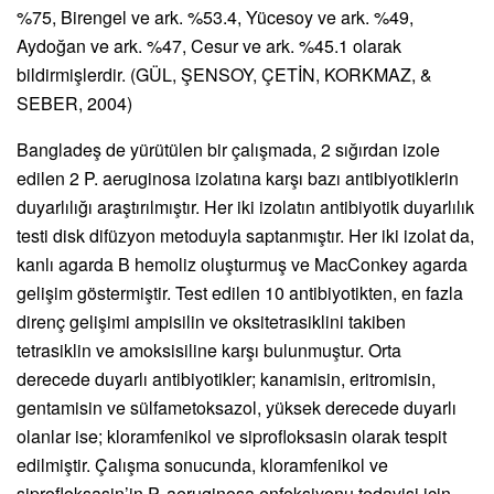
%75, Birengel ve ark. %53.4, Yücesoy ve ark. %49,
Aydoğan ve ark. %47, Cesur ve ark. %45.1 olarak
bildirmişlerdir. (GÜL, ŞENSOY, ÇETİN, KORKMAZ, &
SEBER, 2004)
Bangladeş de yürütülen bir çalışmada, 2 sığırdan izole
edilen 2 P. aeruginosa izolatına karşı bazı antibiyotiklerin
duyarlılığı araştırılmıştır. Her iki izolatın antibiyotik duyarlılık
testi disk difüzyon metoduyla saptanmıştır. Her iki izolat da,
kanlı agarda B hemoliz oluşturmuş ve MacConkey agarda
gelişim göstermiştir. Test edilen 10 antibiyotikten, en fazla
direnç gelişimi ampisilin ve oksitetrasiklini takiben
tetrasiklin ve amoksisiline karşı bulunmuştur. Orta
derecede duyarlı antibiyotikler; kanamisin, eritromisin,
gentamisin ve sülfametoksazol, yüksek derecede duyarlı
olanlar ise; kloramfenikol ve siprofloksasin olarak tespit
edilmiştir. Çalışma sonucunda, kloramfenikol ve
siprofloksasin’in P. aeruginosa enfeksiyonu tedavisi için