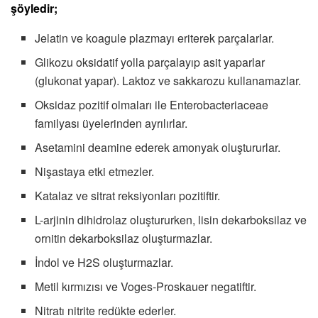
şöyledir;
Jelatin ve koagule plazmayı eriterek parçalarlar.
Glikozu oksidatif yolla parçalayıp asit yaparlar
(glukonat yapar). Laktoz ve sakkarozu kullanamazlar.
Oksidaz pozitif olmaları ile Enterobacteriaceae
familyası üyelerinden ayrılırlar.
Asetamini deamine ederek amonyak oluştururlar.
Nişastaya etki etmezler.
Katalaz ve sitrat reksiyonları pozitiftir.
L-arjinin dihidrolaz oluştururken, lisin dekarboksilaz ve
ornitin dekarboksilaz oluşturmazlar.
İndol ve H2S oluşturmazlar.
Metil kırmızısı ve Voges-Proskauer negatiftir.
Nitratı nitrite redükte ederler.