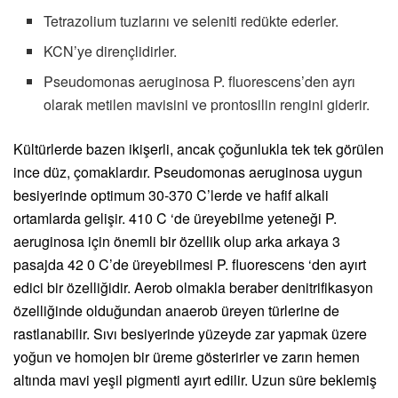
Tetrazolium tuzlarını ve seleniti redükte ederler.
KCN’ye dirençlidirler.
Pseudomonas aeruginosa P. fluorescens’den ayrı
olarak metilen mavisini ve prontosilin rengini giderir.
Kültürlerde bazen ikişerli, ancak çoğunlukla tek tek görülen
ince düz, çomaklardır. Pseudomonas aeruginosa uygun
besiyerinde optimum 30-370 C’lerde ve hafif alkali
ortamlarda gelişir. 410 C ‘de üreyebilme yeteneği P.
aeruginosa için önemli bir özellik olup arka arkaya 3
pasajda 42 0 C’de üreyebilmesi P. fluorescens ‘den ayırt
edici bir özelliğidir. Aerob olmakla beraber denitrifikasyon
özelliğinde olduğundan anaerob üreyen türlerine de
rastlanabilir. Sıvı besiyerinde yüzeyde zar yapmak üzere
yoğun ve homojen bir üreme gösterirler ve zarın hemen
altında mavi yeşil pigmenti ayırt edilir. Uzun süre beklemiş