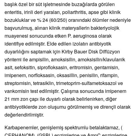
başlık özel bir süt işletmesinde buzağılarda görülen
enteritis, irinli deri yaraları, poliarthritis, apse gibi klinik
bozukluklar ve % 24 (60/250) oranındaki ölümler nedeniyle
başvurulmuş, alınan klinik materyallerin bakteriyolojik
muayenesi sonucunda etken P. aeruginosa olarak
identifiye edilmiştir. Elde edilen izolatın antibiyotik
duyarlılığını saptamak için Kirby Bauer Disk Diffüzyon
yöntemi ile ampisilin, amoksisilin, amoksisilin/klavulanik
asit, sefoksitin, siprofloksasin, eritromisin, gentamisin,
imipenem, norfloksasin, oksasillin, penisilin, rifampin,
streptomisin, tetrasiklin, trimetoprim-sulfametoksazol ve
vankomisin test edilmiştir. Çalışma sonucunda imipenem
21 mm zon çapı ile duyarlı olarak belirlenirken, diğer
antibiyotiklerde zon oluşumu görülmemiş ve dirençli olarak
değerlendirilmiştir.
Karbapenemler, genişlemiş spektrumlu betalaktamaz, (
CEPHANOM), (GSBL) enzimlerine ve AmpC enzimlerine