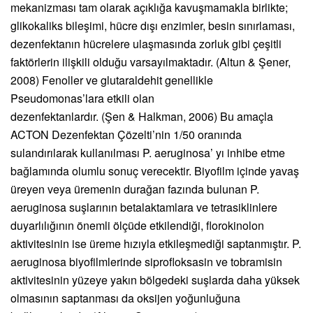
mekanizması tam olarak açıklığa kavuşmamakla birlikte;
glikokaliks bileşimi, hücre dışı enzimler, besin sınırlaması,
dezenfektanın hücrelere ulaşmasında zorluk gibi çeşitli
faktörlerin ilişkili olduğu varsayılmaktadır. (Altun & Şener,
2008) Fenoller ve glutaraldehit genellikle
Pseudomonas’lara etkili olan
dezenfektanlardır. (Şen & Halkman, 2006) Bu amaçla
ACTON Dezenfektan Çözelti’nin 1/50 oranında
sulandırılarak kullanılması P. aeruginosa’ yı inhibe etme
bağlamında olumlu sonuç verecektir. Biyofilm içinde yavaş
üreyen veya üremenin durağan fazında bulunan P.
aeruginosa suşlarının betalaktamlara ve tetrasiklinlere
duyarlılığının önemli ölçüde etkilendiği, florokinolon
aktivitesinin ise üreme hızıyla etkileşmediği saptanmıştır. P.
aeruginosa biyofilmlerinde siprofloksasin ve tobramisin
aktivitesinin yüzeye yakın bölgedeki suşlarda daha yüksek
olmasının saptanması da oksijen yoğunluğuna