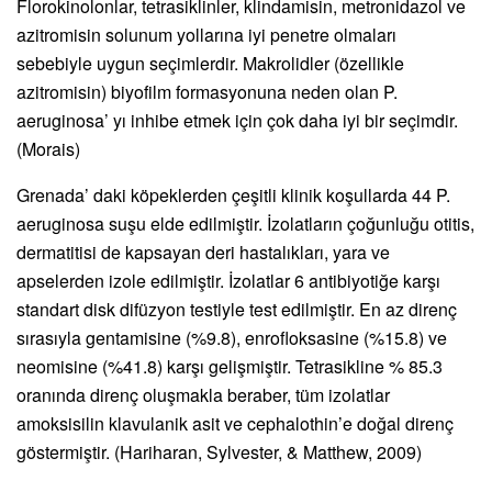
Florokinolonlar, tetrasiklinler, klindamisin, metronidazol ve
azitromisin solunum yollarına iyi penetre olmaları
sebebiyle uygun seçimlerdir. Makrolidler (özellikle
azitromisin) biyofilm formasyonuna neden olan P.
aeruginosa’ yı inhibe etmek için çok daha iyi bir seçimdir.
(Morais)
Grenada’ daki köpeklerden çeşitli klinik koşullarda 44 P.
aeruginosa suşu elde edilmiştir. İzolatların çoğunluğu otitis,
dermatitisi de kapsayan deri hastalıkları, yara ve
apselerden izole edilmiştir. İzolatlar 6 antibiyotiğe karşı
standart disk difüzyon testiyle test edilmiştir. En az direnç
sırasıyla gentamisine (%9.8), enrofloksasine (%15.8) ve
neomisine (%41.8) karşı gelişmiştir. Tetrasikline % 85.3
oranında direnç oluşmakla beraber, tüm izolatlar
amoksisilin klavulanik asit ve cephalothin’e doğal direnç
göstermiştir. (Hariharan, Sylvester, & Matthew, 2009)