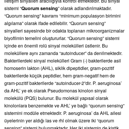
iletişim sinyalleri aracılığıyla kontrol etmektedir. Bu sinyal
sistemi “
Quorum sensing
” olarak adlandırılmaktadır.
“Quorum sensing” kavramı “minimum populasyon birimini
algılama” olarak ifade edilebilir. “Quorum sensing”
sinyalleri sayesinde bir odakta toplanan mikroorganizmalar
biyofilmin temelini oluştururlar. “Quorum sensing” sistemi
içinde en önemli rolü sinyal molekülleri üstlenir. Bu
moleküllere aynı zamanda “autoinducer” da denilmektedir.
Bakterilerdeki sinyal molekülleri Gram (-) bakterilerde asil
homoserin lakton (AHL), siklik dipeptidler, gram-pozitif
bakterilerde küçük peptidler, hem gram-negatif hem de
gram-pozitif bakterilerde “autoinducer-2”dir. P. aeruginosa’
da AHL’ ye ek olarak Pseudomonas kinolon sinyal
molekülü (PQS) bulunur. Bu molekül yapısal olarak
kinolonlara benzemekte ve AHL’ ye bağlı “quorum sensing”
sistemini modüle etmektedir. P. aeruginosa’ da AHL ailesi
üyelerinin yer aldığı las ve rhl olmak üzere iki “quorum
sensing” sistemi bulunmaktadır. Her iki sistemin de kistik