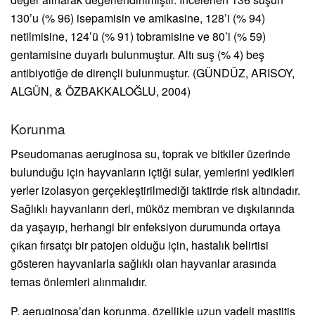
130’u (% 96) isepamisin ve amikasine, 128’i (% 94)
netilmisine, 124’ü (% 91) tobramisine ve 80’i (% 59)
gentamisine duyarlı bulunmuştur. Altı suş (% 4) beş
antibiyotiğe de dirençli bulunmuştur. (GÜNDÜZ, ARISOY,
ALGÜN, & ÖZBAKKALOĞLU, 2004)
Korunma
Pseudomanas aeruginosa su, toprak ve bitkiler üzerinde
bulunduğu için hayvanların içtiği sular, yemlerini yedikleri
yerler izolasyon gerçekleştirilmediği taktirde risk altındadır.
Sağlıklı hayvanların deri, müköz membran ve dışkılarında
da yaşayıp, herhangi bir enfeksiyon durumunda ortaya
çıkan fırsatçı bir patojen olduğu için, hastalık belirtisi
gösteren hayvanlarla sağlıklı olan hayvanlar arasında
temas önlemleri alınmalıdır.
P. aeruginosa’dan korunma, özellikle uzun vadeli mastitis