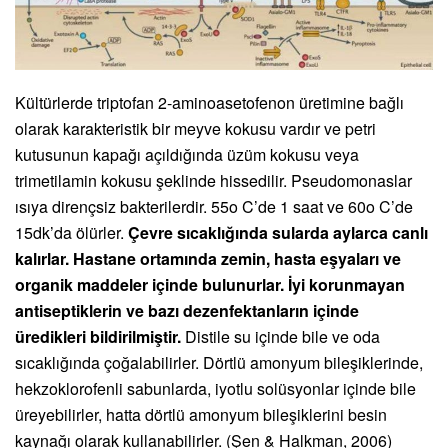
Kültürlerde triptofan 2-aminoasetofenon üretimine bağlı
olarak karakteristik bir meyve kokusu vardır ve petri
kutusunun kapağı açıldığında üzüm kokusu veya
trimetilamin kokusu şeklinde hissedilir. Pseudomonaslar
ısıya dirençsiz bakterilerdir. 55o C’de 1 saat ve 60o C’de
15dk’da ölürler.
Çevre sıcaklığında sularda aylarca canlı
kalırlar. Hastane ortamında zemin, hasta eşyaları ve
organik maddeler içinde bulunurlar. İyi korunmayan
antiseptiklerin ve bazı dezenfektanların içinde
üredikleri bildirilmiştir.
Distile su içinde bile ve oda
sıcaklığında çoğalabilirler. Dörtlü amonyum bileşiklerinde,
hekzoklorofenli sabunlarda, iyotlu solüsyonlar içinde bile
üreyebilirler, hatta dörtlü amonyum bileşiklerini besin
kaynağı olarak kullanabilirler. (Şen & Halkman, 2006)