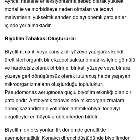
Ayrıca, hastane enfeksiyonlarına sebep olarak yüksek
mortalite ve morbiditeye neden olmaları ve tedavi
maliyetlerini yükselttiklerinden dolayı önemli patojenler
içinde yer almaktadır.
Biyofilm Tabakası Oluştururlar
Biyofilm, canlı veya cansız bir yüzeye yapışarak kendi
ürettikleri organik bir ekzopolisakkarid matriks içine gömülü
ve hareketsiz olarak birbirine, bir katı yüzeye veya bir ara
yüzeye geri dönüşümsüz olarak tutunmuş halde yaşayan
mikroorganizmaların oluşturduğu topluluktur.
Pseudomonas aeruginosa güçlü biyofilm etkinliği olan bir
patojendir. Antibiyotik tedavisinde mikroorganizmalara
direnç kazandıran biyofilmler, antimikrobiyal tedaviyi
engelleyici en büyük problemlerden biridir.
Biyofilm enfeksiyonları ilk dönemde genellikle
asemptomatiktir. Konakçı direnci düştüğünde biyofilmden