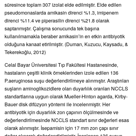
süresince toplam 307 izolat elde edilmiştir. Elde edilen
pseudomonaslarda amikasin direnci %1.3, imipenem
direnci %11.4 ve piperasilin direnci %21.8 olarak
saptanmıştır. Çalışma sonucunda tek başına
kullanılmamakla beraber amikasin’in en etkin antibiyotik
olduğuna kanaat etirilmiştir. (Duman, Kuzucu, Kaysadu, &
Tekerekoğlu, 2012)
Celal Bayar Üniversitesi Tıp Fakültesi Hastanesinde,
hastaların çeşitli klinik örneklerinden izole edilen 136
P.aeruginosa suşu değerlendirilmeye alınmıştır. Araştırılan
suşların aminoglikozidlere olan duyarlılık oranları NCCLS
standartlarına uygun olarak Mueller-Hinton agarda, Kirby-
Bauer disk difüzyon yöntemi ile incelenmiştir. Her
antibiyotik için duyarlılık zon çapının ölçülmesinde ve
değerlendirilmesinde NCCLS standart sınır değerleri esas
olarak alınmıştır. İsepamisin için 17 mm zon çapı sınır
değer alınarak değerlendirilmiştir. İncelenen 136 suşun