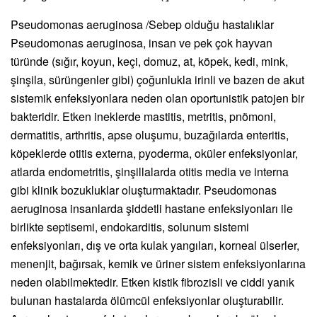
Pseudomonas aeruginosa /Sebep olduğu hastalıklar
Pseudomonas aeruginosa, insan ve pek çok hayvan
türünde (sığır, koyun, keçi, domuz, at, köpek, kedi, mink,
şinşila, sürüngenler gibi) çoğunlukla irinli ve bazen de akut
sistemik enfeksiyonlara neden olan oportunistik patojen bir
bakteridir. Etken ineklerde mastitis, metritis, pnömoni,
dermatitis, arthritis, apse oluşumu, buzağılarda enteritis,
köpeklerde otitis externa, pyoderma, oküler enfeksiyonlar,
atlarda endometritis, şinşillalarda otitis media ve interna
gibi klinik bozukluklar oluşturmaktadır. Pseudomonas
aeruginosa insanlarda şiddetli hastane enfeksiyonları ile
birlikte septisemi, endokarditis, solunum sistemi
enfeksiyonları, dış ve orta kulak yangıları, korneal ülserler,
menenjit, bağırsak, kemik ve üriner sistem enfeksiyonlarına
neden olabilmektedir. Etken kistik fibrozisli ve ciddi yanık
bulunan hastalarda ölümcül enfeksiyonlar oluşturabilir.