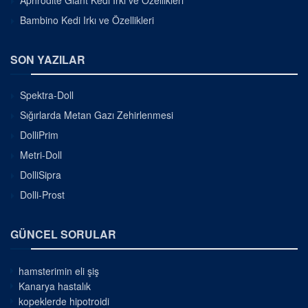
Bambino Kedi Irkı ve Özellikleri
SON YAZILAR
Spektra-Doll
Sığırlarda Metan Gazı Zehirlenmesi
DolliPrim
Metri-Doll
DolliSipra
Dolli-Prost
GÜNCEL SORULAR
hamsterimin eli şiş
Kanarya hastalık
kopeklerde hipotroidi