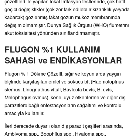
çözeltileri ile yapılan lokal irritasyon testlerinde, çok hafif,
geçici değişiklikler (çok zor fark edilebilir kızarıklık ya/yada
kabarcık) gözlenmiş fakat gözün mukoz membranında
değişim olmamıştır. Dünya Sağlık Örgütü (WHO) flumetrini
akut toksisitesi yönünden sınıflandırmamıştır.
FLUGON %1 KULLANIM
SAHASI ve ENDİKASYONLAR
Flugon % 1 Dökme Çözelti, sığır ve koyunlarda yaygın
biçimde karşılaşılan emici ve sokucu bit (Haemotopinus
sternus, Linognathus vituli, Bavicola bovis, B. ovis,
Melophagus ovinus), kene, uyuz etkenlerine ve diğer dış
parazitlere bağlı enfestasyonların sağaltımı ve kontrolü
amacıyla kullanılır.
İleri derecede duyarlı olan dış parazit çeşitleri arasında,
Amblyoma spp., Boophilus spp., Hyaloma spp.,