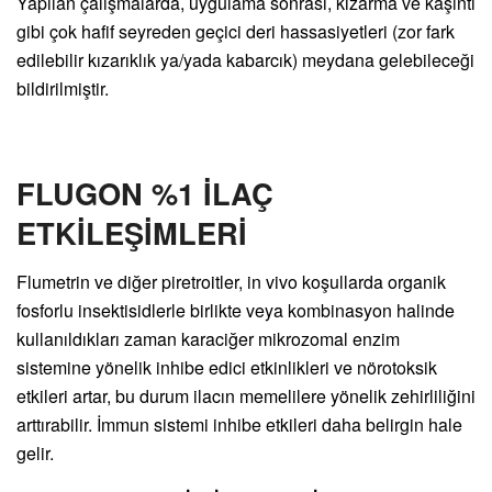
Yapılan çalışmalarda, uygulama sonrası, kızarma ve kaşıntı
gibi çok hafif seyreden geçici deri hassasiyetleri (zor fark
edilebilir kızarıklık ya/yada kabarcık) meydana gelebileceği
bildirilmiştir.
FLUGON %1 İLAÇ
ETKİLEŞİMLERİ
Flumetrin ve diğer piretroitler, in vivo koşullarda organik
fosforlu insektisidlerle birlikte veya kombinasyon halinde
kullanıldıkları zaman karaciğer mikrozomal enzim
sistemine yönelik inhibe edici etkinlikleri ve nörotoksik
etkileri artar, bu durum ilacın memelilere yönelik zehirliliğini
arttırabilir. İmmun sistemi inhibe etkileri daha belirgin hale
gelir.