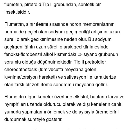
flumetrin, piretroid Tip II grubundan, sentetik bir
insektisiddir.
Flumetrin, sinir iletimi sırasında nöron membranlarının
normalde geçici olan sodyum geçirgenliği artışının, uzun
süreli olarak geciktirilmesine neden olur. Bu sodyum
geçirgenliğinin uzun süreli olarak geciktirilmesinde
fenoksi-florobenzil alkol kısmındaki α- siyano grubunun
sorumlu olduğu düşünülmektedir. Tip II pretroidler
choreoathetosis (tüm vücutta meydana gelen
kıvrılma/torsiyon hareketi) ve salivasyon ile karakterize
olan farklı bir zehirleme sendromu meydana getirir.
Flumetrin olgun keneler üzerinde etkisini, bunların larva ve
nymph’leri üzeride öldürücü olarak ve dişi kenelerin canlı
yumurta yapmalarını önlemek ve dolayısıyla üremelerini
durdurmak suretiyle gösterir.