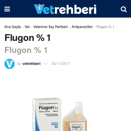
Ana Sayfa
»
Vet
»
Veteriner İlaç Rehberi
»
Antiparazitler
»
Flugon % 1
Flugon % 1
Flugon % 1
by
vetrehberi
30/11/2017