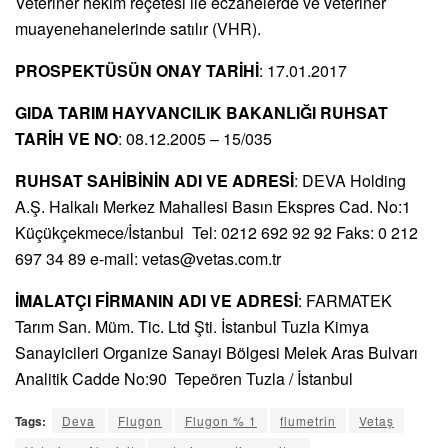
Veteriner hekim reçetesi ile eczanelerde ve veteriner
muayenehanelerinde satılır (VHR).
PROSPEKTÜSÜN ONAY TARİHİ
: 17.01.2017
GIDA TARIM HAYVANCILIK BAKANLIĞI RUHSAT
TARİH VE NO
: 08.12.2005 – 15/035
RUHSAT SAHİBİNİN ADI VE ADRESİ
: DEVA Holding
A.Ş. Halkalı Merkez Mahallesi Basın Ekspres Cad. No:1
Küçükçekmece/İstanbul Tel: 0212 692 92 92 Faks: 0 212
697 34 89 e-mail:
vetas@vetas.com.tr
İMALATÇI FİRMANIN ADI VE ADRESİ
: FARMATEK
Tarım San. Müm. Tic. Ltd Şti. İstanbul Tuzla Kimya
Sanayicileri Organize Sanayi Bölgesi Melek Aras Bulvarı
Analitik Cadde No:90 Tepeören Tuzla / İstanbul
Tags:
Deva
Flugon
Flugon % 1
flumetrin
Vetaş