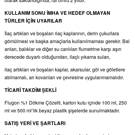
olarak saklandığında, raf ömrü 2 yıldır.
KULLANIM SONU İMHA VE HEDEF OLMAYAN
TÜRLER İÇİN UYARILAR
İlaç artıkları ve boşalan ilaç kaplarının, derin çukurlara
gömülmesi ve başka amaçlarla kullanılmaması gerekir. Bal
arıları, balıklar ve diğer su canlıları flumetrine karşı aşırı
derecede duyarlı olduğundan, ilaçlı yıkama suları,
ilaç artıkları ve boşalan kaplar, akarsular, göl ve göletlere
atılmamalı, arı kovanları ve çevresine uygulanmamalıdır.
TİCARİ TAKDİM
ŞEKLİ
Flugon %1 Dökme Çözelti, karton kutu içinde 100 ml, 250
ml ve 500 ml’lik beyaz plastik şişelerde sunulmaktadır.
SATIŞ YERİ VE ŞARTLARI