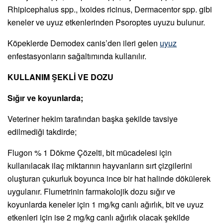
Rhipicephalus spp., Ixoides ricinus, Dermacentor spp. gibi
keneler ve uyuz etkenlerinden Psoroptes uyuzu bulunur.
Köpeklerde Demodex canis’den ileri gelen
u
y
uz
enfestasyonların sağaltımında kullanılır.
KULLANIM ŞEKLİ VE DOZU
Sığır ve koyunlarda;
Veteriner hekim tarafından başka şekilde tavsiye
edilmediği takdirde;
Flugon % 1 Dökme Çözelti, bit mücadelesi için
kullanılacak ilaç miktarının hayvanların sırt çizgilerini
oluşturan çukurluk boyunca ince bir hat halinde dökülerek
uygulanır. Flumetrinin farmakolojik dozu sığır ve
koyunlarda keneler için 1 mg/kg canlı ağırlık, bit ve uyuz
etkenleri için ise 2 mg/kg canlı ağırlık olacak şekilde