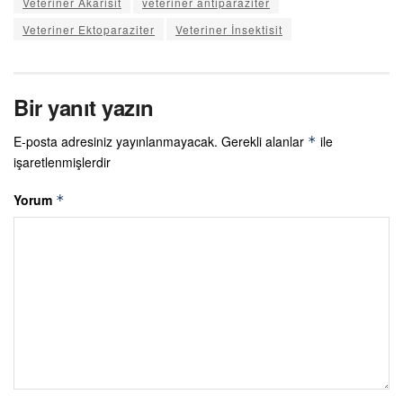
Veteriner Akarisit
veteriner antiparaziter
Veteriner Ektoparaziter
Veteriner İnsektisit
Bir yanıt yazın
E-posta adresiniz yayınlanmayacak.
Gerekli alanlar
ile
*
işaretlenmişlerdir
Yorum
*