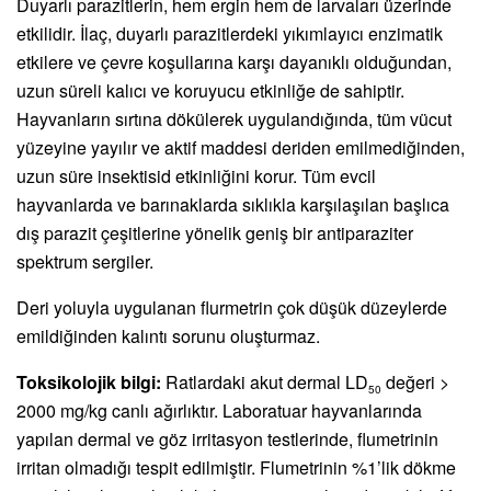
Duyarlı parazitlerin, hem ergin hem de larvaları üzerinde
etkilidir. İlaç, duyarlı parazitlerdeki yıkımlayıcı enzimatik
etkilere ve çevre koşullarına karşı dayanıklı olduğundan,
uzun süreli kalıcı ve koruyucu etkinliğe de sahiptir.
Hayvanların sırtına dökülerek uygulandığında, tüm vücut
yüzeyine yayılır ve aktif maddesi deriden emilmediğinden,
uzun süre insektisid etkinliğini korur. Tüm evcil
hayvanlarda ve barınaklarda sıklıkla karşılaşılan başlıca
dış parazit çeşitlerine yönelik geniş bir antiparaziter
spektrum sergiler.
Deri yoluyla uygulanan flurmetrin çok düşük düzeylerde
emildiğinden kalıntı sorunu oluşturmaz.
Toksikolojik bilgi:
Ratlardaki akut dermal LD
değeri >
50
2000 mg/kg canlı ağırlıktır. Laboratuar hayvanlarında
yapılan dermal ve göz irritasyon testlerinde, flumetrinin
irritan olmadığı tespit edilmiştir. Flumetrinin %1’lik dökme