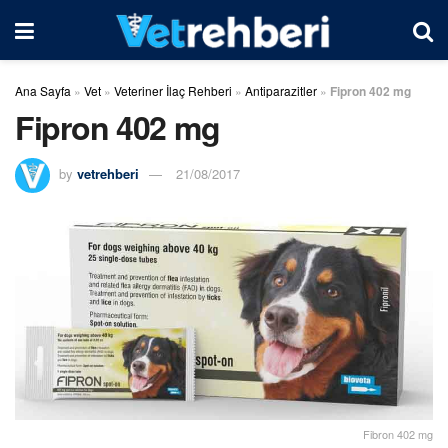
Ana Sayfa
»
Vet
»
Veteriner İlaç Rehberi
»
Antiparazitler
»
Fipron 402 mg
Fipron 402 mg
by
vetrehberi
21/08/2017
Fibron 402 mg