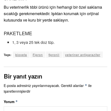
Bu veterinerlik tıbbi ürünü için herhangi bir özel saklama
sıcaklığı gerekmemektedir. Işıktan korumak için orijinal
kutusunda ve kuru bir yerde saklayın.
PAKETLEME
1, 3 veya 25 tek doz tüp.
Tags:
bioveta
Fipron
ﬁpronil
veteriner antiparaziter
Bir yanıt yazın
E-posta adresiniz yayınlanmayacak.
Gerekli alanlar
ile
*
işaretlenmişlerdir
Yorum
*